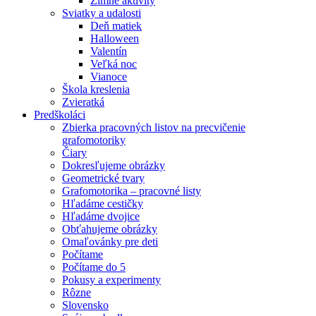
Zimné aktivity
Sviatky a udalosti
Deň matiek
Halloween
Valentín
Veľká noc
Vianoce
Škola kreslenia
Zvieratká
Predškoláci
Zbierka pracovných listov na precvičenie
grafomotoriky
Čiary
Dokresľujeme obrázky
Geometrické tvary
Grafomotorika – pracovné listy
Hľadáme cestičky
Hľadáme dvojice
Obťahujeme obrázky
Omaľovánky pre deti
Počítame
Počítame do 5
Pokusy a experimenty
Rôzne
Slovensko