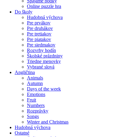
Spájame bodky
Online puzzle hra
Do školy
Hudobná výchova
Pre prvákov
Pre druhákov
Pre tretiakov
Pre piatakov
Pre siedmakov
Rozvrhy hodín
Školské prázdniny
Triedne menovky
Vybrané slová
Angličtina
Animals
Autumn
Days of the week
Emotions
Fruit
Numbers
Rozprávky
Songs
Winter and Christmas
Hudobná výchova
Ostatné