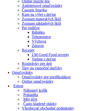
Online puzzle hra
Antistresové omaľovánky
Časopis Smejko
Kam na výlet s deťmi
Zoznam materských škôl
Zoznam základných škôl
Pre rodičov
Bábätko
Tehotenstvo
Výchova
Zdravie
Recepty
LM Good Food recepty
Varíme s deťmi
Rozprávky pre deti
Tipy na vianočné darčeky
Omaľovánky
Omaľovánky pre predškolákov
Online omaľovánky
Eshop
Nákupný košík
Pokladňa
Môj účet
Často kladené otázky
Všeobecné obchodné podmienky