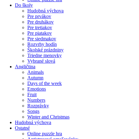
Do školy
Hudobná výchova
Pre prvákov
Pre druhákov
Pre tretiakov
Pre piatakov
Pre siedmakov
Rozvrhy hodín
Školské prázdniny
Triedne menovky
Vybrané slová
Angličtina
Animals
Autumn
Days of the week
Emotions
Fruit
Numbers
Rozprávky
Songs
Winter and Christmas
Hudobná výchova
Ostatné
Online puzzle hra