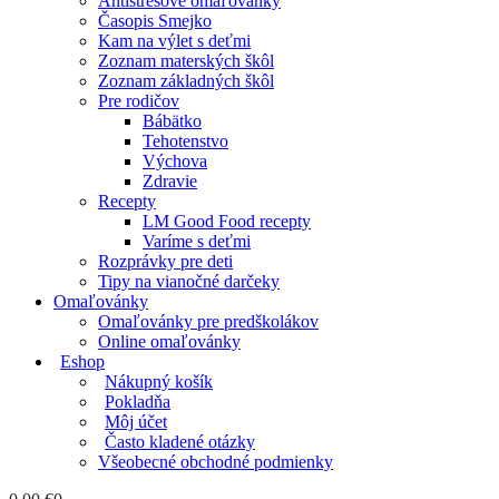
Antistresové omaľovánky
Časopis Smejko
Kam na výlet s deťmi
Zoznam materských škôl
Zoznam základných škôl
Pre rodičov
Bábätko
Tehotenstvo
Výchova
Zdravie
Recepty
LM Good Food recepty
Varíme s deťmi
Rozprávky pre deti
Tipy na vianočné darčeky
Omaľovánky
Omaľovánky pre predškolákov
Online omaľovánky
Eshop
Nákupný košík
Pokladňa
Môj účet
Často kladené otázky
Všeobecné obchodné podmienky