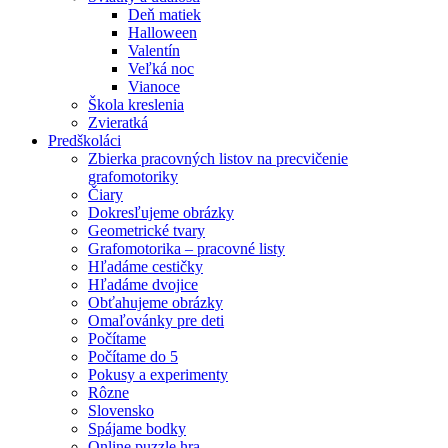
Deň matiek
Halloween
Valentín
Veľká noc
Vianoce
Škola kreslenia
Zvieratká
Predškoláci
Zbierka pracovných listov na precvičenie
grafomotoriky
Čiary
Dokresľujeme obrázky
Geometrické tvary
Grafomotorika – pracovné listy
Hľadáme cestičky
Hľadáme dvojice
Obťahujeme obrázky
Omaľovánky pre deti
Počítame
Počítame do 5
Pokusy a experimenty
Rôzne
Slovensko
Spájame bodky
Online puzzle hra