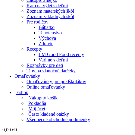
Časopis Smejko
Kam na výlet s deťmi
Zoznam materských škôl
Zoznam základných škôl
Pre rodičov
Bábätko
Tehotenstvo
Výchova
Zdravie
Recepty
LM Good Food recepty
Varíme s deťmi
Rozprávky pre deti
Tipy na vianočné darčeky
Omaľovánky
Omaľovánky pre predškolákov
Online omaľovánky
Eshop
Nákupný košík
Pokladňa
Môj účet
Často kladené otázky
Všeobecné obchodné podmienky
0,00
€
0