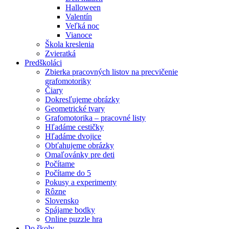
Halloween
Valentín
Veľká noc
Vianoce
Škola kreslenia
Zvieratká
Predškoláci
Zbierka pracovných listov na precvičenie
grafomotoriky
Čiary
Dokresľujeme obrázky
Geometrické tvary
Grafomotorika – pracovné listy
Hľadáme cestičky
Hľadáme dvojice
Obťahujeme obrázky
Omaľovánky pre deti
Počítame
Počítame do 5
Pokusy a experimenty
Rôzne
Slovensko
Spájame bodky
Online puzzle hra
Do školy