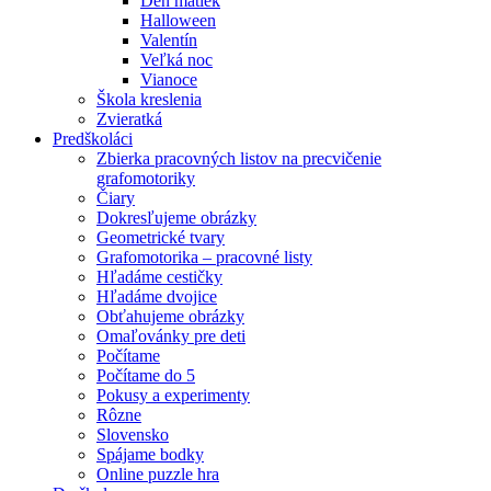
Deň matiek
Halloween
Valentín
Veľká noc
Vianoce
Škola kreslenia
Zvieratká
Predškoláci
Zbierka pracovných listov na precvičenie
grafomotoriky
Čiary
Dokresľujeme obrázky
Geometrické tvary
Grafomotorika – pracovné listy
Hľadáme cestičky
Hľadáme dvojice
Obťahujeme obrázky
Omaľovánky pre deti
Počítame
Počítame do 5
Pokusy a experimenty
Rôzne
Slovensko
Spájame bodky
Online puzzle hra