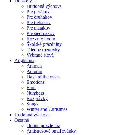
Do školy
Hudobná výchova
Pre prvákov
Pre druhákov
Pre tretiakov
Pre piatakov
Pre siedmakov
Rozvrhy hodín
Školské prázdniny
Triedne menovky
Vybrané slová
Angličtina
Animals
Autumn
Days of the week
Emotions
Fruit
Numbers
Rozprávky
Songs
Winter and Christmas
Hudobná výchova
Ostatné
Online puzzle hra
Antistresové omaľovánky