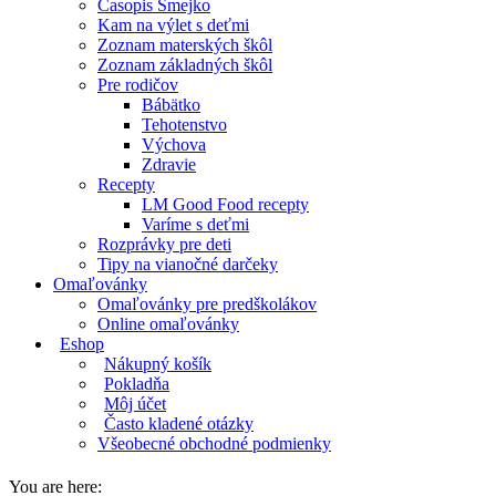
Časopis Smejko
Kam na výlet s deťmi
Zoznam materských škôl
Zoznam základných škôl
Pre rodičov
Bábätko
Tehotenstvo
Výchova
Zdravie
Recepty
LM Good Food recepty
Varíme s deťmi
Rozprávky pre deti
Tipy na vianočné darčeky
Omaľovánky
Omaľovánky pre predškolákov
Online omaľovánky
Eshop
Nákupný košík
Pokladňa
Môj účet
Často kladené otázky
Všeobecné obchodné podmienky
You are here: