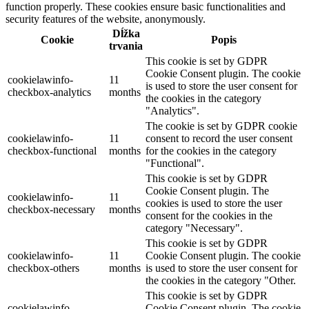
function properly. These cookies ensure basic functionalities and
security features of the website, anonymously.
Dĺžka
Cookie
Popis
trvania
This cookie is set by GDPR
Cookie Consent plugin. The cookie
cookielawinfo-
11
is used to store the user consent for
checkbox-analytics
months
the cookies in the category
"Analytics".
The cookie is set by GDPR cookie
cookielawinfo-
11
consent to record the user consent
checkbox-functional
months
for the cookies in the category
"Functional".
This cookie is set by GDPR
Cookie Consent plugin. The
cookielawinfo-
11
cookies is used to store the user
checkbox-necessary
months
consent for the cookies in the
category "Necessary".
This cookie is set by GDPR
cookielawinfo-
11
Cookie Consent plugin. The cookie
checkbox-others
months
is used to store the user consent for
the cookies in the category "Other.
This cookie is set by GDPR
cookielawinfo-
Cookie Consent plugin. The cookie