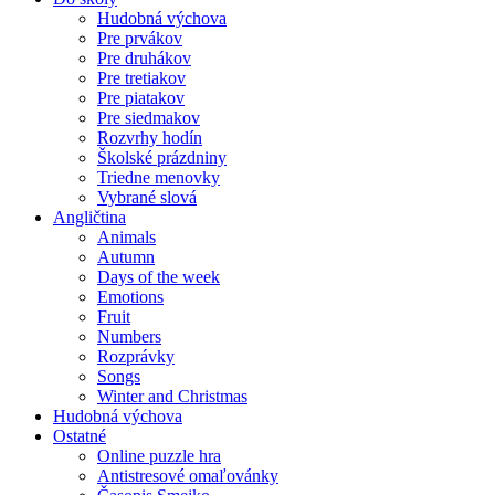
Hudobná výchova
Pre prvákov
Pre druhákov
Pre tretiakov
Pre piatakov
Pre siedmakov
Rozvrhy hodín
Školské prázdniny
Triedne menovky
Vybrané slová
Angličtina
Animals
Autumn
Days of the week
Emotions
Fruit
Numbers
Rozprávky
Songs
Winter and Christmas
Hudobná výchova
Ostatné
Online puzzle hra
Antistresové omaľovánky