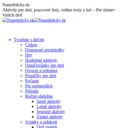
Skip
Nasedeticky.sk
to
Aktivity pre deti, pracovné listy, online testy a iné – Pre úsmev
content
Vašich detí
Tvoríme s deťmi
Cirkus
Dopravné prostriedky
Hry
Hudobné nástroje
Omaľovánky pre deti
Ovocie a zelenina
Pesničky pre deti
Počasie
Pre najmenších
Príroda
Ročné obdobia
Jarné aktivity
Letné aktivity
Jesenné aktivity
Zimné aktivity
Sviatky a udalosti
Deň matiek