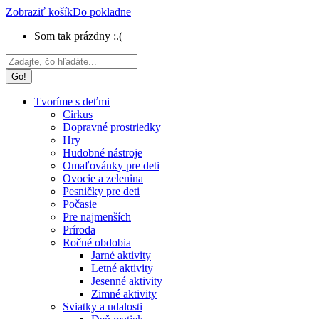
Zobraziť košík
Do pokladne
Som tak prázdny :.(
Search:
Tvoríme s deťmi
Cirkus
Dopravné prostriedky
Hry
Hudobné nástroje
Omaľovánky pre deti
Ovocie a zelenina
Pesničky pre deti
Počasie
Pre najmenších
Príroda
Ročné obdobia
Jarné aktivity
Letné aktivity
Jesenné aktivity
Zimné aktivity
Sviatky a udalosti