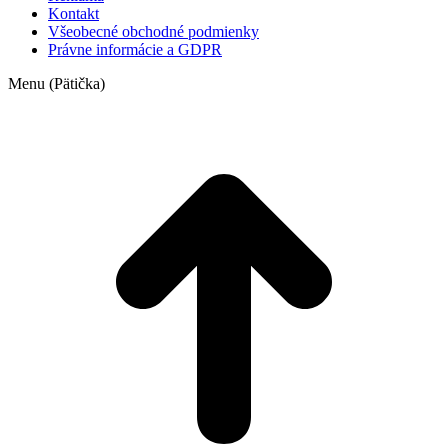
Kontakt
Všeobecné obchodné podmienky
Právne informácie a GDPR
Menu (Pätička)
t
T