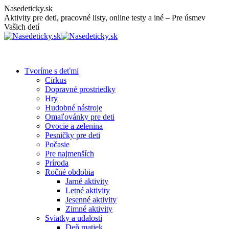
Skip
Nasedeticky.sk
to
Aktivity pre deti, pracovné listy, online testy a iné – Pre úsmev
content
Vašich detí
Tvoríme s deťmi
Cirkus
Dopravné prostriedky
Hry
Hudobné nástroje
Omaľovánky pre deti
Ovocie a zelenina
Pesničky pre deti
Počasie
Pre najmenších
Príroda
Ročné obdobia
Jarné aktivity
Letné aktivity
Jesenné aktivity
Zimné aktivity
Sviatky a udalosti
Deň matiek