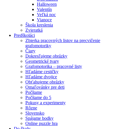
Halloween
Valentín
Veľká noc
Vianoce
Škola kreslenia
Zvieratká
Predškoláci
Zbierka pracovných listov na precvičenie
grafomotoriky
Čiary
Dokresľujeme obrázky
Geometrické tvary
Grafomotorika – pracovné listy
Hľadáme cestičky
Hľadáme dvojice
Obťahujeme obrázky
Omaľovánky pre deti
Počítame
Počítame do 5
Pokusy a experimenty
Rôzne
Slovensko
Spájame bodky
Online puzzle hra
Do školy