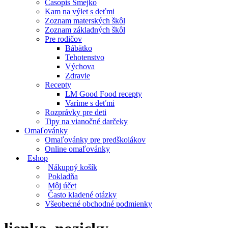
Časopis Smejko
Kam na výlet s deťmi
Zoznam materských škôl
Zoznam základných škôl
Pre rodičov
Bábätko
Tehotenstvo
Výchova
Zdravie
Recepty
LM Good Food recepty
Varíme s deťmi
Rozprávky pre deti
Tipy na vianočné darčeky
Omaľovánky
Omaľovánky pre predškolákov
Online omaľovánky
Eshop
Nákupný košík
Pokladňa
Môj účet
Často kladené otázky
Všeobecné obchodné podmienky