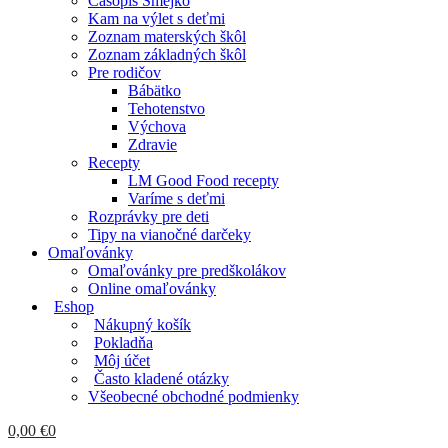
Časopis Smejko
Kam na výlet s deťmi
Zoznam materských škôl
Zoznam základných škôl
Pre rodičov
Bábätko
Tehotenstvo
Výchova
Zdravie
Recepty
LM Good Food recepty
Varíme s deťmi
Rozprávky pre deti
Tipy na vianočné darčeky
Omaľovánky
Omaľovánky pre predškolákov
Online omaľovánky
Eshop
Nákupný košík
Pokladňa
Môj účet
Často kladené otázky
Všeobecné obchodné podmienky
0,00
€
0