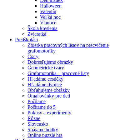
Deň matiek
Halloween
Valentín
Veľká noc
Vianoce
Škola kreslenia
Zvieratká
Predškoláci
Zbierka pracovných listov na precvičenie
grafomotoriky
Čiary
Dokresľujeme obrázky
Geometrické tvary
Grafomotorika – pracovné listy
Hľadáme cestičky
Hľadáme dvojice
Obťahujeme obrázky
Omaľovánky pre deti
Počítame
Počítame do 5
Pokusy a experimenty
Rôzne
Slovensko
Spájame bodky
Online puzzle hra