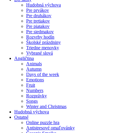
Hudobná výchova
Pre prvákov
Pre druhákov
Pre tretiakov
Pre piatakov
Pre siedmakov
Rozvrhy hodín
Školské prázdniny
Triedne menovky
Vybrané slová
Angličtina
Animals
Autumn
Days of the week
Emotions
Fruit
Numbers
Rozprávky
Songs
Winter and Christmas
Hudobná výchova
Ostatné
Online puzzle hra
Antistresové omaľovánky