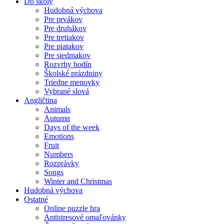
Do školy
Hudobná výchova
Pre prvákov
Pre druhákov
Pre tretiakov
Pre piatakov
Pre siedmakov
Rozvrhy hodín
Školské prázdniny
Triedne menovky
Vybrané slová
Angličtina
Animals
Autumn
Days of the week
Emotions
Fruit
Numbers
Rozprávky
Songs
Winter and Christmas
Hudobná výchova
Ostatné
Online puzzle hra
Antistresové omaľovánky