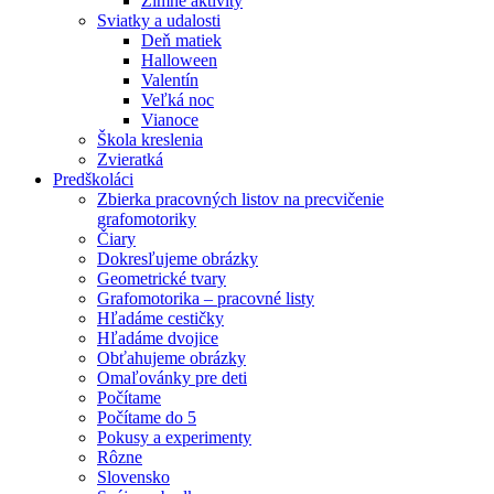
Zimné aktivity
Sviatky a udalosti
Deň matiek
Halloween
Valentín
Veľká noc
Vianoce
Škola kreslenia
Zvieratká
Predškoláci
Zbierka pracovných listov na precvičenie
grafomotoriky
Čiary
Dokresľujeme obrázky
Geometrické tvary
Grafomotorika – pracovné listy
Hľadáme cestičky
Hľadáme dvojice
Obťahujeme obrázky
Omaľovánky pre deti
Počítame
Počítame do 5
Pokusy a experimenty
Rôzne
Slovensko