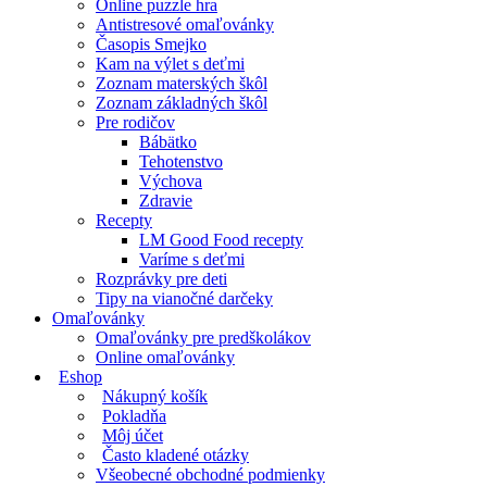
Online puzzle hra
Antistresové omaľovánky
Časopis Smejko
Kam na výlet s deťmi
Zoznam materských škôl
Zoznam základných škôl
Pre rodičov
Bábätko
Tehotenstvo
Výchova
Zdravie
Recepty
LM Good Food recepty
Varíme s deťmi
Rozprávky pre deti
Tipy na vianočné darčeky
Omaľovánky
Omaľovánky pre predškolákov
Online omaľovánky
Eshop
Nákupný košík
Pokladňa
Môj účet
Často kladené otázky
Všeobecné obchodné podmienky