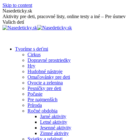
Skip to content
Nasedeticky.sk
Aktivity pre deti, pracovné listy, online testy a iné – Pre úsmev
Vašich detí
Tvoríme s deťmi
Cirkus
Dopravné prostriedky
Hry
Hudobné nástroje
Omaľovánky pre deti
Ovocie a zelenina
Pesničky pre deti
Počasie
Pre najmenších
Príroda
Ročné obdobia
Jarné aktivity
Letné aktivity
Jesenné aktivity
Zimné aktivity
Sviatky a udalosti