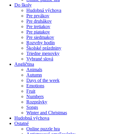
Do školy
Hudobná výchova
Pre prvákov
Pre druhákov
Pre tretiakov
Pre piatakov
Pre siedmakov
Rozvrhy hodín
Školské prázdniny
Triedne menovky
Vybrané slová
Angličtina
Animals
Autumn
Days of the week
Emotions
Fruit
Numbers
Rozprávky
Songs
Winter and Christmas
Hudobná výchova
Ostatné
Online puzzle hra