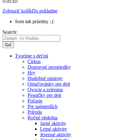
0,00
€
0
Zobraziť košík
Do pokladne
Som tak prázdny :.(
Search:
Tvoríme s deťmi
Cirkus
Dopravné prostriedky
Hry
Hudobné nástroje
Omaľovánky pre deti
Ovocie a zelenina
Pesničky pre deti
Počasie
Pre najmenších
Príroda
Ročné obdobia
Jarné aktivity
Letné aktivity
Jesenné aktivity