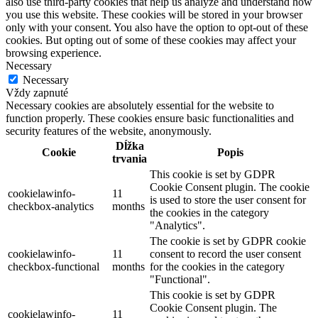
also use third-party cookies that help us analyze and understand how
you use this website. These cookies will be stored in your browser
only with your consent. You also have the option to opt-out of these
cookies. But opting out of some of these cookies may affect your
browsing experience.
Necessary
Necessary
Vždy zapnuté
Necessary cookies are absolutely essential for the website to
function properly. These cookies ensure basic functionalities and
security features of the website, anonymously.
Dĺžka
Cookie
Popis
trvania
This cookie is set by GDPR
Cookie Consent plugin. The cookie
cookielawinfo-
11
is used to store the user consent for
checkbox-analytics
months
the cookies in the category
"Analytics".
The cookie is set by GDPR cookie
cookielawinfo-
11
consent to record the user consent
checkbox-functional
months
for the cookies in the category
"Functional".
This cookie is set by GDPR
Cookie Consent plugin. The
cookielawinfo-
11