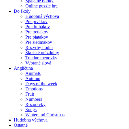
Spájame bodky
Online puzzle hra
Do školy
Hudobná výchova
Pre prvákov
Pre druhákov
Pre tretiakov
Pre piatakov
Pre siedmakov
Rozvrhy hodín
Školské prázdniny
Triedne menovky
Vybrané slová
Angličtina
Animals
Autumn
Days of the week
Emotions
Fruit
Numbers
Rozprávky
Songs
Winter and Christmas
Hudobná výchova
Ostatné