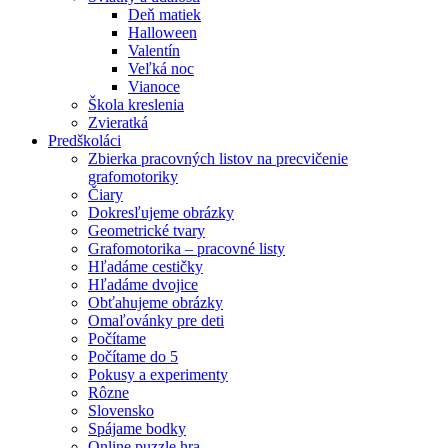
Deň matiek
Halloween
Valentín
Veľká noc
Vianoce
Škola kreslenia
Zvieratká
Predškoláci
Zbierka pracovných listov na precvičenie
grafomotoriky
Čiary
Dokresľujeme obrázky
Geometrické tvary
Grafomotorika – pracovné listy
Hľadáme cestičky
Hľadáme dvojice
Obťahujeme obrázky
Omaľovánky pre deti
Počítame
Počítame do 5
Pokusy a experimenty
Rôzne
Slovensko
Spájame bodky
Online puzzle hra