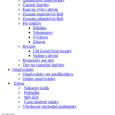
Antistresové omaľovánky
Časopis Smejko
Kam na výlet s deťmi
Zoznam materských škôl
Zoznam základných škôl
Pre rodičov
Bábätko
Tehotenstvo
Výchova
Zdravie
Recepty
LM Good Food recepty
Varíme s deťmi
Rozprávky pre deti
Tipy na vianočné darčeky
Omaľovánky
Omaľovánky pre predškolákov
Online omaľovánky
Eshop
Nákupný košík
Pokladňa
Môj účet
Často kladené otázky
Všeobecné obchodné podmienky