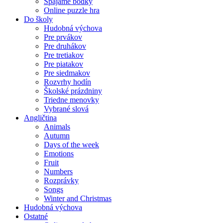
Spájame bodky
Online puzzle hra
Do školy
Hudobná výchova
Pre prvákov
Pre druhákov
Pre tretiakov
Pre piatakov
Pre siedmakov
Rozvrhy hodín
Školské prázdniny
Triedne menovky
Vybrané slová
Angličtina
Animals
Autumn
Days of the week
Emotions
Fruit
Numbers
Rozprávky
Songs
Winter and Christmas
Hudobná výchova
Ostatné