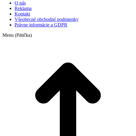
O nás
Reklama
Kontakt
Všeobecné obchodné podmienky
Právne informácie a GDPR
Menu (Pätička)