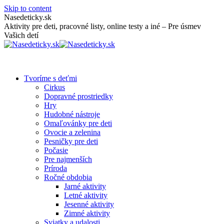
Skip to content
Nasedeticky.sk
Aktivity pre deti, pracovné listy, online testy a iné – Pre úsmev
Vašich detí
Tvoríme s deťmi
Cirkus
Dopravné prostriedky
Hry
Hudobné nástroje
Omaľovánky pre deti
Ovocie a zelenina
Pesničky pre deti
Počasie
Pre najmenších
Príroda
Ročné obdobia
Jarné aktivity
Letné aktivity
Jesenné aktivity
Zimné aktivity
Sviatky a udalosti