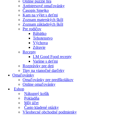
Online puzzle hra
Antistresové omaľovánky
Časopis Smejko
Kam na výlet s deťmi
Zoznam materských škôl
Zoznam základných škôl
Pre rodičov
Bábätko
Tehotenstvo
Výchova
Zdravie
Recepty
LM Good Food recepty
Varíme s deťmi
Rozprávky pre deti
Tipy na vianočné darčeky
Omaľovánky
Omaľovánky pre predškolákov
Online omaľovánky
Eshop
Nákupný košík
Pokladňa
Môj účet
Často kladené otázky
Všeobecné obchodné podmienky