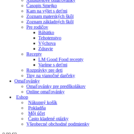
Antistresové omaľovánky
Časopis Smejko
Kam na výlet s deťmi
Zoznam materských škôl
Zoznam základných škôl
Pre rodičov
Bábätko
Tehotenstvo
Výchova
Zdravie
Recepty
LM Good Food recepty
Varíme s deťmi
Rozprávky pre deti
Tipy na vianočné darčeky
Omaľovánky
Omaľovánky pre predškolákov
Online omaľovánky
Eshop
Nákupný košík
Pokladňa
Môj účet
Často kladené otázky
Všeobecné obchodné podmienky