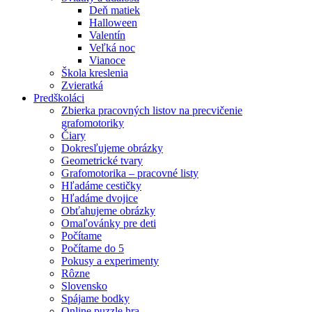
Deň matiek
Halloween
Valentín
Veľká noc
Vianoce
Škola kreslenia
Zvieratká
Predškoláci
Zbierka pracovných listov na precvičenie
grafomotoriky
Čiary
Dokresľujeme obrázky
Geometrické tvary
Grafomotorika – pracovné listy
Hľadáme cestičky
Hľadáme dvojice
Obťahujeme obrázky
Omaľovánky pre deti
Počítame
Počítame do 5
Pokusy a experimenty
Rôzne
Slovensko
Spájame bodky
Online puzzle hra