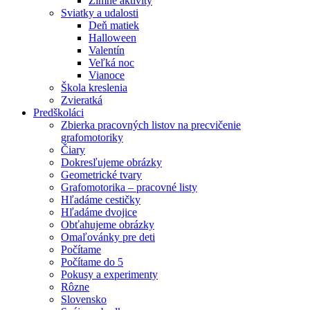
Zimné aktivity
Sviatky a udalosti
Deň matiek
Halloween
Valentín
Veľká noc
Vianoce
Škola kreslenia
Zvieratká
Predškoláci
Zbierka pracovných listov na precvičenie
grafomotoriky
Čiary
Dokresľujeme obrázky
Geometrické tvary
Grafomotorika – pracovné listy
Hľadáme cestičky
Hľadáme dvojice
Obťahujeme obrázky
Omaľovánky pre deti
Počítame
Počítame do 5
Pokusy a experimenty
Rôzne
Slovensko