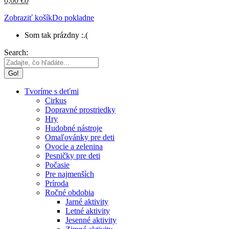
0,00
€
0
Zobraziť košík
Do pokladne
Som tak prázdny :.(
Search:
Tvoríme s deťmi
Cirkus
Dopravné prostriedky
Hry
Hudobné nástroje
Omaľovánky pre deti
Ovocie a zelenina
Pesničky pre deti
Počasie
Pre najmenších
Príroda
Ročné obdobia
Jarné aktivity
Letné aktivity
Jesenné aktivity