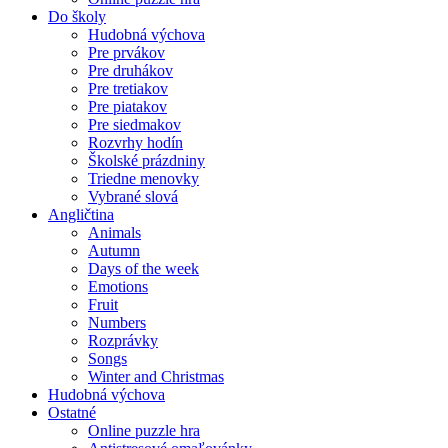
Do školy
Hudobná výchova
Pre prvákov
Pre druhákov
Pre tretiakov
Pre piatakov
Pre siedmakov
Rozvrhy hodín
Školské prázdniny
Triedne menovky
Vybrané slová
Angličtina
Animals
Autumn
Days of the week
Emotions
Fruit
Numbers
Rozprávky
Songs
Winter and Christmas
Hudobná výchova
Ostatné
Online puzzle hra