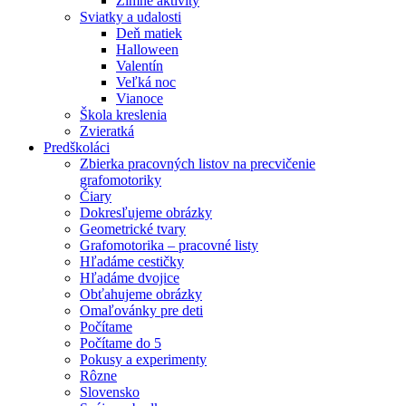
Zimné aktivity
Sviatky a udalosti
Deň matiek
Halloween
Valentín
Veľká noc
Vianoce
Škola kreslenia
Zvieratká
Predškoláci
Zbierka pracovných listov na precvičenie
grafomotoriky
Čiary
Dokresľujeme obrázky
Geometrické tvary
Grafomotorika – pracovné listy
Hľadáme cestičky
Hľadáme dvojice
Obťahujeme obrázky
Omaľovánky pre deti
Počítame
Počítame do 5
Pokusy a experimenty
Rôzne
Slovensko