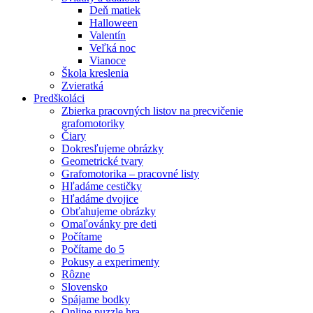
Deň matiek
Halloween
Valentín
Veľká noc
Vianoce
Škola kreslenia
Zvieratká
Predškoláci
Zbierka pracovných listov na precvičenie
grafomotoriky
Čiary
Dokresľujeme obrázky
Geometrické tvary
Grafomotorika – pracovné listy
Hľadáme cestičky
Hľadáme dvojice
Obťahujeme obrázky
Omaľovánky pre deti
Počítame
Počítame do 5
Pokusy a experimenty
Rôzne
Slovensko
Spájame bodky
Online puzzle hra