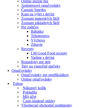
Online puzzle hra
Antistresové omaľovánky
Časopis Smejko
Kam na výlet s deťmi
Zoznam materských škôl
Zoznam základných škôl
Pre rodičov
Bábätko
Tehotenstvo
Výchova
Zdravie
Recepty
LM Good Food recepty
Varíme s deťmi
Rozprávky pre deti
Tipy na vianočné darčeky
Omaľovánky
Omaľovánky pre predškolákov
Online omaľovánky
Eshop
Nákupný košík
Pokladňa
Môj účet
Často kladené otázky
Všeobecné obchodné podmienky