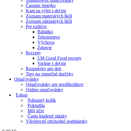
Antistresové omaľovánky
Časopis Smejko
Kam na výlet s deťmi
Zoznam materských škôl
Zoznam základných škôl
Pre rodičov
Bábätko
Tehotenstvo
Výchova
Zdravie
Recepty
LM Good Food recepty
Varíme s deťmi
Rozprávky pre deti
Tipy na vianočné darčeky
Omaľovánky
Omaľovánky pre predškolákov
Online omaľovánky
Eshop
Nákupný košík
Pokladňa
Môj účet
Často kladené otázky
Všeobecné obchodné podmienky