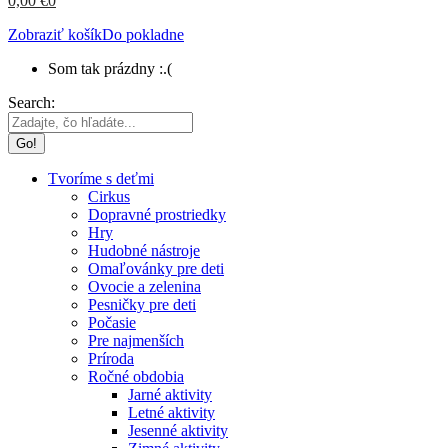
0,00
€
0
Zobraziť košík
Do pokladne
Som tak prázdny :.(
Search:
Tvoríme s deťmi
Cirkus
Dopravné prostriedky
Hry
Hudobné nástroje
Omaľovánky pre deti
Ovocie a zelenina
Pesničky pre deti
Počasie
Pre najmenších
Príroda
Ročné obdobia
Jarné aktivity
Letné aktivity
Jesenné aktivity