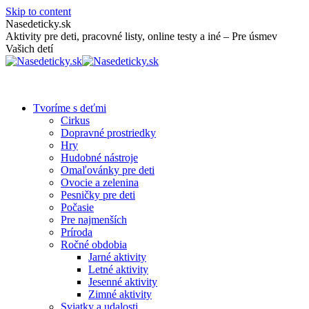
Skip to content
Nasedeticky.sk
Aktivity pre deti, pracovné listy, online testy a iné – Pre úsmev
Vašich detí
Tvoríme s deťmi
Cirkus
Dopravné prostriedky
Hry
Hudobné nástroje
Omaľovánky pre deti
Ovocie a zelenina
Pesničky pre deti
Počasie
Pre najmenších
Príroda
Ročné obdobia
Jarné aktivity
Letné aktivity
Jesenné aktivity
Zimné aktivity
Sviatky a udalosti