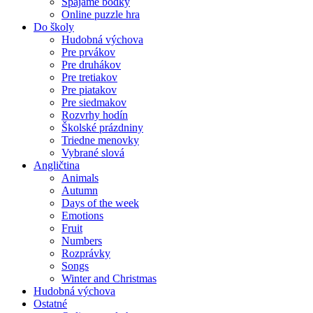
Spájame bodky
Online puzzle hra
Do školy
Hudobná výchova
Pre prvákov
Pre druhákov
Pre tretiakov
Pre piatakov
Pre siedmakov
Rozvrhy hodín
Školské prázdniny
Triedne menovky
Vybrané slová
Angličtina
Animals
Autumn
Days of the week
Emotions
Fruit
Numbers
Rozprávky
Songs
Winter and Christmas
Hudobná výchova
Ostatné