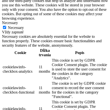
also use third-party cookies that help us analyze and understand how
you use this website. These cookies will be stored in your browser
only with your consent. You also have the option to opt-out of these
cookies. But opting out of some of these cookies may affect your
browsing experience.
Necessary
Necessary
Vždy zapnuté
Necessary cookies are absolutely essential for the website to
function properly. These cookies ensure basic functionalities and
security features of the website, anonymously.
Dĺžka
Cookie
Popis
trvania
This cookie is set by GDPR
Cookie Consent plugin. The cookie
cookielawinfo-
11
is used to store the user consent for
checkbox-analytics
months
the cookies in the category
"Analytics".
The cookie is set by GDPR cookie
cookielawinfo-
11
consent to record the user consent
checkbox-functional
months
for the cookies in the category
"Functional".
This cookie is set by GDPR
Cookie Consent plugin. The
cookielawinfo-
11