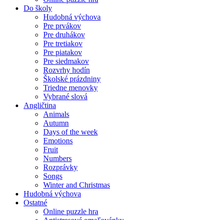
Do školy
Hudobná výchova
Pre prvákov
Pre druhákov
Pre tretiakov
Pre piatakov
Pre siedmakov
Rozvrhy hodín
Školské prázdniny
Triedne menovky
Vybrané slová
Angličtina
Animals
Autumn
Days of the week
Emotions
Fruit
Numbers
Rozprávky
Songs
Winter and Christmas
Hudobná výchova
Ostatné
Online puzzle hra