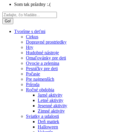
Som tak prázdny :.(
Search:
Tvoríme s deťmi
Cirkus
Dopravné prostriedky
Hry
Hudobné nástroje
Omaľovánky pre deti
Ovocie a zelenina
Pesničky pre deti
Počasie
Pre najmenších
Príroda
Ročné obdobia
Jarné aktivity
Letné aktivity
Jesenné aktivity
Zimné aktivity
Sviatky a udalosti
Deň matiek
Halloween