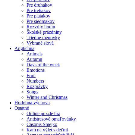
Pre druhákov
Pre tretiakov
Pre piatakov
Pre siedmakov
Rozvrhy hodín
Školské prázdniny
Triedne menovky
Vybrané slová
Angličtina
Animals
Autumn
Days of the week
Emotions
Fruit
Numbers
Rozprávky
Songs
Winter and Christmas
Hudobná výchova
Ostatné
Online puzzle hra
Antistresové omaľovánky
Časopis Smejko
Kam na výlet s deťmi