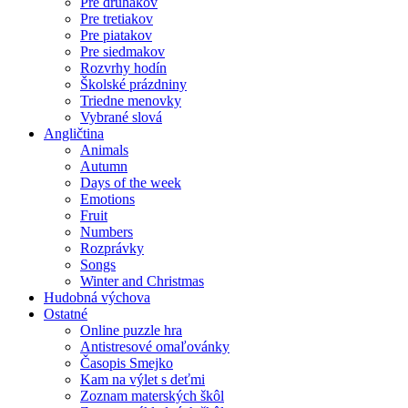
Pre druhákov
Pre tretiakov
Pre piatakov
Pre siedmakov
Rozvrhy hodín
Školské prázdniny
Triedne menovky
Vybrané slová
Angličtina
Animals
Autumn
Days of the week
Emotions
Fruit
Numbers
Rozprávky
Songs
Winter and Christmas
Hudobná výchova
Ostatné
Online puzzle hra
Antistresové omaľovánky
Časopis Smejko
Kam na výlet s deťmi
Zoznam materských škôl