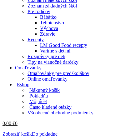
Zoznam materských škôl
Zoznam základných škôl
Pre rodičov
Bábätko
Tehotenstvo
Výchova
Zdravie
Recepty
LM Good Food recepty
Varíme s deťmi
Rozprávky pre deti
Tipy na vianočné darčeky
Omaľovánky
Omaľovánky pre predškolákov
Online omaľovánky
Eshop
Nákupný košík
Pokladňa
Môj účet
Často kladené otázky
Všeobecné obchodné podmienky
0,00
€
0
Zobraziť košík
Do pokladne