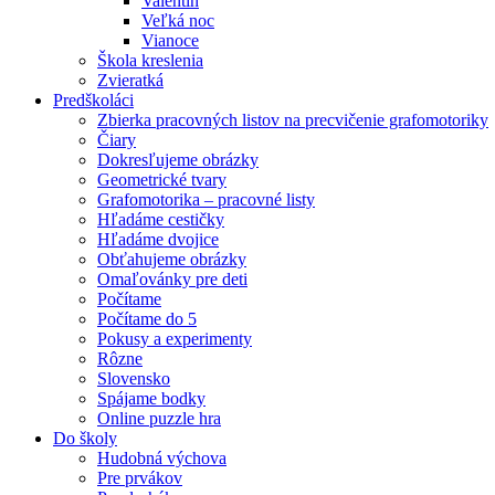
Valentín
Veľká noc
Vianoce
Škola kreslenia
Zvieratká
Predškoláci
Zbierka pracovných listov na precvičenie grafomotoriky
Čiary
Dokresľujeme obrázky
Geometrické tvary
Grafomotorika – pracovné listy
Hľadáme cestičky
Hľadáme dvojice
Obťahujeme obrázky
Omaľovánky pre deti
Počítame
Počítame do 5
Pokusy a experimenty
Rôzne
Slovensko
Spájame bodky
Online puzzle hra
Do školy
Hudobná výchova
Pre prvákov