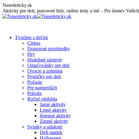
Skip
Nasedeticky.sk
to
Aktivity pre deti, pracovné listy, online testy a iné – Pre úsmev Vašich
content
Tvoríme s deťmi
Cirkus
Dopravné prostriedky
Hry
Hudobné nástroje
Omaľovánky pre deti
Ovocie a zelenina
Pesničky pre deti
Počasie
Pre najmenších
Príroda
Ročné obdobia
Jarné aktivity
Letné aktivity
Jesenné aktivity
Zimné aktivity
Sviatky a udalosti
Deň matiek
Halloween