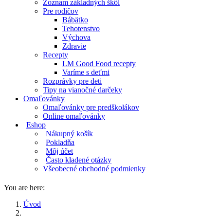
Zoznam základných škôl
Pre rodičov
Bábätko
Tehotenstvo
Výchova
Zdravie
Recepty
LM Good Food recepty
Varíme s deťmi
Rozprávky pre deti
Tipy na vianočné darčeky
Omaľovánky
Omaľovánky pre predškolákov
Online omaľovánky
Eshop
Nákupný košík
Pokladňa
Môj účet
Často kladené otázky
Všeobecné obchodné podmienky
You are here:
Úvod