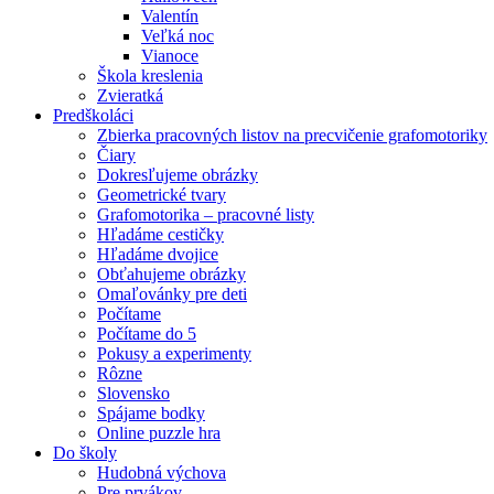
Valentín
Veľká noc
Vianoce
Škola kreslenia
Zvieratká
Predškoláci
Zbierka pracovných listov na precvičenie grafomotoriky
Čiary
Dokresľujeme obrázky
Geometrické tvary
Grafomotorika – pracovné listy
Hľadáme cestičky
Hľadáme dvojice
Obťahujeme obrázky
Omaľovánky pre deti
Počítame
Počítame do 5
Pokusy a experimenty
Rôzne
Slovensko
Spájame bodky
Online puzzle hra
Do školy
Hudobná výchova
Pre prvákov