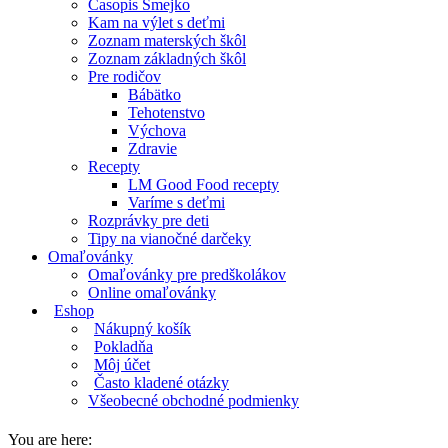
Časopis Smejko
Kam na výlet s deťmi
Zoznam materských škôl
Zoznam základných škôl
Pre rodičov
Bábätko
Tehotenstvo
Výchova
Zdravie
Recepty
LM Good Food recepty
Varíme s deťmi
Rozprávky pre deti
Tipy na vianočné darčeky
Omaľovánky
Omaľovánky pre predškolákov
Online omaľovánky
Eshop
Nákupný košík
Pokladňa
Môj účet
Často kladené otázky
Všeobecné obchodné podmienky
You are here: