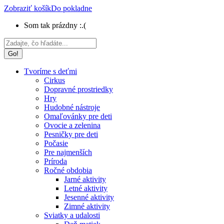
Zobraziť košík
Do pokladne
Som tak prázdny :.(
Search:
Tvoríme s deťmi
Cirkus
Dopravné prostriedky
Hry
Hudobné nástroje
Omaľovánky pre deti
Ovocie a zelenina
Pesničky pre deti
Počasie
Pre najmenších
Príroda
Ročné obdobia
Jarné aktivity
Letné aktivity
Jesenné aktivity
Zimné aktivity
Sviatky a udalosti