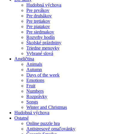
Hudobná výchova
Pre prvákov
Pre druhákov
Pre tretiakov
Pre piatakov
Pre siedmakov
Rozvrhy hodín
Školské prázdniny
Triedne menovky
Vybrané slová
Angličtina
Animals
Autumn
Days of the week
Emotions
Fruit
Numbers
Rozprávky
Songs
Winter and Christmas
Hudobná výchova
Ostatné
Online puzzle hra
Antistresové omaľovánky