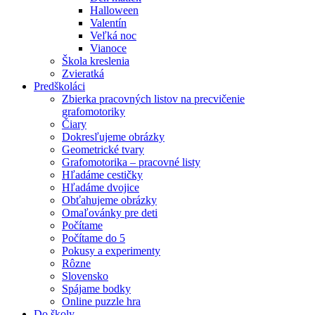
Halloween
Valentín
Veľká noc
Vianoce
Škola kreslenia
Zvieratká
Predškoláci
Zbierka pracovných listov na precvičenie
grafomotoriky
Čiary
Dokresľujeme obrázky
Geometrické tvary
Grafomotorika – pracovné listy
Hľadáme cestičky
Hľadáme dvojice
Obťahujeme obrázky
Omaľovánky pre deti
Počítame
Počítame do 5
Pokusy a experimenty
Rôzne
Slovensko
Spájame bodky
Online puzzle hra
Do školy