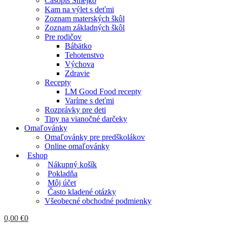
Časopis Smejko
Kam na výlet s deťmi
Zoznam materských škôl
Zoznam základných škôl
Pre rodičov
Bábätko
Tehotenstvo
Výchova
Zdravie
Recepty
LM Good Food recepty
Varíme s deťmi
Rozprávky pre deti
Tipy na vianočné darčeky
Omaľovánky
Omaľovánky pre predškolákov
Online omaľovánky
Eshop
Nákupný košík
Pokladňa
Môj účet
Často kladené otázky
Všeobecné obchodné podmienky
0,00
€
0