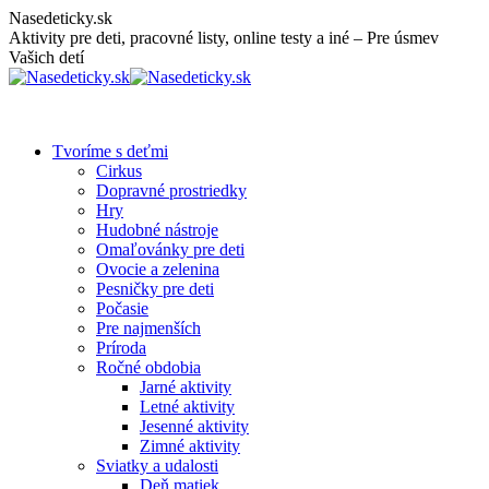
Skip
Nasedeticky.sk
to
Aktivity pre deti, pracovné listy, online testy a iné – Pre úsmev
content
Vašich detí
Tvoríme s deťmi
Cirkus
Dopravné prostriedky
Hry
Hudobné nástroje
Omaľovánky pre deti
Ovocie a zelenina
Pesničky pre deti
Počasie
Pre najmenších
Príroda
Ročné obdobia
Jarné aktivity
Letné aktivity
Jesenné aktivity
Zimné aktivity
Sviatky a udalosti
Deň matiek