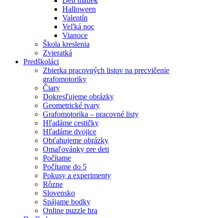
Deň matiek
Halloween
Valentín
Veľká noc
Vianoce
Škola kreslenia
Zvieratká
Predškoláci
Zbierka pracovných listov na precvičenie
grafomotoriky
Čiary
Dokresľujeme obrázky
Geometrické tvary
Grafomotorika – pracovné listy
Hľadáme cestičky
Hľadáme dvojice
Obťahujeme obrázky
Omaľovánky pre deti
Počítame
Počítame do 5
Pokusy a experimenty
Rôzne
Slovensko
Spájame bodky
Online puzzle hra