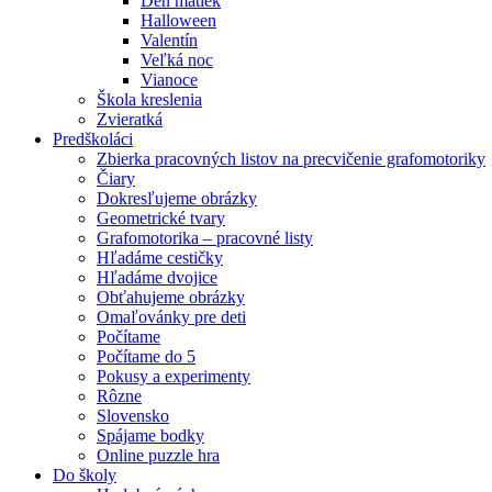
Deň matiek
Halloween
Valentín
Veľká noc
Vianoce
Škola kreslenia
Zvieratká
Predškoláci
Zbierka pracovných listov na precvičenie grafomotoriky
Čiary
Dokresľujeme obrázky
Geometrické tvary
Grafomotorika – pracovné listy
Hľadáme cestičky
Hľadáme dvojice
Obťahujeme obrázky
Omaľovánky pre deti
Počítame
Počítame do 5
Pokusy a experimenty
Rôzne
Slovensko
Spájame bodky
Online puzzle hra
Do školy