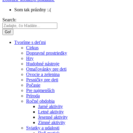
Som tak prázdny :.(
Search:
Tvoríme s deťmi
Cirkus
Dopravné prostriedky
Hry
Hudobné nástroje
Omaľovánky pre deti
Ovocie a zelenina
Pesničky pre deti
Počasie
Pre najmenších
Príroda
Ročné obdobia
Jarné aktivity
Letné aktivity
Jesenné aktivity
Zimné aktivity
Sviatky a udalosti