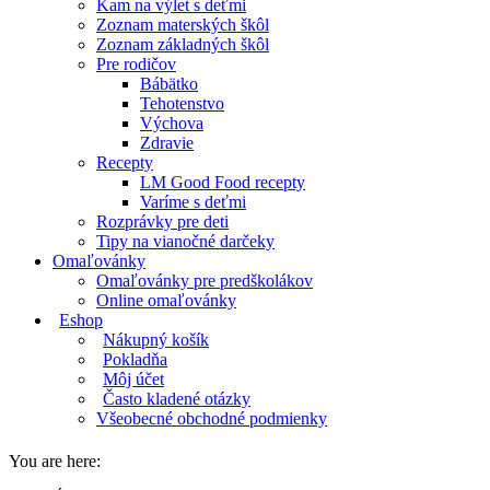
Kam na výlet s deťmi
Zoznam materských škôl
Zoznam základných škôl
Pre rodičov
Bábätko
Tehotenstvo
Výchova
Zdravie
Recepty
LM Good Food recepty
Varíme s deťmi
Rozprávky pre deti
Tipy na vianočné darčeky
Omaľovánky
Omaľovánky pre predškolákov
Online omaľovánky
Eshop
Nákupný košík
Pokladňa
Môj účet
Často kladené otázky
Všeobecné obchodné podmienky
You are here: