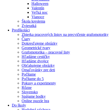
Halloween
Valentín
Veľká noc
Vianoce
Škola kreslenia
Zvieratká
Predškoláci
Zbierka pracovných listov na precvičenie grafomotoriky
Čiary
Dokresľujeme obrázky
Geometrické tvary
Grafomotorika – pracovné listy
Hľadáme cestičky
Hľadáme dvojice
Obťahujeme obrázky
Omaľovánky pre deti
Počítame
Počítame do 5
Pokusy a experimenty
Rôzne
Slovensko
Spájame bodky
Online puzzle hra
Do školy
Hudobná výchova