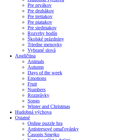
Pre prvákov
Pre druhákov
Pre tretiakov
Pre piatakov
Pre siedmakov
Rozvrhy hodín
Školské prázdniny
Triedne menovky
Vybrané slová
Angličtina
Animals
Autumn
Days of the week
Emotions
Fruit
Numbers
Rozprávky
Songs
Winter and Christmas
Hudobná výchova
Ostatné
Online puzzle hra
Antistresové omaľovánky
Časopis Smejko