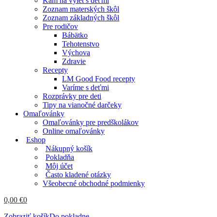
Kam na výlet s deťmi
Zoznam materských škôl
Zoznam základných škôl
Pre rodičov
Bábätko
Tehotenstvo
Výchova
Zdravie
Recepty
LM Good Food recepty
Varíme s deťmi
Rozprávky pre deti
Tipy na vianočné darčeky
Omaľovánky
Omaľovánky pre predškolákov
Online omaľovánky
Eshop
Nákupný košík
Pokladňa
Môj účet
Často kladené otázky
Všeobecné obchodné podmienky
0,00
€
0
Zobraziť košík
Do pokladne