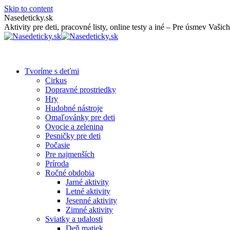
Skip to content
Nasedeticky.sk
Aktivity pre deti, pracovné listy, online testy a iné – Pre úsmev Vašich
Tvoríme s deťmi
Cirkus
Dopravné prostriedky
Hry
Hudobné nástroje
Omaľovánky pre deti
Ovocie a zelenina
Pesničky pre deti
Počasie
Pre najmenších
Príroda
Ročné obdobia
Jarné aktivity
Letné aktivity
Jesenné aktivity
Zimné aktivity
Sviatky a udalosti
Deň matiek