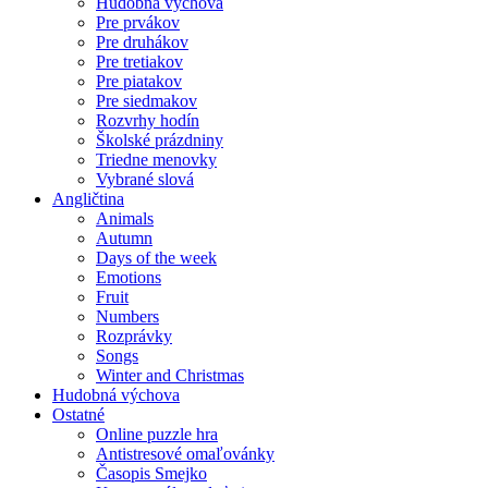
Hudobná výchova
Pre prvákov
Pre druhákov
Pre tretiakov
Pre piatakov
Pre siedmakov
Rozvrhy hodín
Školské prázdniny
Triedne menovky
Vybrané slová
Angličtina
Animals
Autumn
Days of the week
Emotions
Fruit
Numbers
Rozprávky
Songs
Winter and Christmas
Hudobná výchova
Ostatné
Online puzzle hra
Antistresové omaľovánky
Časopis Smejko