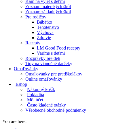
Kam na výlet s deťmi
Zoznam materských škôl
Zoznam základných škôl
Pre rodičov
Bábätko
Tehotenstvo
Výchova
Zdravie
Recepty
LM Good Food recepty
Varíme s deťmi
Rozprávky pre deti
Tipy na vianočné darčeky
Omaľovánky
Omaľovánky pre predškolákov
Online omaľovánky
Eshop
Nákupný košík
Pokladňa
Môj účet
Často kladené otázky
Všeobecné obchodné podmienky
You are here: