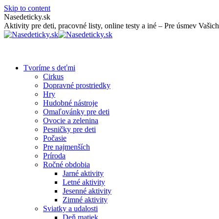
Skip to content
Nasedeticky.sk
Aktivity pre deti, pracovné listy, online testy a iné – Pre úsmev Vašich
Tvoríme s deťmi
Cirkus
Dopravné prostriedky
Hry
Hudobné nástroje
Omaľovánky pre deti
Ovocie a zelenina
Pesničky pre deti
Počasie
Pre najmenších
Príroda
Ročné obdobia
Jarné aktivity
Letné aktivity
Jesenné aktivity
Zimné aktivity
Sviatky a udalosti
Deň matiek