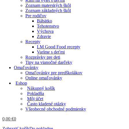
Kam na výlet s deťmi
Zoznam materských škôl
Zoznam základných škôl
Pre rodičov
Bábätko
Tehotenstvo
Výchova
Zdravie
Recepty
LM Good Food recepty
Varíme s deťmi
Rozprávky pre deti
Tipy na vianočné darčeky
Omaľovánky
Omaľovánky pre predškolákov
Online omaľovánky
Eshop
Nákupný košík
Pokladňa
Môj účet
Často kladené otázky
Všeobecné obchodné podmienky
0,00
€
0
Zobraziť košík
Do pokladne