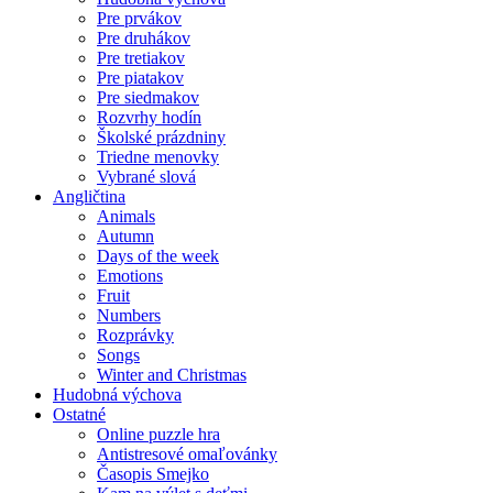
Pre prvákov
Pre druhákov
Pre tretiakov
Pre piatakov
Pre siedmakov
Rozvrhy hodín
Školské prázdniny
Triedne menovky
Vybrané slová
Angličtina
Animals
Autumn
Days of the week
Emotions
Fruit
Numbers
Rozprávky
Songs
Winter and Christmas
Hudobná výchova
Ostatné
Online puzzle hra
Antistresové omaľovánky
Časopis Smejko