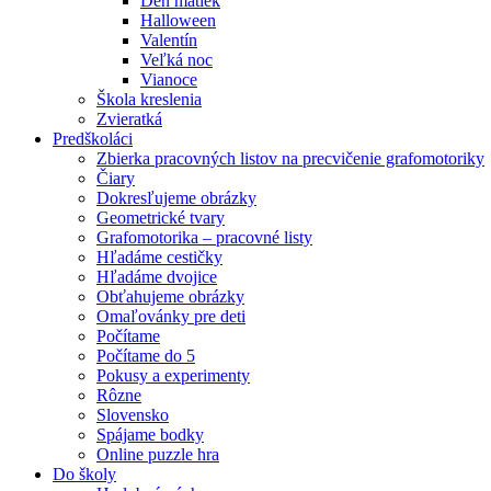
Deň matiek
Halloween
Valentín
Veľká noc
Vianoce
Škola kreslenia
Zvieratká
Predškoláci
Zbierka pracovných listov na precvičenie grafomotoriky
Čiary
Dokresľujeme obrázky
Geometrické tvary
Grafomotorika – pracovné listy
Hľadáme cestičky
Hľadáme dvojice
Obťahujeme obrázky
Omaľovánky pre deti
Počítame
Počítame do 5
Pokusy a experimenty
Rôzne
Slovensko
Spájame bodky
Online puzzle hra
Do školy