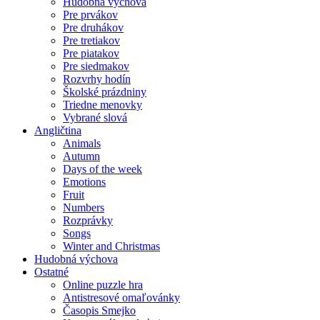
Hudobná výchova
Pre prvákov
Pre druhákov
Pre tretiakov
Pre piatakov
Pre siedmakov
Rozvrhy hodín
Školské prázdniny
Triedne menovky
Vybrané slová
Angličtina
Animals
Autumn
Days of the week
Emotions
Fruit
Numbers
Rozprávky
Songs
Winter and Christmas
Hudobná výchova
Ostatné
Online puzzle hra
Antistresové omaľovánky
Časopis Smejko