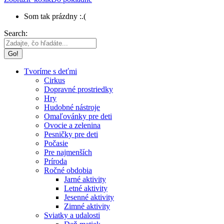
Som tak prázdny :.(
Search:
Tvoríme s deťmi
Cirkus
Dopravné prostriedky
Hry
Hudobné nástroje
Omaľovánky pre deti
Ovocie a zelenina
Pesničky pre deti
Počasie
Pre najmenších
Príroda
Ročné obdobia
Jarné aktivity
Letné aktivity
Jesenné aktivity
Zimné aktivity
Sviatky a udalosti