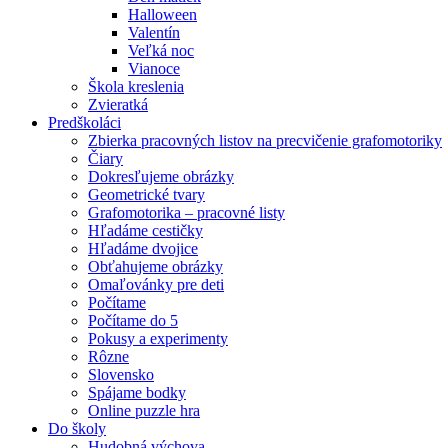
Halloween
Valentín
Veľká noc
Vianoce
Škola kreslenia
Zvieratká
Predškoláci
Zbierka pracovných listov na precvičenie grafomotoriky
Čiary
Dokresľujeme obrázky
Geometrické tvary
Grafomotorika – pracovné listy
Hľadáme cestičky
Hľadáme dvojice
Obťahujeme obrázky
Omaľovánky pre deti
Počítame
Počítame do 5
Pokusy a experimenty
Rôzne
Slovensko
Spájame bodky
Online puzzle hra
Do školy
Hudobná výchova