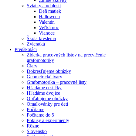
Zimné aktivity
Sviatky a udalosti
Deň matiek
Halloween
Valentín
Veľká noc
Vianoce
Škola kreslenia
Zvieratká
Predškoláci
Zbierka pracovných listov na precvičenie
grafomotoriky
Čiary
Dokresľujeme obrázky
Geometrické tvary
Grafomotorika – pracovné listy
Hľadáme cestičky
Hľadáme dvojice
Obťahujeme obrázky
Omaľovánky pre deti
Počítame
Počítame do 5
Pokusy a experimenty
Rôzne
Slovensko