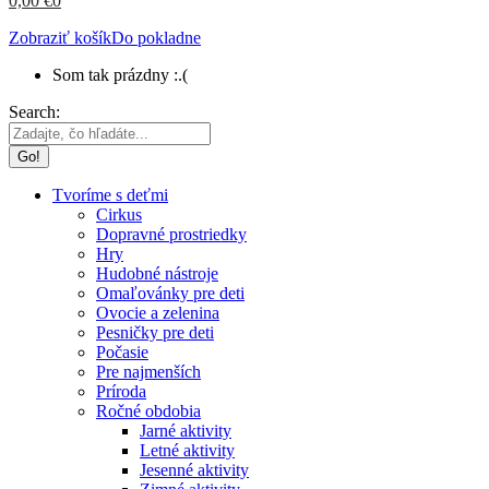
0,00
€
0
Zobraziť košík
Do pokladne
Som tak prázdny :.(
Search:
Tvoríme s deťmi
Cirkus
Dopravné prostriedky
Hry
Hudobné nástroje
Omaľovánky pre deti
Ovocie a zelenina
Pesničky pre deti
Počasie
Pre najmenších
Príroda
Ročné obdobia
Jarné aktivity
Letné aktivity
Jesenné aktivity