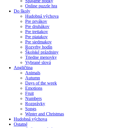
Spájame bodky
Online puzzle hra
Do školy
Hudobná výchova
Pre prvákov
Pre druhákov
Pre tretiakov
Pre piatakov
Pre siedmakov
Rozvrhy hodín
Školské prázdniny
Triedne menovky
Vybrané slová
Angličtina
Animals
Autumn
Days of the week
Emotions
Fruit
Numbers
Rozprávky
Songs
Winter and Christmas
Hudobná výchova
Ostatné