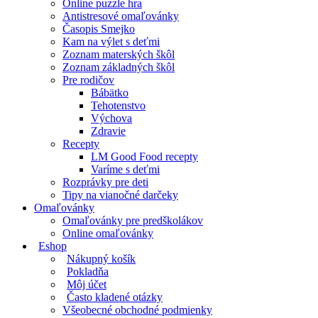
Online puzzle hra
Antistresové omaľovánky
Časopis Smejko
Kam na výlet s deťmi
Zoznam materských škôl
Zoznam základných škôl
Pre rodičov
Bábätko
Tehotenstvo
Výchova
Zdravie
Recepty
LM Good Food recepty
Varíme s deťmi
Rozprávky pre deti
Tipy na vianočné darčeky
Omaľovánky
Omaľovánky pre predškolákov
Online omaľovánky
Eshop
Nákupný košík
Pokladňa
Môj účet
Často kladené otázky
Všeobecné obchodné podmienky