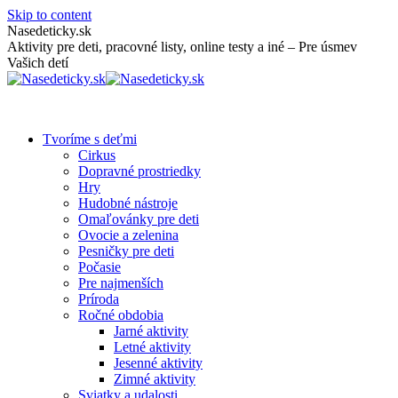
Skip to content
Nasedeticky.sk
Aktivity pre deti, pracovné listy, online testy a iné – Pre úsmev
Vašich detí
Tvoríme s deťmi
Cirkus
Dopravné prostriedky
Hry
Hudobné nástroje
Omaľovánky pre deti
Ovocie a zelenina
Pesničky pre deti
Počasie
Pre najmenších
Príroda
Ročné obdobia
Jarné aktivity
Letné aktivity
Jesenné aktivity
Zimné aktivity
Sviatky a udalosti