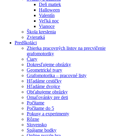
Deň matiek
Halloween
Valentín
Veľká noc
Vianoce
Škola kreslenia
Zvieratká
Predškoláci
Zbierka pracovných listov na precvičenie
grafomotoriky
Čiary
Dokresľujeme obrázky
Geometrické tvary
Grafomotorika – pracovné listy
Hľadáme cestičky
Hľadáme dvojice
Obťahujeme obrázky
Omaľovánky pre deti
Počítame
Počítame do 5
Pokusy a experimenty
Rôzne
Slovensko
Spájame bodky
Online puzzle hra