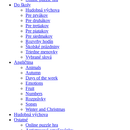
Do školy
Hudobná výchova
Pre prvákov
Pre druhákov
Pre tretiakov
Pre piatakov
Pre siedmakov
Rozvrhy hodín
Školské prázdniny
Triedne menovky
Vybrané slová
Angličtina
Animals
Autumn
Days of the week
Emotions
Fruit
Numbers
Rozprávky
Songs
Winter and Christmas
Hudobná výchova
Ostatné
Online puzzle hra