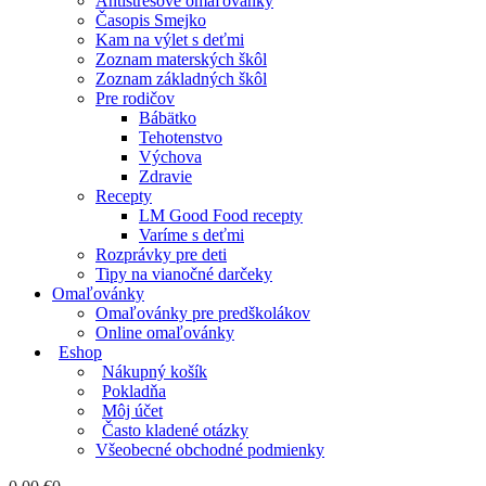
Antistresové omaľovánky
Časopis Smejko
Kam na výlet s deťmi
Zoznam materských škôl
Zoznam základných škôl
Pre rodičov
Bábätko
Tehotenstvo
Výchova
Zdravie
Recepty
LM Good Food recepty
Varíme s deťmi
Rozprávky pre deti
Tipy na vianočné darčeky
Omaľovánky
Omaľovánky pre predškolákov
Online omaľovánky
Eshop
Nákupný košík
Pokladňa
Môj účet
Často kladené otázky
Všeobecné obchodné podmienky