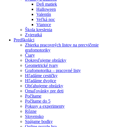
Deň matiek
Halloween
Valentín
Veľká noc
Vianoce
Škola kreslenia
Zvieratká
Predškoláci
Zbierka pracovných listov na precvičenie
grafomotoriky
Čiary
Dokresľujeme obrázky
Geometrické tvary
Grafomotorika – pracovné listy
Hľadáme cestičky
Hľadáme dvojice
Obťahujeme obrázky
Omaľovánky pre deti
Počítame
Počítame do 5
Pokusy a experimenty
Rôzne
Slovensko
Spájame bodky
Online puzzle hra