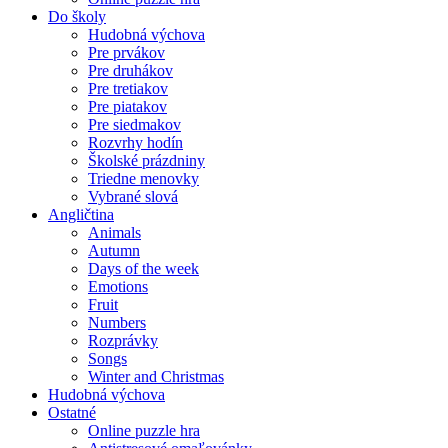
Do školy
Hudobná výchova
Pre prvákov
Pre druhákov
Pre tretiakov
Pre piatakov
Pre siedmakov
Rozvrhy hodín
Školské prázdniny
Triedne menovky
Vybrané slová
Angličtina
Animals
Autumn
Days of the week
Emotions
Fruit
Numbers
Rozprávky
Songs
Winter and Christmas
Hudobná výchova
Ostatné
Online puzzle hra