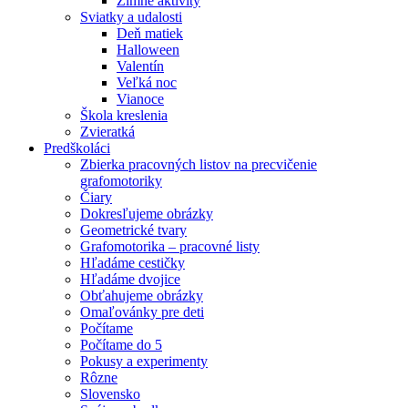
Zimné aktivity
Sviatky a udalosti
Deň matiek
Halloween
Valentín
Veľká noc
Vianoce
Škola kreslenia
Zvieratká
Predškoláci
Zbierka pracovných listov na precvičenie
grafomotoriky
Čiary
Dokresľujeme obrázky
Geometrické tvary
Grafomotorika – pracovné listy
Hľadáme cestičky
Hľadáme dvojice
Obťahujeme obrázky
Omaľovánky pre deti
Počítame
Počítame do 5
Pokusy a experimenty
Rôzne
Slovensko