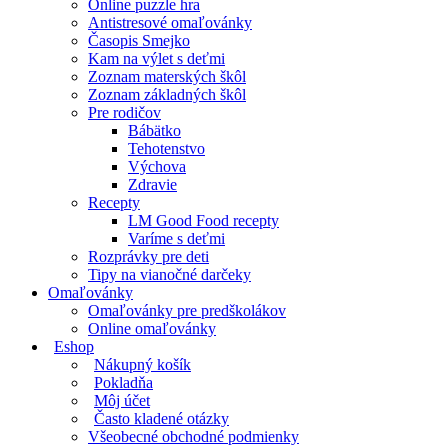
Online puzzle hra
Antistresové omaľovánky
Časopis Smejko
Kam na výlet s deťmi
Zoznam materských škôl
Zoznam základných škôl
Pre rodičov
Bábätko
Tehotenstvo
Výchova
Zdravie
Recepty
LM Good Food recepty
Varíme s deťmi
Rozprávky pre deti
Tipy na vianočné darčeky
Omaľovánky
Omaľovánky pre predškolákov
Online omaľovánky
Eshop
Nákupný košík
Pokladňa
Môj účet
Často kladené otázky
Všeobecné obchodné podmienky