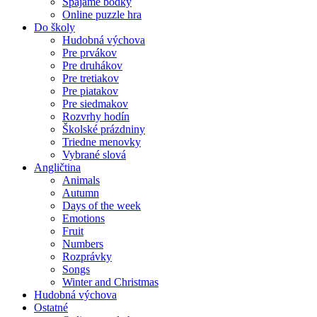
Spájame bodky
Online puzzle hra
Do školy
Hudobná výchova
Pre prvákov
Pre druhákov
Pre tretiakov
Pre piatakov
Pre siedmakov
Rozvrhy hodín
Školské prázdniny
Triedne menovky
Vybrané slová
Angličtina
Animals
Autumn
Days of the week
Emotions
Fruit
Numbers
Rozprávky
Songs
Winter and Christmas
Hudobná výchova
Ostatné