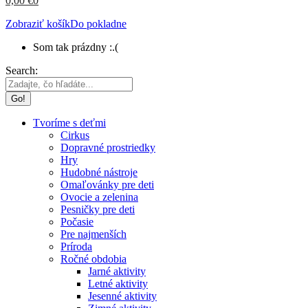
0,00
€
0
Zobraziť košík
Do pokladne
Som tak prázdny :.(
Search:
Tvoríme s deťmi
Cirkus
Dopravné prostriedky
Hry
Hudobné nástroje
Omaľovánky pre deti
Ovocie a zelenina
Pesničky pre deti
Počasie
Pre najmenších
Príroda
Ročné obdobia
Jarné aktivity
Letné aktivity
Jesenné aktivity