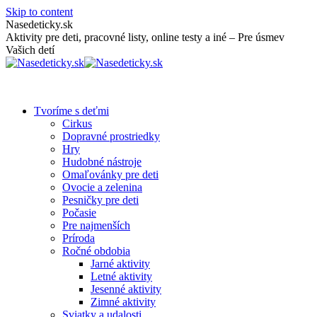
Skip to content
Nasedeticky.sk
Aktivity pre deti, pracovné listy, online testy a iné – Pre úsmev
Vašich detí
Tvoríme s deťmi
Cirkus
Dopravné prostriedky
Hry
Hudobné nástroje
Omaľovánky pre deti
Ovocie a zelenina
Pesničky pre deti
Počasie
Pre najmenších
Príroda
Ročné obdobia
Jarné aktivity
Letné aktivity
Jesenné aktivity
Zimné aktivity
Sviatky a udalosti