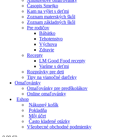
Antistresové omaľovánky
Časopis Smejko
Kam na výlet s deťmi
Zoznam materských škôl
Zoznam základných škôl
Pre rodičov
Bábätko
Tehotenstvo
Výchova
Zdravie
Recepty
LM Good Food recepty
Varíme s deťmi
Rozprávky pre deti
Tipy na vianočné darčeky
Omaľovánky
Omaľovánky pre predškolákov
Online omaľovánky
Eshop
Nákupný košík
Pokladňa
Môj účet
Často kladené otázky
Všeobecné obchodné podmienky