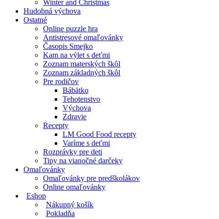
Winter and Christmas
Hudobná výchova
Ostatné
Online puzzle hra
Antistresové omaľovánky
Časopis Smejko
Kam na výlet s deťmi
Zoznam materských škôl
Zoznam základných škôl
Pre rodičov
Bábätko
Tehotenstvo
Výchova
Zdravie
Recepty
LM Good Food recepty
Varíme s deťmi
Rozprávky pre deti
Tipy na vianočné darčeky
Omaľovánky
Omaľovánky pre predškolákov
Online omaľovánky
Eshop
Nákupný košík
Pokladňa