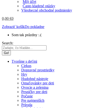
Môj účet
Často kladené otázky
Všeobecné obchodné podmienky
0,00
€
0
Zobraziť košík
Do pokladne
Som tak prázdny :.(
Search:
Tvoríme s deťmi
Cirkus
Dopravné prostriedky
Hry
Hudobné nástroje
Omaľovánky pre deti
Ovocie a zelenina
Pesničky pre deti
Počasie
Pre najmenších
Príroda