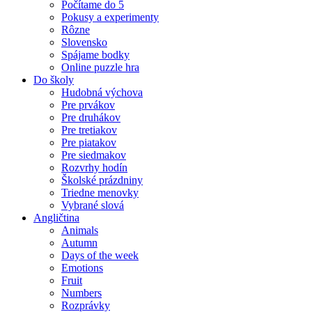
Počítame do 5
Pokusy a experimenty
Rôzne
Slovensko
Spájame bodky
Online puzzle hra
Do školy
Hudobná výchova
Pre prvákov
Pre druhákov
Pre tretiakov
Pre piatakov
Pre siedmakov
Rozvrhy hodín
Školské prázdniny
Triedne menovky
Vybrané slová
Angličtina
Animals
Autumn
Days of the week
Emotions
Fruit
Numbers
Rozprávky