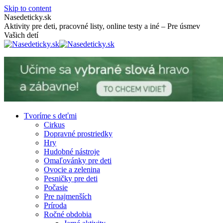
Skip to content
Nasedeticky.sk
Aktivity pre deti, pracovné listy, online testy a iné – Pre úsmev
Vašich detí
Tvoríme s deťmi
Cirkus
Dopravné prostriedky
Hry
Hudobné nástroje
Omaľovánky pre deti
Ovocie a zelenina
Pesničky pre deti
Počasie
Pre najmenších
Príroda
Ročné obdobia