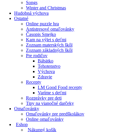
Songs
Winter and Christmas
Hudobná výchova
Ostatné
Online puzzle hra
Antistresové omaľovánky
Časopis Smejko
Kam na výlet s deťmi
Zoznam materských škôl
Zoznam základných škôl
Pre rodičov
Bábätko
Tehotenstvo
Výchova
Zdravie
Recepty
LM Good Food recepty
Varíme s deťmi
Rozprávky pre deti
Tipy na vianočné darčeky
Omaľovánky
Omaľovánky pre predškolákov
Online omaľovánky
Eshop
Nákupný košík