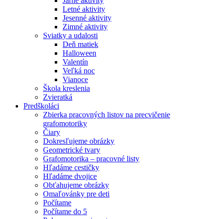
Jarné aktivity
Letné aktivity
Jesenné aktivity
Zimné aktivity
Sviatky a udalosti
Deň matiek
Halloween
Valentín
Veľká noc
Vianoce
Škola kreslenia
Zvieratká
Predškoláci
Zbierka pracovných listov na precvičenie
grafomotoriky
Čiary
Dokresľujeme obrázky
Geometrické tvary
Grafomotorika – pracovné listy
Hľadáme cestičky
Hľadáme dvojice
Obťahujeme obrázky
Omaľovánky pre deti
Počítame
Počítame do 5