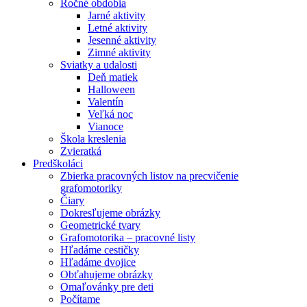
Ročné obdobia
Jarné aktivity
Letné aktivity
Jesenné aktivity
Zimné aktivity
Sviatky a udalosti
Deň matiek
Halloween
Valentín
Veľká noc
Vianoce
Škola kreslenia
Zvieratká
Predškoláci
Zbierka pracovných listov na precvičenie
grafomotoriky
Čiary
Dokresľujeme obrázky
Geometrické tvary
Grafomotorika – pracovné listy
Hľadáme cestičky
Hľadáme dvojice
Obťahujeme obrázky
Omaľovánky pre deti
Počítame