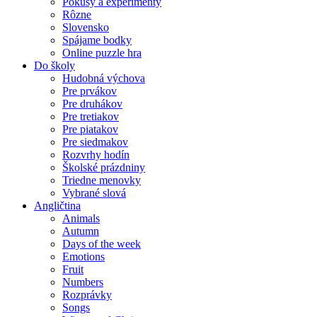
Pokusy a experimenty
Rôzne
Slovensko
Spájame bodky
Online puzzle hra
Do školy
Hudobná výchova
Pre prvákov
Pre druhákov
Pre tretiakov
Pre piatakov
Pre siedmakov
Rozvrhy hodín
Školské prázdniny
Triedne menovky
Vybrané slová
Angličtina
Animals
Autumn
Days of the week
Emotions
Fruit
Numbers
Rozprávky
Songs