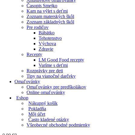
Antistresové omaľovánky
Časopis Smejko
Kam na výlet s deťmi
Zoznam materských škôl
Zoznam základných škôl
Pre rodičov
Bábätko
Tehotenstvo
Výchova
Zdravie
Recepty
LM Good Food recepty
Varíme s deťmi
Rozprávky pre deti
Tipy na vianočné darčeky
Omaľovánky
Omaľovánky pre predškolákov
Online omaľovánky
Eshop
Nákupný košík
Pokladňa
Môj účet
Často kladené otázky
Všeobecné obchodné podmienky