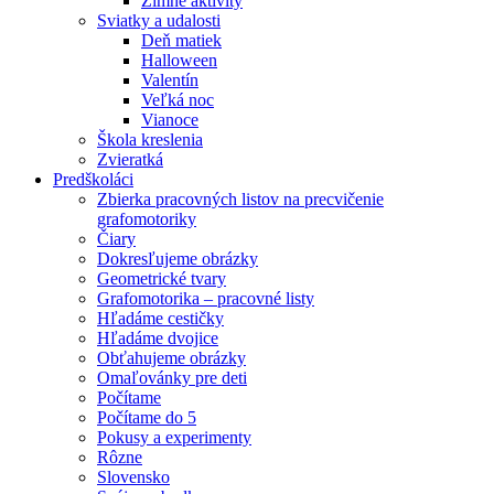
Zimné aktivity
Sviatky a udalosti
Deň matiek
Halloween
Valentín
Veľká noc
Vianoce
Škola kreslenia
Zvieratká
Predškoláci
Zbierka pracovných listov na precvičenie
grafomotoriky
Čiary
Dokresľujeme obrázky
Geometrické tvary
Grafomotorika – pracovné listy
Hľadáme cestičky
Hľadáme dvojice
Obťahujeme obrázky
Omaľovánky pre deti
Počítame
Počítame do 5
Pokusy a experimenty
Rôzne
Slovensko