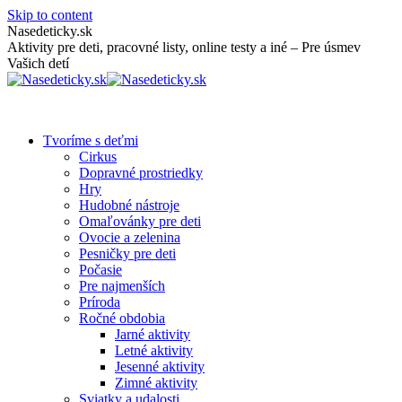
Skip to content
Nasedeticky.sk
Aktivity pre deti, pracovné listy, online testy a iné – Pre úsmev
Vašich detí
Tvoríme s deťmi
Cirkus
Dopravné prostriedky
Hry
Hudobné nástroje
Omaľovánky pre deti
Ovocie a zelenina
Pesničky pre deti
Počasie
Pre najmenších
Príroda
Ročné obdobia
Jarné aktivity
Letné aktivity
Jesenné aktivity
Zimné aktivity
Sviatky a udalosti