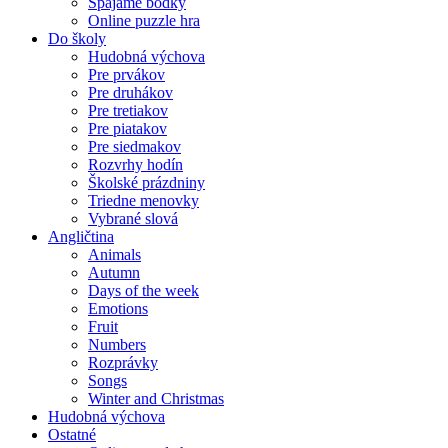
Spájame bodky
Online puzzle hra
Do školy
Hudobná výchova
Pre prvákov
Pre druhákov
Pre tretiakov
Pre piatakov
Pre siedmakov
Rozvrhy hodín
Školské prázdniny
Triedne menovky
Vybrané slová
Angličtina
Animals
Autumn
Days of the week
Emotions
Fruit
Numbers
Rozprávky
Songs
Winter and Christmas
Hudobná výchova
Ostatné