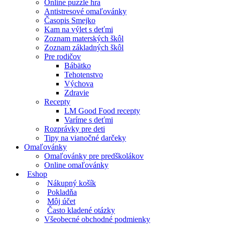
Online puzzle hra
Antistresové omaľovánky
Časopis Smejko
Kam na výlet s deťmi
Zoznam materských škôl
Zoznam základných škôl
Pre rodičov
Bábätko
Tehotenstvo
Výchova
Zdravie
Recepty
LM Good Food recepty
Varíme s deťmi
Rozprávky pre deti
Tipy na vianočné darčeky
Omaľovánky
Omaľovánky pre predškolákov
Online omaľovánky
Eshop
Nákupný košík
Pokladňa
Môj účet
Často kladené otázky
Všeobecné obchodné podmienky