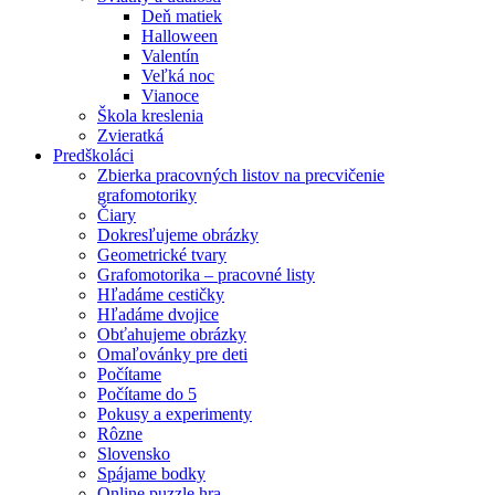
Deň matiek
Halloween
Valentín
Veľká noc
Vianoce
Škola kreslenia
Zvieratká
Predškoláci
Zbierka pracovných listov na precvičenie
grafomotoriky
Čiary
Dokresľujeme obrázky
Geometrické tvary
Grafomotorika – pracovné listy
Hľadáme cestičky
Hľadáme dvojice
Obťahujeme obrázky
Omaľovánky pre deti
Počítame
Počítame do 5
Pokusy a experimenty
Rôzne
Slovensko
Spájame bodky
Online puzzle hra