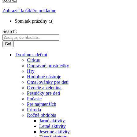
0,00
€
0
Zobraziť košík
Do pokladne
Som tak prázdny :.(
Search:
Tvoríme s deťmi
Cirkus
Dopravné prostriedky
Hry
Hudobné nástroje
Omaľovánky pre deti
Ovocie a zelenina
Pesničky pre deti
Počasie
Pre najmenších
Príroda
Ročné obdobia
Jarné aktivity
Letné aktivity
Jesenné aktivity