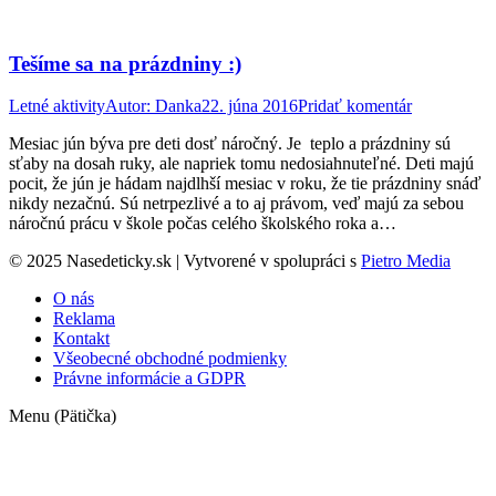
Tešíme sa na prázdniny :)
Letné aktivity
Autor:
Danka
22. júna 2016
Pridať komentár
Mesiac jún býva pre deti dosť náročný. Je teplo a prázdniny sú
sťaby na dosah ruky, ale napriek tomu nedosiahnuteľné. Deti majú
pocit, že jún je hádam najdlhší mesiac v roku, že tie prázdniny snáď
nikdy nezačnú. Sú netrpezlivé a to aj právom, veď majú za sebou
náročnú prácu v škole počas celého školského roka a…
© 2025 Nasedeticky.sk | Vytvorené v spolupráci s
Pietro Media
O nás
Reklama
Kontakt
Všeobecné obchodné podmienky
Právne informácie a GDPR
Menu (Pätička)