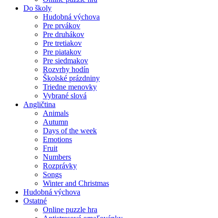
Do školy
Hudobná výchova
Pre prvákov
Pre druhákov
Pre tretiakov
Pre piatakov
Pre siedmakov
Rozvrhy hodín
Školské prázdniny
Triedne menovky
Vybrané slová
Angličtina
Animals
Autumn
Days of the week
Emotions
Fruit
Numbers
Rozprávky
Songs
Winter and Christmas
Hudobná výchova
Ostatné
Online puzzle hra