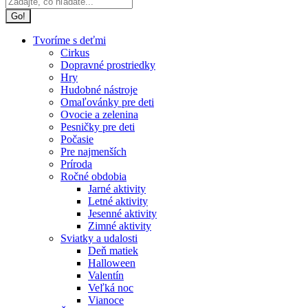
Tvoríme s deťmi
Cirkus
Dopravné prostriedky
Hry
Hudobné nástroje
Omaľovánky pre deti
Ovocie a zelenina
Pesničky pre deti
Počasie
Pre najmenších
Príroda
Ročné obdobia
Jarné aktivity
Letné aktivity
Jesenné aktivity
Zimné aktivity
Sviatky a udalosti
Deň matiek
Halloween
Valentín
Veľká noc
Vianoce