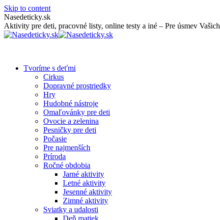
Skip to content
Nasedeticky.sk
Aktivity pre deti, pracovné listy, online testy a iné – Pre úsmev Vašich
Tvoríme s deťmi
Cirkus
Dopravné prostriedky
Hry
Hudobné nástroje
Omaľovánky pre deti
Ovocie a zelenina
Pesničky pre deti
Počasie
Pre najmenších
Príroda
Ročné obdobia
Jarné aktivity
Letné aktivity
Jesenné aktivity
Zimné aktivity
Sviatky a udalosti
Deň matiek