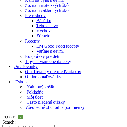
Kam na výlet s deťmi
Zoznam materských škôl
Zoznam základných škôl
Pre rodičov
Bábätko
Tehotenstvo
Výchova
Zdravie
Recepty
LM Good Food recepty
Varíme s deťmi
Rozprávky pre deti
Tipy na vianočné darčeky
Omaľovánky
Omaľovánky pre predškolákov
Online omaľovánky
Eshop
Nákupný košík
Pokladňa
Môj účet
Často kladené otázky
Všeobecné obchodné podmienky
0,00
€
0
Search: