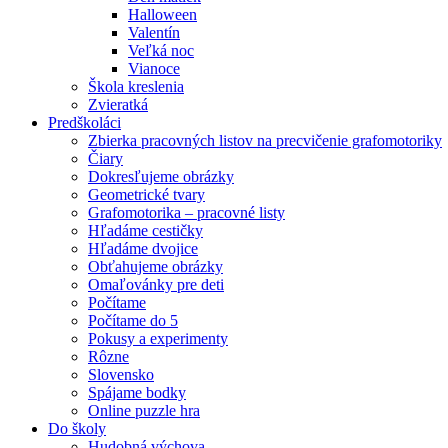
Halloween
Valentín
Veľká noc
Vianoce
Škola kreslenia
Zvieratká
Predškoláci
Zbierka pracovných listov na precvičenie grafomotoriky
Čiary
Dokresľujeme obrázky
Geometrické tvary
Grafomotorika – pracovné listy
Hľadáme cestičky
Hľadáme dvojice
Obťahujeme obrázky
Omaľovánky pre deti
Počítame
Počítame do 5
Pokusy a experimenty
Rôzne
Slovensko
Spájame bodky
Online puzzle hra
Do školy
Hudobná výchova