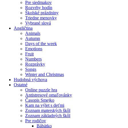
Pre siedmakov
Rozvrhy hodín
Školské prázdniny
Triedne menovky
Vybrané slová
Angličtina
Animals
Autumn
Days of the week
Emotions
Fruit
Numbers
Rozprávky
Songs
Winter and Christmas
Hudobná výchova
Ostatné
Online puzzle hra
Antistresové omaľovánky
Časopis Smejko
Kam na výlet s deťmi
Zoznam materských škôl
Zoznam základných škôl
Pre rodičov
Bábätko