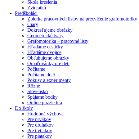
Škola kreslenia
Zvieratká
Predškoláci
Zbierka pracovných listov na precvičenie grafomotoriky
Čiary
Dokresľujeme obrázky
Geometrické tvary
Grafomotorika – pracovné listy
Hľadáme cestičky
Hľadáme dvojice
Obťahujeme obrázky
Omaľovánky pre deti
Počítame
Počítame do 5
Pokusy a experimenty
Rôzne
Slovensko
Spájame bodky
Online puzzle hra
Do školy
Hudobná výchova
Pre prvákov
Pre druhákov
Pre tretiakov
Pre piatakov