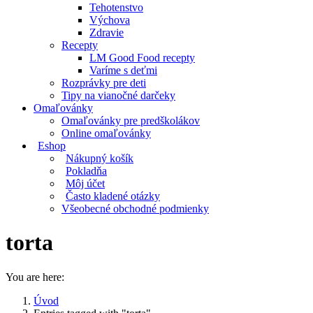
Tehotenstvo
Výchova
Zdravie
Recepty
LM Good Food recepty
Varíme s deťmi
Rozprávky pre deti
Tipy na vianočné darčeky
Omaľovánky
Omaľovánky pre predškolákov
Online omaľovánky
Eshop
Nákupný košík
Pokladňa
Môj účet
Často kladené otázky
Všeobecné obchodné podmienky
torta
You are here:
Úvod