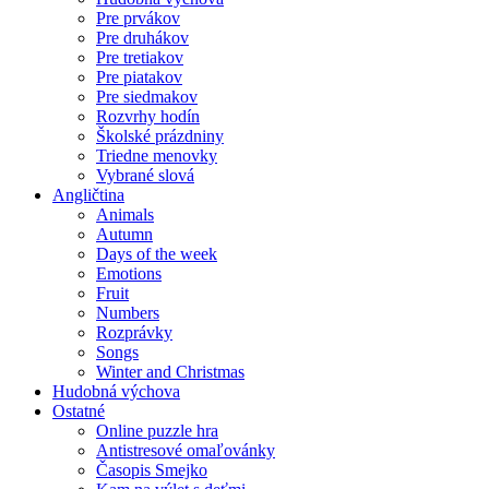
Pre prvákov
Pre druhákov
Pre tretiakov
Pre piatakov
Pre siedmakov
Rozvrhy hodín
Školské prázdniny
Triedne menovky
Vybrané slová
Angličtina
Animals
Autumn
Days of the week
Emotions
Fruit
Numbers
Rozprávky
Songs
Winter and Christmas
Hudobná výchova
Ostatné
Online puzzle hra
Antistresové omaľovánky
Časopis Smejko