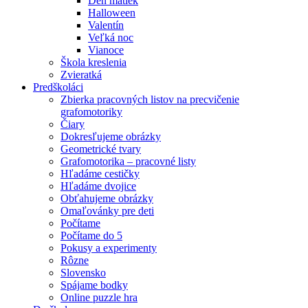
Deň matiek
Halloween
Valentín
Veľká noc
Vianoce
Škola kreslenia
Zvieratká
Predškoláci
Zbierka pracovných listov na precvičenie
grafomotoriky
Čiary
Dokresľujeme obrázky
Geometrické tvary
Grafomotorika – pracovné listy
Hľadáme cestičky
Hľadáme dvojice
Obťahujeme obrázky
Omaľovánky pre deti
Počítame
Počítame do 5
Pokusy a experimenty
Rôzne
Slovensko
Spájame bodky
Online puzzle hra