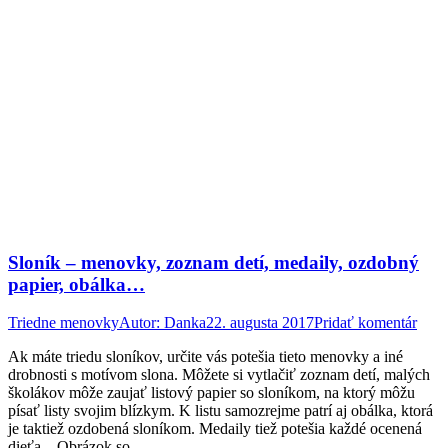
Sloník – menovky, zoznam detí, medaily, ozdobný
papier, obálka…
Triedne menovky
Autor:
Danka
22. augusta 2017
Pridať komentár
Ak máte triedu sloníkov, určite vás potešia tieto menovky a iné
drobnosti s motívom slona. Môžete si vytlačiť zoznam detí, malých
školákov môže zaujať listový papier so sloníkom, na ktorý môžu
písať listy svojim blízkym. K listu samozrejme patrí aj obálka, ktorá
je taktiež ozdobená sloníkom. Medaily tiež potešia každé ocenená
dieťa. Obrázok so…