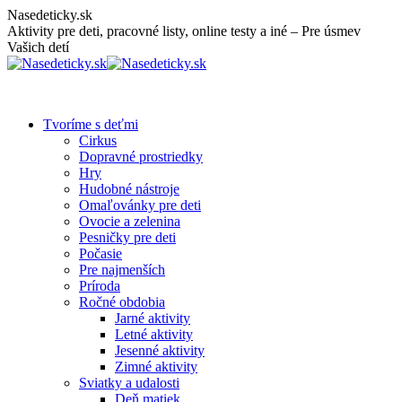
Skip
Nasedeticky.sk
to
Aktivity pre deti, pracovné listy, online testy a iné – Pre úsmev
content
Vašich detí
Tvoríme s deťmi
Cirkus
Dopravné prostriedky
Hry
Hudobné nástroje
Omaľovánky pre deti
Ovocie a zelenina
Pesničky pre deti
Počasie
Pre najmenších
Príroda
Ročné obdobia
Jarné aktivity
Letné aktivity
Jesenné aktivity
Zimné aktivity
Sviatky a udalosti
Deň matiek