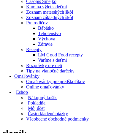
Časopis Smejko
Kam na výlet s deťmi
Zoznam materských škôl
Zoznam základných škôl
Pre rodičov
Bábätko
Tehotenstvo
Výchova
Zdravie
Recepty
LM Good Food recepty
Varíme s deťmi
Rozprávky pre deti
Tipy na vianočné darčeky
Omaľovánky
Omaľovánky pre predškolákov
Online omaľovánky
Eshop
Nákupný košík
Pokladňa
Môj účet
Často kladené otázky
Všeobecné obchodné podmienky