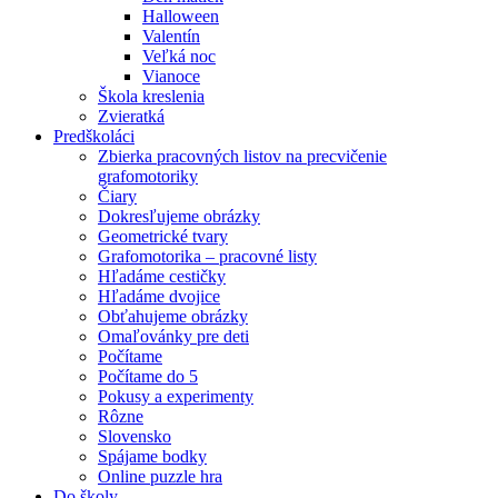
Halloween
Valentín
Veľká noc
Vianoce
Škola kreslenia
Zvieratká
Predškoláci
Zbierka pracovných listov na precvičenie
grafomotoriky
Čiary
Dokresľujeme obrázky
Geometrické tvary
Grafomotorika – pracovné listy
Hľadáme cestičky
Hľadáme dvojice
Obťahujeme obrázky
Omaľovánky pre deti
Počítame
Počítame do 5
Pokusy a experimenty
Rôzne
Slovensko
Spájame bodky
Online puzzle hra
Do školy