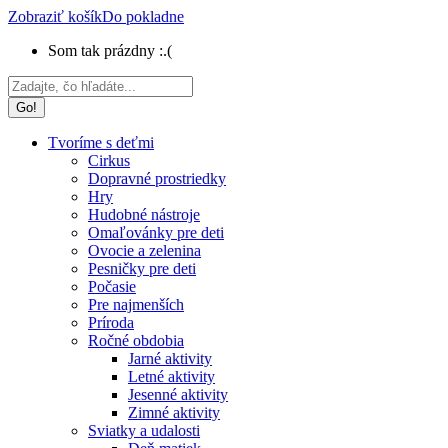
Zobraziť košík
Do pokladne
Som tak prázdny :.(
Search:
Tvoríme s deťmi
Cirkus
Dopravné prostriedky
Hry
Hudobné nástroje
Omaľovánky pre deti
Ovocie a zelenina
Pesničky pre deti
Počasie
Pre najmenších
Príroda
Ročné obdobia
Jarné aktivity
Letné aktivity
Jesenné aktivity
Zimné aktivity
Sviatky a udalosti