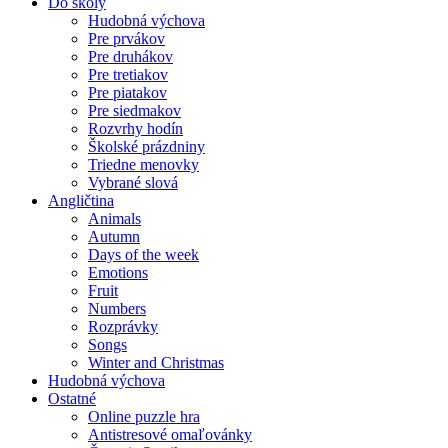
Do školy
Hudobná výchova
Pre prvákov
Pre druhákov
Pre tretiakov
Pre piatakov
Pre siedmakov
Rozvrhy hodín
Školské prázdniny
Triedne menovky
Vybrané slová
Angličtina
Animals
Autumn
Days of the week
Emotions
Fruit
Numbers
Rozprávky
Songs
Winter and Christmas
Hudobná výchova
Ostatné
Online puzzle hra
Antistresové omaľovánky