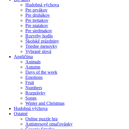
Hudobná výchova
Pre prvákov
Pre druhákov
Pre tretiakov
Pre piatakov
Pre siedmakov
Rozvrhy hodín
Školské prázdniny
Triedne menovky
Vybrané slová
Angličtina
Animals
Autumn
Days of the week
Emotions
Fruit
Numbers
Rozprávky
Songs
Winter and Christmas
Hudobná výchova
Ostatné
Online puzzle hra
Antistresové omaľovánky