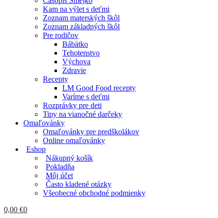
Časopis Smejko
Kam na výlet s deťmi
Zoznam materských škôl
Zoznam základných škôl
Pre rodičov
Bábätko
Tehotenstvo
Výchova
Zdravie
Recepty
LM Good Food recepty
Varíme s deťmi
Rozprávky pre deti
Tipy na vianočné darčeky
Omaľovánky
Omaľovánky pre predškolákov
Online omaľovánky
Eshop
Nákupný košík
Pokladňa
Môj účet
Často kladené otázky
Všeobecné obchodné podmienky
0,00
€
0