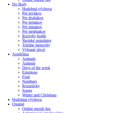
Do školy
Hudobná výchova
Pre prvákov
Pre druhákov
Pre tretiakov
Pre piatakov
Pre siedmakov
Rozvrhy hodín
Školské prázdniny
Triedne menovky
Vybrané slová
Angličtina
Animals
Autumn
Days of the week
Emotions
Fruit
Numbers
Rozprávky
Songs
Winter and Christmas
Hudobná výchova
Ostatné
Online puzzle hra