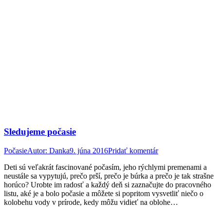
Sledujeme počasie
Počasie
Autor:
Danka
9. júna 2016
Pridať komentár
Deti sú veľakrát fascinované počasím, jeho rýchlymi premenami a
neustále sa vypytujú, prečo prší, prečo je búrka a prečo je tak strašne
horúco? Urobte im radosť a každý deň si zaznačujte do pracovného
listu, aké je a bolo počasie a môžete si popritom vysvetliť niečo o
kolobehu vody v prírode, kedy môžu vidieť na oblohe…