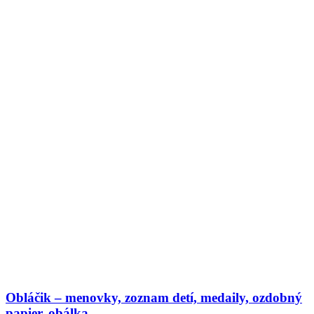
Obláčik – menovky, zoznam detí, medaily, ozdobný
papier, obálka…