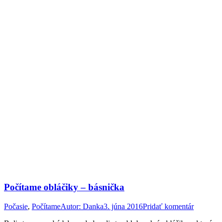
Počítame obláčiky – básnička
Počasie
,
Počítame
Autor:
Danka
3. júna 2016
Pridať komentár