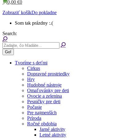
0,00
€
0
Zobraziť košík
Do pokladne
Som tak prázdny :.(
Search:
Tvoríme s deťmi
Cirkus
Dopravné prostriedky
Hry
Hudobné nástroje
Omaľovánky pre deti
Ovocie a zelenina
Pesničky pre deti
Počasie
Pre najmenších
Príroda
Ročné obdobia
Jarné aktivity
Letné aktivity