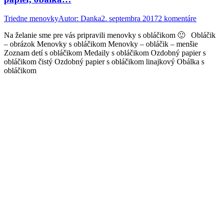
Triedne menovky
Autor:
Danka
2. septembra 2017
2 komentáre
Na želanie sme pre vás pripravili menovky s obláčikom 🙂 Obláčik
– obrázok Menovky s obláčikom Menovky – obláčik – menšie
Zoznam detí s obláčikom Medaily s obláčikom Ozdobný papier s
obláčikom čistý Ozdobný papier s obláčikom linajkový Obálka s
obláčikom