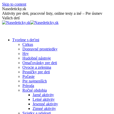
Skip to content
Nasedeticky.sk
Aktivity pre deti, pracovné listy, online testy a iné – Pre úsmev
Vašich detí
Tvoríme s deťmi
Cirkus
Dopravné prostriedky
Hry
Hudobné nástroje
Omaľovánky pre deti
Ovocie a zelenina
Pesničky pre deti
Počasie
Pre najmenších
Príroda
Ročné obdobia
Jarné aktivity
Letné aktivity
Jesenné aktivity
Zimné aktivity
Sviatky a udalosti