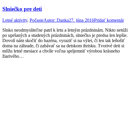
Slniečko pre deti
Letné aktivity
,
Počasie
Autor:
Danka
27. júna 2016
Pridať komentár
Slnko neodmysliteľne patrí k letu a letným prázdninám. Nikto netúži
po upršaných a studených prázdninách, slniečko je predsa len lepšie.
Dovolí nám skočiť do bazéna, vyraziť si na výlet, či len tak leňošiť
doma na záhrade, či zabávať sa na detskom ihrisku. Tvorivé deti si
môžu letné mesiace a chvíle voľna spríjemniť výrobou krásneho
žiarivého…