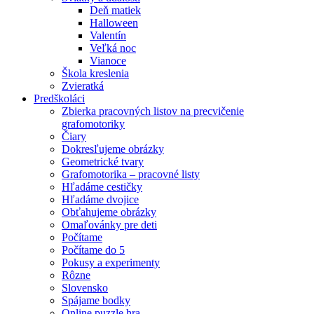
Deň matiek
Halloween
Valentín
Veľká noc
Vianoce
Škola kreslenia
Zvieratká
Predškoláci
Zbierka pracovných listov na precvičenie
grafomotoriky
Čiary
Dokresľujeme obrázky
Geometrické tvary
Grafomotorika – pracovné listy
Hľadáme cestičky
Hľadáme dvojice
Obťahujeme obrázky
Omaľovánky pre deti
Počítame
Počítame do 5
Pokusy a experimenty
Rôzne
Slovensko
Spájame bodky
Online puzzle hra