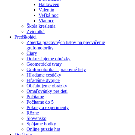
Halloween
Valentín
Veľká noc
Vianoce
Škola kreslenia
Zvieratká
Predškoláci
Zbierka pracovných listov na precvičenie
grafomotoriky
Čiary
Dokresľujeme obrázky
Geometrické tvary
Grafomotorika – pracovné listy
Hľadáme cestičky
Hľadáme dvojice
Obťahujeme obrázky
Omaľovánky pre deti
Počítame
Počítame do 5
Pokusy a experimenty
Rôzne
Slovensko
Spájame bodky
Online puzzle hra
Do školy