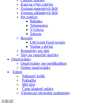
Časopis Smejko
Kam na výlet s deťmi
Zoznam materských škôl
Zoznam základných škôl
Pre rodičov
Bábätko
Tehotenstvo
Výchova
Zdravie
Recepty
LM Good Food recepty
Varíme s deťmi
Rozprávky pre deti
Tipy na vianočné darčeky
Omaľovánky
Omaľovánky pre predškolákov
Online omaľovánky
Eshop
Nákupný košík
Pokladňa
Môj účet
Často kladené otázky
Všeobecné obchodné podmienky
0,00
€
0