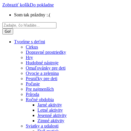
Zobraziť košík
Do pokladne
Som tak prázdny :.(
Search:
Tvoríme s deťmi
Cirkus
Dopravné prostriedky
Hry
Hudobné nástroje
Omaľovánky pre deti
Ovocie a zelenina
Pesničky pre deti
Počasie
Pre najmenších
Príroda
Ročné obdobia
Jarné aktivity
Letné aktivity
Jesenné aktivity
Zimné aktivity
Sviatky a udalosti