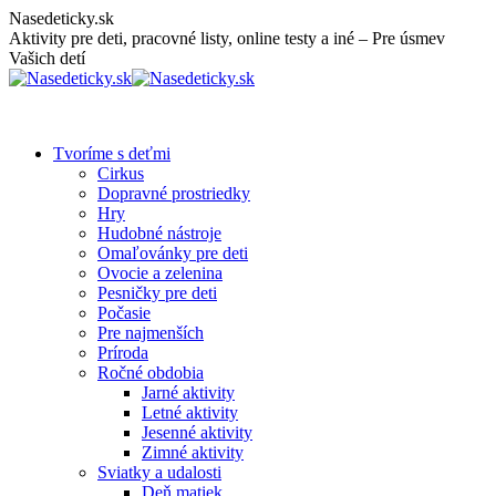
Skip
Nasedeticky.sk
to
Aktivity pre deti, pracovné listy, online testy a iné – Pre úsmev
content
Vašich detí
Tvoríme s deťmi
Cirkus
Dopravné prostriedky
Hry
Hudobné nástroje
Omaľovánky pre deti
Ovocie a zelenina
Pesničky pre deti
Počasie
Pre najmenších
Príroda
Ročné obdobia
Jarné aktivity
Letné aktivity
Jesenné aktivity
Zimné aktivity
Sviatky a udalosti
Deň matiek