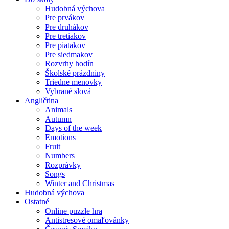
Hudobná výchova
Pre prvákov
Pre druhákov
Pre tretiakov
Pre piatakov
Pre siedmakov
Rozvrhy hodín
Školské prázdniny
Triedne menovky
Vybrané slová
Angličtina
Animals
Autumn
Days of the week
Emotions
Fruit
Numbers
Rozprávky
Songs
Winter and Christmas
Hudobná výchova
Ostatné
Online puzzle hra
Antistresové omaľovánky