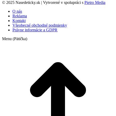
© 2025 Nasedeticky.sk | Vytvorené v spolupráci s
Pietro Media
O nás
Reklama
Kontakt
Všeobecné obchodné podmienky
Právne informácie a GDPR
Menu (Pätička)
t
T