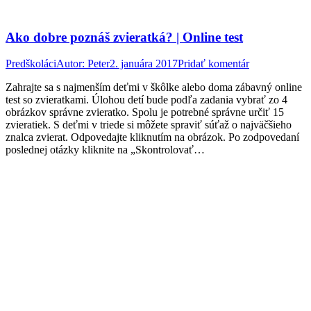
Ako dobre poznáš zvieratká? | Online test
Predškoláci
Autor:
Peter
2. januára 2017
Pridať komentár
Zahrajte sa s najmenším deťmi v škôlke alebo doma zábavný online
test so zvieratkami. Úlohou detí bude podľa zadania vybrať zo 4
obrázkov správne zvieratko. Spolu je potrebné správne určiť 15
zvieratiek. S deťmi v triede si môžete spraviť súťaž o najväčšieho
znalca zvierat. Odpovedajte kliknutím na obrázok. Po zodpovedaní
poslednej otázky kliknite na „Skontrolovať…