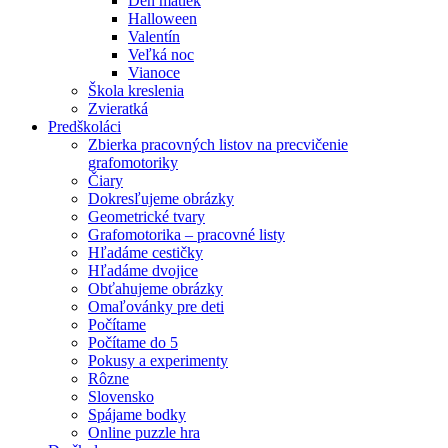
Deň matiek
Halloween
Valentín
Veľká noc
Vianoce
Škola kreslenia
Zvieratká
Predškoláci
Zbierka pracovných listov na precvičenie
grafomotoriky
Čiary
Dokresľujeme obrázky
Geometrické tvary
Grafomotorika – pracovné listy
Hľadáme cestičky
Hľadáme dvojice
Obťahujeme obrázky
Omaľovánky pre deti
Počítame
Počítame do 5
Pokusy a experimenty
Rôzne
Slovensko
Spájame bodky
Online puzzle hra