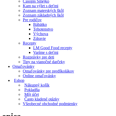
Časopis Smejko
Kam na výlet s deťmi
Zoznam materských škôl
Zoznam základných škôl
Pre rodičov
Bábätko
Tehotenstvo
Výchova
Zdravie
Recepty
LM Good Food recepty
Varíme s deťmi
Rozprávky pre deti
Tipy na vianočné darčeky
Omaľovánky
Omaľovánky pre predškolákov
Online omaľovánky
Eshop
Nákupný košík
Pokladňa
Môj účet
Často kladené otázky
Všeobecné obchodné podmienky