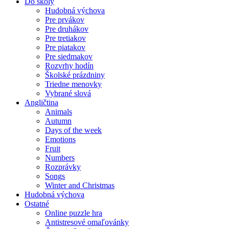
Do školy
Hudobná výchova
Pre prvákov
Pre druhákov
Pre tretiakov
Pre piatakov
Pre siedmakov
Rozvrhy hodín
Školské prázdniny
Triedne menovky
Vybrané slová
Angličtina
Animals
Autumn
Days of the week
Emotions
Fruit
Numbers
Rozprávky
Songs
Winter and Christmas
Hudobná výchova
Ostatné
Online puzzle hra
Antistresové omaľovánky