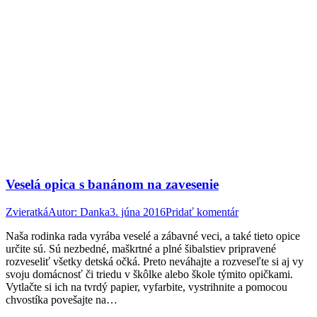
Veselá opica s banánom na zavesenie
Zvieratká
Autor:
Danka
3. júna 2016
Pridať komentár
Naša rodinka rada vyrába veselé a zábavné veci, a také tieto opice
určite sú. Sú nezbedné, maškrtné a plné šibalstiev pripravené
rozveseliť všetky detská očká. Preto neváhajte a rozveseľte si aj vy
svoju domácnosť či triedu v škôlke alebo škole týmito opičkami.
Vytlačte si ich na tvrdý papier, vyfarbite, vystrihnite a pomocou
chvostíka povešajte na…