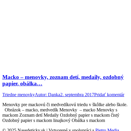
Macko – menovky, zoznam detí, medaily, ozdobný
papier, obálka…
Triedne menovky
Autor:
Danka
2. septembra 2017
Pridať komentár
Menovky pre mackovú či medvedíkovú triedu v škôlke alebo škole.
Obrázok – macko, medvedík Menovky – macko Menovky s
mackom Zoznam detí Medaily Ozdobný papier s mackom čistý
Ozdobný papier s mackom linajkový Obálka s mackom
© 2025 Nasedeticky.sk | Vytvorené v spolupráci s
Pietro Media