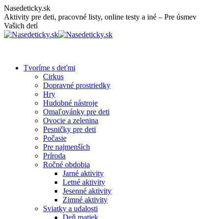
Skip
Nasedeticky.sk
to
Aktivity pre deti, pracovné listy, online testy a iné – Pre úsmev
content
Vašich detí
Tvoríme s deťmi
Cirkus
Dopravné prostriedky
Hry
Hudobné nástroje
Omaľovánky pre deti
Ovocie a zelenina
Pesničky pre deti
Počasie
Pre najmenších
Príroda
Ročné obdobia
Jarné aktivity
Letné aktivity
Jesenné aktivity
Zimné aktivity
Sviatky a udalosti
Deň matiek