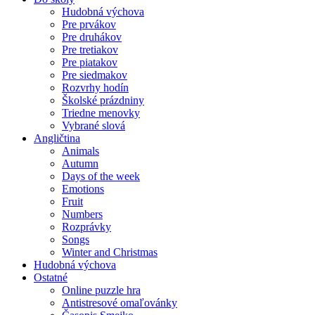
Hudobná výchova
Pre prvákov
Pre druhákov
Pre tretiakov
Pre piatakov
Pre siedmakov
Rozvrhy hodín
Školské prázdniny
Triedne menovky
Vybrané slová
Angličtina
Animals
Autumn
Days of the week
Emotions
Fruit
Numbers
Rozprávky
Songs
Winter and Christmas
Hudobná výchova
Ostatné
Online puzzle hra
Antistresové omaľovánky