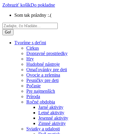
Zobraziť košík
Do pokladne
Som tak prázdny :.(
Search:
Tvoríme s deťmi
Cirkus
Dopravné prostriedky
Hry
Hudobné nástroje
Omaľovánky pre deti
Ovocie a zelenina
Pesničky pre deti
Počasie
Pre najmenších
Príroda
Ročné obdobia
Jarné aktivity
Letné aktivity
Jesenné aktivity
Zimné aktivity
Sviatky a udalosti