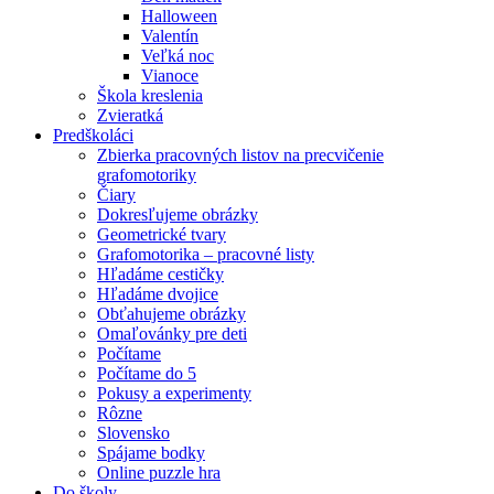
Halloween
Valentín
Veľká noc
Vianoce
Škola kreslenia
Zvieratká
Predškoláci
Zbierka pracovných listov na precvičenie
grafomotoriky
Čiary
Dokresľujeme obrázky
Geometrické tvary
Grafomotorika – pracovné listy
Hľadáme cestičky
Hľadáme dvojice
Obťahujeme obrázky
Omaľovánky pre deti
Počítame
Počítame do 5
Pokusy a experimenty
Rôzne
Slovensko
Spájame bodky
Online puzzle hra
Do školy