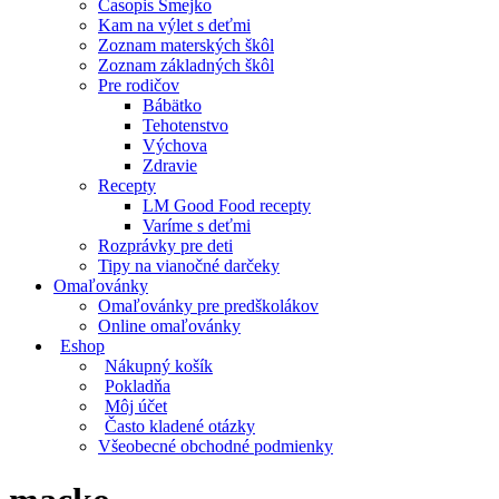
Časopis Smejko
Kam na výlet s deťmi
Zoznam materských škôl
Zoznam základných škôl
Pre rodičov
Bábätko
Tehotenstvo
Výchova
Zdravie
Recepty
LM Good Food recepty
Varíme s deťmi
Rozprávky pre deti
Tipy na vianočné darčeky
Omaľovánky
Omaľovánky pre predškolákov
Online omaľovánky
Eshop
Nákupný košík
Pokladňa
Môj účet
Často kladené otázky
Všeobecné obchodné podmienky