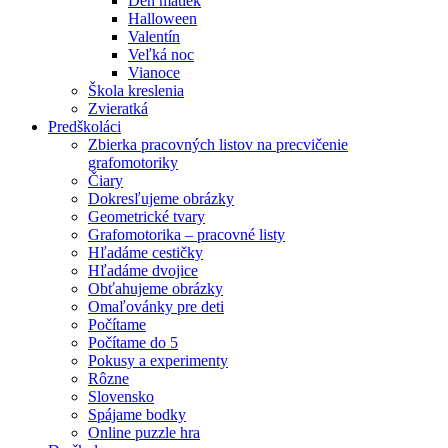
Deň matiek
Halloween
Valentín
Veľká noc
Vianoce
Škola kreslenia
Zvieratká
Predškoláci
Zbierka pracovných listov na precvičenie
grafomotoriky
Čiary
Dokresľujeme obrázky
Geometrické tvary
Grafomotorika – pracovné listy
Hľadáme cestičky
Hľadáme dvojice
Obťahujeme obrázky
Omaľovánky pre deti
Počítame
Počítame do 5
Pokusy a experimenty
Rôzne
Slovensko
Spájame bodky
Online puzzle hra