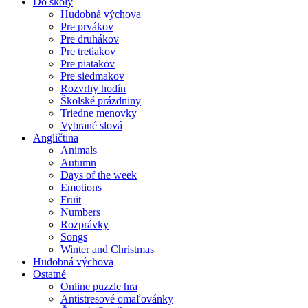
Do školy
Hudobná výchova
Pre prvákov
Pre druhákov
Pre tretiakov
Pre piatakov
Pre siedmakov
Rozvrhy hodín
Školské prázdniny
Triedne menovky
Vybrané slová
Angličtina
Animals
Autumn
Days of the week
Emotions
Fruit
Numbers
Rozprávky
Songs
Winter and Christmas
Hudobná výchova
Ostatné
Online puzzle hra
Antistresové omaľovánky