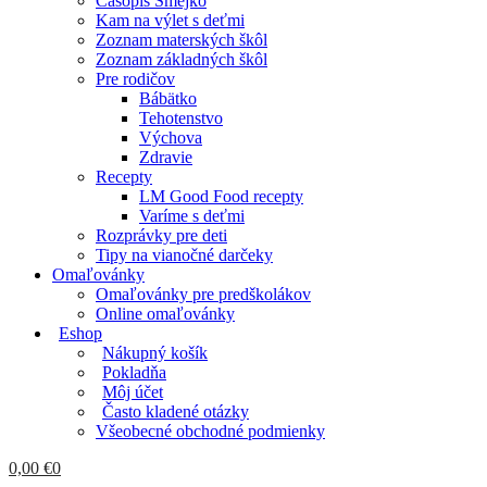
Časopis Smejko
Kam na výlet s deťmi
Zoznam materských škôl
Zoznam základných škôl
Pre rodičov
Bábätko
Tehotenstvo
Výchova
Zdravie
Recepty
LM Good Food recepty
Varíme s deťmi
Rozprávky pre deti
Tipy na vianočné darčeky
Omaľovánky
Omaľovánky pre predškolákov
Online omaľovánky
Eshop
Nákupný košík
Pokladňa
Môj účet
Často kladené otázky
Všeobecné obchodné podmienky
0,00
€
0