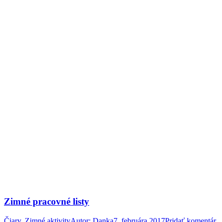
Zimné pracovné listy
Čiary
,
Zimné aktivity
Autor:
Danka
7. februára 2017
Pridať komentár