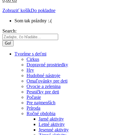
0,00
€
0
Zobraziť košík
Do pokladne
Som tak prázdny :.(
Search:
Tvoríme s deťmi
Cirkus
Dopravné prostriedky
Hry
Hudobné nástroje
Omaľovánky pre deti
Ovocie a zelenina
Pesničky pre deti
Počasie
Pre najmenších
Príroda
Ročné obdobia
Jarné aktivity
Letné aktivity
Jesenné aktivity