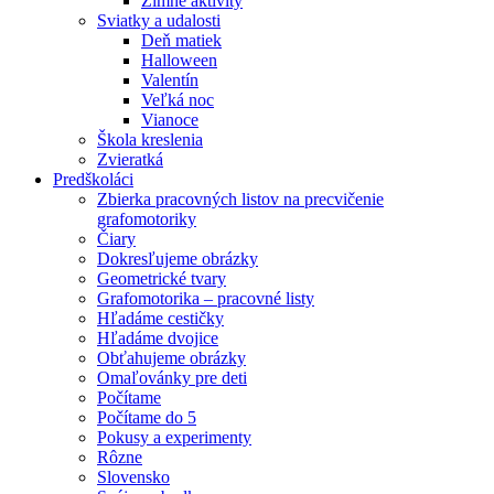
Zimné aktivity
Sviatky a udalosti
Deň matiek
Halloween
Valentín
Veľká noc
Vianoce
Škola kreslenia
Zvieratká
Predškoláci
Zbierka pracovných listov na precvičenie
grafomotoriky
Čiary
Dokresľujeme obrázky
Geometrické tvary
Grafomotorika – pracovné listy
Hľadáme cestičky
Hľadáme dvojice
Obťahujeme obrázky
Omaľovánky pre deti
Počítame
Počítame do 5
Pokusy a experimenty
Rôzne
Slovensko