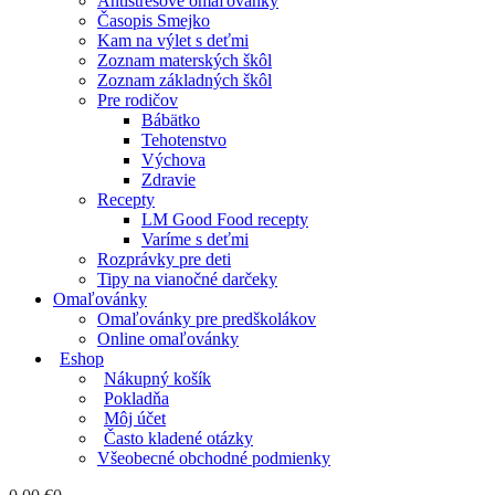
Antistresové omaľovánky
Časopis Smejko
Kam na výlet s deťmi
Zoznam materských škôl
Zoznam základných škôl
Pre rodičov
Bábätko
Tehotenstvo
Výchova
Zdravie
Recepty
LM Good Food recepty
Varíme s deťmi
Rozprávky pre deti
Tipy na vianočné darčeky
Omaľovánky
Omaľovánky pre predškolákov
Online omaľovánky
Eshop
Nákupný košík
Pokladňa
Môj účet
Často kladené otázky
Všeobecné obchodné podmienky