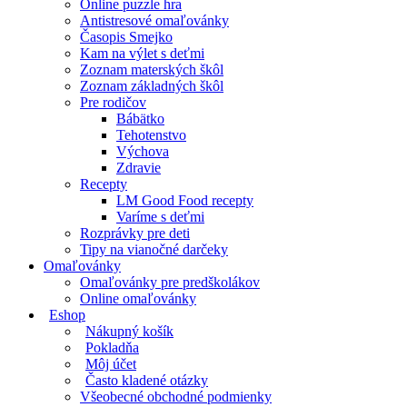
Online puzzle hra
Antistresové omaľovánky
Časopis Smejko
Kam na výlet s deťmi
Zoznam materských škôl
Zoznam základných škôl
Pre rodičov
Bábätko
Tehotenstvo
Výchova
Zdravie
Recepty
LM Good Food recepty
Varíme s deťmi
Rozprávky pre deti
Tipy na vianočné darčeky
Omaľovánky
Omaľovánky pre predškolákov
Online omaľovánky
Eshop
Nákupný košík
Pokladňa
Môj účet
Často kladené otázky
Všeobecné obchodné podmienky