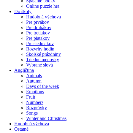
Spájame bodky
Online puzzle hra
Do školy
Hudobná výchova
Pre prvákov
Pre druhákov
Pre tretiakov
Pre piatakov
Pre siedmakov
Rozvrhy hodín
Školské prázdniny
Triedne menovky
Vybrané slová
Angličtina
Animals
Autumn
Days of the week
Emotions
Fruit
Numbers
Rozprávky
Songs
Winter and Christmas
Hudobná výchova
Ostatné