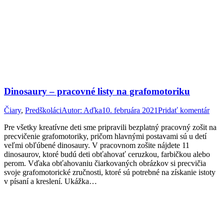
Dinosaury – pracovné listy na grafomotoriku
Čiary
,
Predškoláci
Autor:
Aďka
10. februára 2021
Pridať komentár
Pre všetky kreatívne deti sme pripravili bezplatný pracovný zošit na
precvičenie grafomotoriky, pričom hlavnými postavami sú u detí
veľmi obľúbené dinosaury. V pracovnom zošite nájdete 11
dinosaurov, ktoré budú deti obťahovať ceruzkou, farbičkou alebo
perom. Vďaka obťahovaniu čiarkovaných obrázkov si precvičia
svoje grafomotorické zručnosti, ktoré sú potrebné na získanie istoty
v písaní a kreslení. Ukážka…