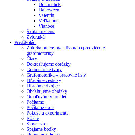
Deň matiek
Halloween
Valentín
Veľká noc
Vianoce
Škola kreslenia
Zvieratká
Predškoláci
Zbierka pracovných listov na precvičenie
grafomotoriky
Čiary
Dokresľujeme obrázky
Geometrické tvary
Grafomotorika – pracovné listy
Hľadáme cestičky
Hľadáme dvojice
Obťahujeme obrázky
Omaľovánky pre deti
Počítame
Počítame do 5
Pokusy a experimenty
Rôzne
Slovensko
Spájame bodky
Online puzzle hra