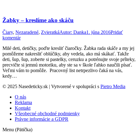
Žabky – kreslíme ako skáču
Čiary
,
Nezaradené
,
Zvieratká
Autor:
Danka
1. júna 2016
Pridať
komentár
Milé deti, detičky, poďte kresliť čiaročky. Žabka rada skáče a my jej
pomôžeme nakresliť oblúčiky, aby vedela, ako má skákať. Takže
deti, šup, šup, zoberte si pastelky, ceruzku a potrénujte svoje pršteky,
precvičte si jemnú motoriku, aby ste sa v škole ľahko naučili písať.
Veľmi vám to pomôže. Pracovný list netrpezlivo čaká na vás,
kedy…
© 2025 Nasedeticky.sk | Vytvorené v spolupráci s
Pietro Media
O nás
Reklama
Kontakt
Všeobecné obchodné podmienky
Právne informácie a GDPR
Menu (Pätička)