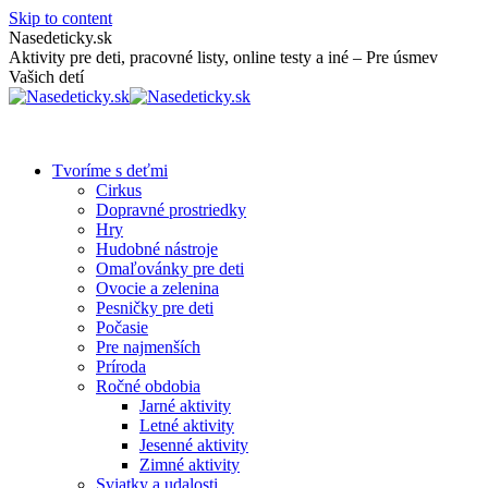
Skip to content
Nasedeticky.sk
Aktivity pre deti, pracovné listy, online testy a iné – Pre úsmev
Vašich detí
Tvoríme s deťmi
Cirkus
Dopravné prostriedky
Hry
Hudobné nástroje
Omaľovánky pre deti
Ovocie a zelenina
Pesničky pre deti
Počasie
Pre najmenších
Príroda
Ročné obdobia
Jarné aktivity
Letné aktivity
Jesenné aktivity
Zimné aktivity
Sviatky a udalosti