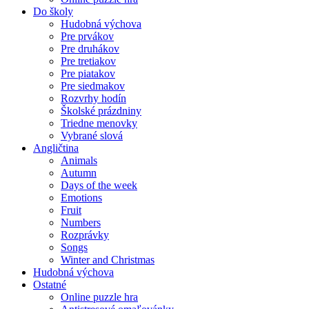
Do školy
Hudobná výchova
Pre prvákov
Pre druhákov
Pre tretiakov
Pre piatakov
Pre siedmakov
Rozvrhy hodín
Školské prázdniny
Triedne menovky
Vybrané slová
Angličtina
Animals
Autumn
Days of the week
Emotions
Fruit
Numbers
Rozprávky
Songs
Winter and Christmas
Hudobná výchova
Ostatné
Online puzzle hra