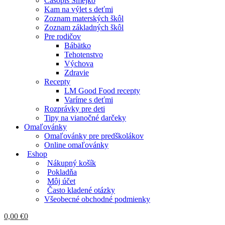
Časopis Smejko
Kam na výlet s deťmi
Zoznam materských škôl
Zoznam základných škôl
Pre rodičov
Bábätko
Tehotenstvo
Výchova
Zdravie
Recepty
LM Good Food recepty
Varíme s deťmi
Rozprávky pre deti
Tipy na vianočné darčeky
Omaľovánky
Omaľovánky pre predškolákov
Online omaľovánky
Eshop
Nákupný košík
Pokladňa
Môj účet
Často kladené otázky
Všeobecné obchodné podmienky
0,00
€
0