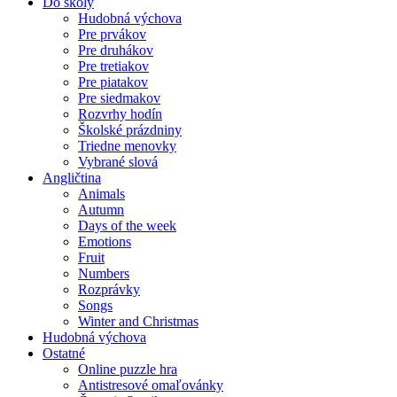
Do školy
Hudobná výchova
Pre prvákov
Pre druhákov
Pre tretiakov
Pre piatakov
Pre siedmakov
Rozvrhy hodín
Školské prázdniny
Triedne menovky
Vybrané slová
Angličtina
Animals
Autumn
Days of the week
Emotions
Fruit
Numbers
Rozprávky
Songs
Winter and Christmas
Hudobná výchova
Ostatné
Online puzzle hra
Antistresové omaľovánky