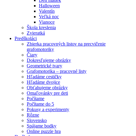
Deň matiek
Halloween
Valentín
Veľká noc
Vianoce
Škola kreslenia
Zvieratká
Predškoláci
Zbierka pracovných listov na precvičenie
grafomotoriky
Čiary
Dokresľujeme obrázky
Geometrické tvary
Grafomotorika – pracovné listy
Hľadáme cestičky
Hľadáme dvojice
Obťahujeme obrázky
Omaľovánky pre deti
Počítame
Počítame do 5
Pokusy a experimenty
Rôzne
Slovensko
Spájame bodky
Online puzzle hra