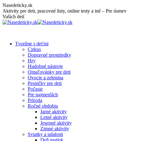
Skip
Nasedeticky.sk
to
Aktivity pre deti, pracovné listy, online testy a iné – Pre úsmev
content
Vašich detí
Tvoríme s deťmi
Cirkus
Dopravné prostriedky
Hry
Hudobné nástroje
Omaľovánky pre deti
Ovocie a zelenina
Pesničky pre deti
Počasie
Pre najmenších
Príroda
Ročné obdobia
Jarné aktivity
Letné aktivity
Jesenné aktivity
Zimné aktivity
Sviatky a udalosti
Deň matiek