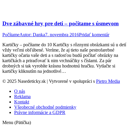
Dve zábavné hry pre deti – počítame s úsmevom
Počítame
Autor:
Danka
7. novembra 2016
Pridať komentár
Kartičky – počítame do 10 Kartičky s rôznymi obrázkami sú u detí
vždy veľmi obľúbené. Veríme, že aj tieto naše pestrofarebné
kartičky očaria vaše deti a s radosťou budú počítať obrázky na
kartičkách a priraďovať k nim vrchnáčiky s číslami. Za pár
drobných si tak vyrobíte krásnu hodnotnú hračku. Vytlačte si
kartičky kliknutím na jednotlivé…
© 2025 Nasedeticky.sk | Vytvorené v spolupráci s
Pietro Media
O nás
Reklama
Kontakt
Všeobecné obchodné podmienky
Právne informácie a GDPR
Menu (Pätička)