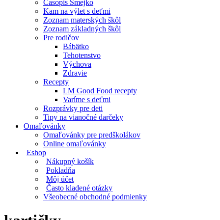
Časopis Smejko
Kam na výlet s deťmi
Zoznam materských škôl
Zoznam základných škôl
Pre rodičov
Bábätko
Tehotenstvo
Výchova
Zdravie
Recepty
LM Good Food recepty
Varíme s deťmi
Rozprávky pre deti
Tipy na vianočné darčeky
Omaľovánky
Omaľovánky pre predškolákov
Online omaľovánky
Eshop
Nákupný košík
Pokladňa
Môj účet
Často kladené otázky
Všeobecné obchodné podmienky