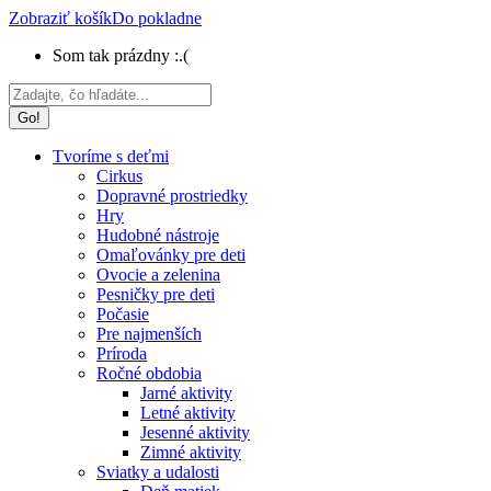
Zobraziť košík
Do pokladne
Som tak prázdny :.(
Search:
Tvoríme s deťmi
Cirkus
Dopravné prostriedky
Hry
Hudobné nástroje
Omaľovánky pre deti
Ovocie a zelenina
Pesničky pre deti
Počasie
Pre najmenších
Príroda
Ročné obdobia
Jarné aktivity
Letné aktivity
Jesenné aktivity
Zimné aktivity
Sviatky a udalosti