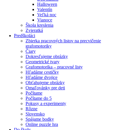
Halloween
Valentín
Veľká noc
Vianoce
Škola kreslenia
Zvieratká
Predškoláci
Zbierka pracovných listov na precvičenie
grafomotoriky
Čiary
Dokresľujeme obrázky
Geometrické tvary
Grafomotorika – pracovné listy
Hľadáme cestičky
Hľadáme dvojice
Obťahujeme obrázky
Omaľovánky pre deti
Počítame
Počítame do 5
Pokusy a experimenty
Rôzne
Slovensko
Spájame bodky
Online puzzle hra
Do školy