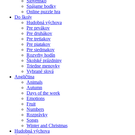
Slovensko
Spájame bodky
Online puzzle hra
Do školy
Hudobná výchova
Pre prvákov
Pre druhákov
Pre tretiakov
Pre piatakov
Pre siedmakov
Rozvrhy hodín
Školské prázdniny
Triedne menovky
Vybrané slová
Angličtina
Animals
Autumn
Days of the week
Emotions
Fruit
Numbers
Rozprávky
Songs
Winter and Christmas
Hudobná výchova