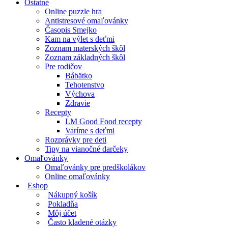
Ostatné
Online puzzle hra
Antistresové omaľovánky
Časopis Smejko
Kam na výlet s deťmi
Zoznam materských škôl
Zoznam základných škôl
Pre rodičov
Bábätko
Tehotenstvo
Výchova
Zdravie
Recepty
LM Good Food recepty
Varíme s deťmi
Rozprávky pre deti
Tipy na vianočné darčeky
Omaľovánky
Omaľovánky pre predškolákov
Online omaľovánky
Eshop
Nákupný košík
Pokladňa
Môj účet
Často kladené otázky