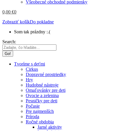
Všeobecné obchodné podmienky
0,00
€
0
Zobraziť košík
Do pokladne
Som tak prázdny :.(
Search:
Tvoríme s deťmi
Cirkus
Dopravné prostriedky
Hry
Hudobné nástroje
Omaľovánky pre deti
Ovocie a zelenina
Pesničky pre deti
Počasie
Pre najmenších
Príroda
Ročné obdobia
Jarné aktivity