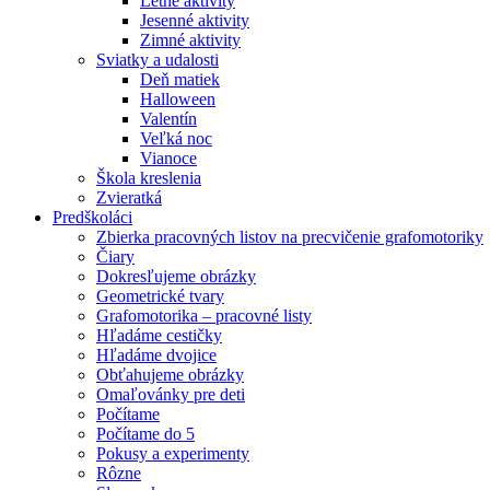
Letné aktivity
Jesenné aktivity
Zimné aktivity
Sviatky a udalosti
Deň matiek
Halloween
Valentín
Veľká noc
Vianoce
Škola kreslenia
Zvieratká
Predškoláci
Zbierka pracovných listov na precvičenie grafomotoriky
Čiary
Dokresľujeme obrázky
Geometrické tvary
Grafomotorika – pracovné listy
Hľadáme cestičky
Hľadáme dvojice
Obťahujeme obrázky
Omaľovánky pre deti
Počítame
Počítame do 5
Pokusy a experimenty
Rôzne