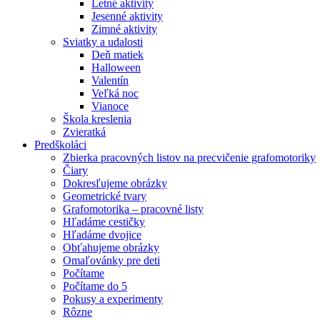
Letné aktivity
Jesenné aktivity
Zimné aktivity
Sviatky a udalosti
Deň matiek
Halloween
Valentín
Veľká noc
Vianoce
Škola kreslenia
Zvieratká
Predškoláci
Zbierka pracovných listov na precvičenie grafomotoriky
Čiary
Dokresľujeme obrázky
Geometrické tvary
Grafomotorika – pracovné listy
Hľadáme cestičky
Hľadáme dvojice
Obťahujeme obrázky
Omaľovánky pre deti
Počítame
Počítame do 5
Pokusy a experimenty
Rôzne