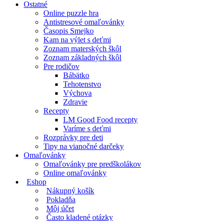
Ostatné
Online puzzle hra
Antistresové omaľovánky
Časopis Smejko
Kam na výlet s deťmi
Zoznam materských škôl
Zoznam základných škôl
Pre rodičov
Bábätko
Tehotenstvo
Výchova
Zdravie
Recepty
LM Good Food recepty
Varíme s deťmi
Rozprávky pre deti
Tipy na vianočné darčeky
Omaľovánky
Omaľovánky pre predškolákov
Online omaľovánky
Eshop
Nákupný košík
Pokladňa
Môj účet
Často kladené otázky