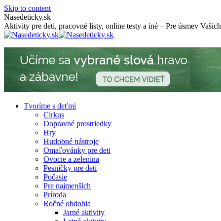
Skip to content
Nasedeticky.sk
Aktivity pre deti, pracovné listy, online testy a iné – Pre úsmev Vašich
Tvoríme s deťmi
Cirkus
Dopravné prostriedky
Hry
Hudobné nástroje
Omaľovánky pre deti
Ovocie a zelenina
Pesničky pre deti
Počasie
Pre najmenších
Príroda
Ročné obdobia
Jarné aktivity