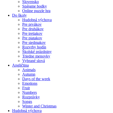
Slovensko
Spájame bodky
Online puzzle hra
Do školy
Hudobná výchova
Pre prvákov
Pre druhákov
Pre tretiakov
Pre piatakov
Pre siedmakov
Rozvrhy hodín
Školské prázdniny
Triedne menovky
Vybrané slová
Angličtina
Animals
Autumn
Days of the week
Emotions
Fruit
Numbers
Rozprávky
Songs
Winter and Christmas
Hudobná výchova