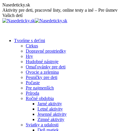
Skip
Nasedeticky.sk
to
Aktivity pre deti, pracovné listy, online testy a iné – Pre úsmev
content
Vašich detí
Tvoríme s deťmi
Cirkus
Dopravné prostriedky
Hry
Hudobné nástroje
Omaľovánky pre deti
Ovocie a zelenina
Pesničky pre deti
Počasie
Pre najmenších
Príroda
Ročné obdobia
Jarné aktivity
Letné aktivity
Jesenné aktivity
Zimné aktivity
Sviatky a udalosti
Deň matiek