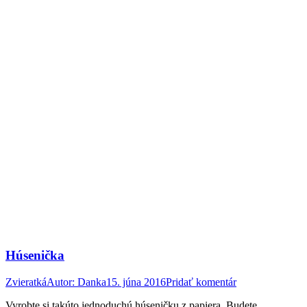
Húsenička
Zvieratká
Autor:
Danka
15. júna 2016
Pridať komentár
Vyrobte si takúto jednoduchú húseničku z papiera. Budete