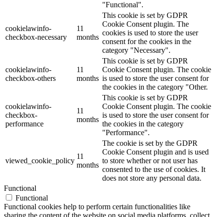
"Functional".
This cookie is set by GDPR
Cookie Consent plugin. The
cookielawinfo-
11
cookies is used to store the user
checkbox-necessary
months
consent for the cookies in the
category "Necessary".
This cookie is set by GDPR
cookielawinfo-
11
Cookie Consent plugin. The cookie
checkbox-others
months
is used to store the user consent for
the cookies in the category "Other.
This cookie is set by GDPR
cookielawinfo-
Cookie Consent plugin. The cookie
11
checkbox-
is used to store the user consent for
months
performance
the cookies in the category
"Performance".
The cookie is set by the GDPR
Cookie Consent plugin and is used
11
viewed_cookie_policy
to store whether or not user has
months
consented to the use of cookies. It
does not store any personal data.
Functional
Functional
Functional cookies help to perform certain functionalities like
sharing the content of the website on social media platforms, collect