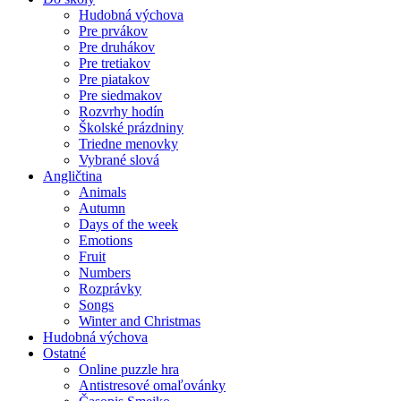
Hudobná výchova
Pre prvákov
Pre druhákov
Pre tretiakov
Pre piatakov
Pre siedmakov
Rozvrhy hodín
Školské prázdniny
Triedne menovky
Vybrané slová
Angličtina
Animals
Autumn
Days of the week
Emotions
Fruit
Numbers
Rozprávky
Songs
Winter and Christmas
Hudobná výchova
Ostatné
Online puzzle hra
Antistresové omaľovánky