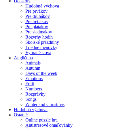
Do školy
Hudobná výchova
Pre prvákov
Pre druhákov
Pre tretiakov
Pre piatakov
Pre siedmakov
Rozvrhy hodín
Školské prázdniny
Triedne menovky
Vybrané slová
Angličtina
Animals
Autumn
Days of the week
Emotions
Fruit
Numbers
Rozprávky
Songs
Winter and Christmas
Hudobná výchova
Ostatné
Online puzzle hra
Antistresové omaľovánky