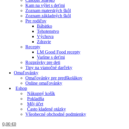
Časopis Smejko
Kam na výlet s deťmi
Zoznam materských škôl
Zoznam základných škôl
Pre rodičov
Bábätko
Tehotenstvo
Výchova
Zdravie
Recepty
LM Good Food recepty
Varíme s deťmi
Rozprávky pre deti
Tipy na vianočné darčeky
Omaľovánky
Omaľovánky pre predškolákov
Online omaľovánky
Eshop
Nákupný košík
Pokladňa
Môj účet
Často kladené otázky
Všeobecné obchodné podmienky
0,00
€
0