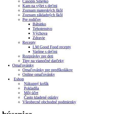
Časopis Smejko
Kam na výlet s deťmi
Zoznam materských škôl
Zoznam základných škôl
Pre rodičov
Bábätko
Tehotenstvo
Výchova
Zdravie
Recepty
LM Good Food recepty
Varíme s deťmi
Rozprávky pre deti
Tipy na vianočné darčeky
Omaľovánky
Omaľovánky pre predškolákov
Online omaľovánky
Eshop
Nákupný košík
Pokladňa
Môj účet
Často kladené otázky
Všeobecné obchodné podmienky