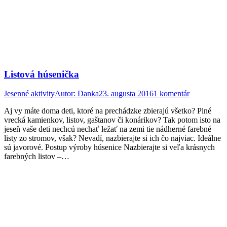
Listová húsenička
Jesenné aktivity
Autor:
Danka
23. augusta 2016
1 komentár
Aj vy máte doma deti, ktoré na prechádzke zbierajú všetko? Plné
vrecká kamienkov, listov, gaštanov či konárikov? Tak potom isto na
jeseň vaše deti nechcú nechať ležať na zemi tie nádherné farebné
listy zo stromov, však? Nevadí, nazbierajte si ich čo najviac. Ideálne
sú javorové. Postup výroby húsenice Nazbierajte si veľa krásnych
farebných listov –…