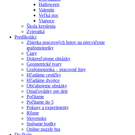
Halloween
Valentín
Veľká noc
Vianoce
Škola kreslenia
Zvieratká
Predškoláci
Zbierka pracovných listov na precvičenie
grafomotoriky
Čiary
Dokresľujeme obrázky
Geometrické tvary
Grafomotorika – pracovné listy
Hľadáme cestičky
Hľadáme dvojice
Obťahujeme obrázky
Omaľovánky pre deti
Počítame
Počítame do 5
Pokusy a experimenty
Rôzne
Slovensko
Spájame bodky
Online puzzle hra
Do školy