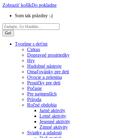
Zobraziť košík
Do pokladne
Som tak prázdny :.(
Search:
Tvoríme s deťmi
Cirkus
Dopravné prostriedky
Hry
Hudobné nástroje
Omaľovánky pre deti
Ovocie a zelenina
Pesničky pre deti
Počasie
Pre najmenších
Príroda
Ročné obdobia
Jarné aktivity
Letné aktivity
Jesenné aktivity
Zimné aktivity
Sviatky a udalosti