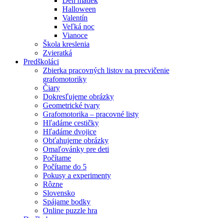
Deň matiek
Halloween
Valentín
Veľká noc
Vianoce
Škola kreslenia
Zvieratká
Predškoláci
Zbierka pracovných listov na precvičenie
grafomotoriky
Čiary
Dokresľujeme obrázky
Geometrické tvary
Grafomotorika – pracovné listy
Hľadáme cestičky
Hľadáme dvojice
Obťahujeme obrázky
Omaľovánky pre deti
Počítame
Počítame do 5
Pokusy a experimenty
Rôzne
Slovensko
Spájame bodky
Online puzzle hra