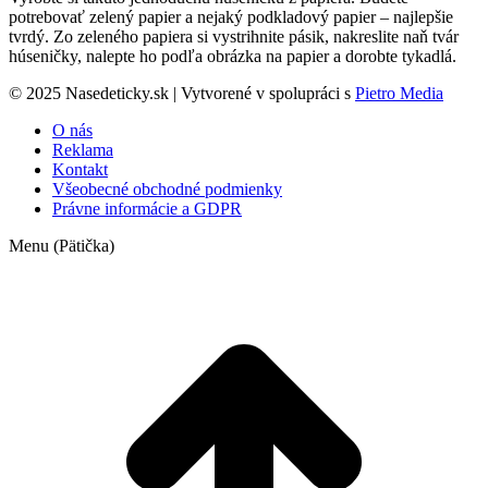
potrebovať zelený papier a nejaký podkladový papier – najlepšie
tvrdý. Zo zeleného papiera si vystrihnite pásik, nakreslite naň tvár
húseničky, nalepte ho podľa obrázka na papier a dorobte tykadlá.
© 2025 Nasedeticky.sk | Vytvorené v spolupráci s
Pietro Media
O nás
Reklama
Kontakt
Všeobecné obchodné podmienky
Právne informácie a GDPR
Menu (Pätička)
t
T