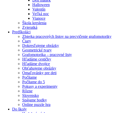
Deň matiek
Halloween
Valentín
Veľká noc
Vianoce
Škola kreslenia
Zvieratká
Predškoláci
Zbierka pracovných listov na precvičenie grafomotoriky
Čiary
Dokresľujeme obrázky
Geometrické tvary
Grafomotorika – pracovné listy
Hľadáme cestičky
Hľadáme dvojice
Obťahujeme obrázky
Omaľovánky pre deti
Počítame
Počítame do 5
Pokusy a experimenty
Rôzne
Slovensko
Spájame bodky
Online puzzle hra
Do školy