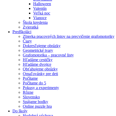
Halloween
Valentín
Veľká noc
Vianoce
Škola kreslenia
Zvieratká
Predškoláci
Zbierka pracovných listov na precvičenie grafomotoriky
Čiary
Dokresľujeme obrázky
Geometrické tvary
Grafomotorika – pracovné listy
Hľadáme cestičky
Hľadáme dvojice
Obťahujeme obrázky
Omaľovánky pre deti
Počítame
Počítame do 5
Pokusy a experimenty
Rôzne
Slovensko
Spájame bodky
Online puzzle hra
Do školy
Hudobná výchova