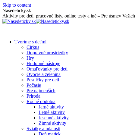
Skip to content
Nasedeticky.sk
Aktivity pre deti, pracovné listy, online testy a iné – Pre úsmev Vašich
Tvoríme s deťmi
Cirkus
Dopravné prostriedky
Hry
Hudobné nástroje
Omaľovánky pre deti
Ovocie a zelenina
Pesničky pre deti
Počasie
Pre najmenších
Príroda
Ročné obdobia
Jarné aktivity
Letné aktivity
Jesenné aktivity
Zimné aktivity
Sviatky a udalosti
Deň matiek