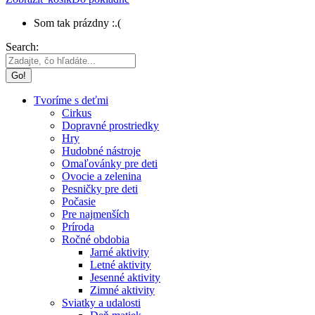
Som tak prázdny :.(
Search:
Tvoríme s deťmi
Cirkus
Dopravné prostriedky
Hry
Hudobné nástroje
Omaľovánky pre deti
Ovocie a zelenina
Pesničky pre deti
Počasie
Pre najmenších
Príroda
Ročné obdobia
Jarné aktivity
Letné aktivity
Jesenné aktivity
Zimné aktivity
Sviatky a udalosti