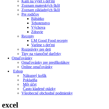
Kam na výlet s deťmi
Zoznam materských škôl
Zoznam základných škôl
Pre rodičov
Bábätko
Tehotenstvo
Výchova
Zdravie
Recepty
LM Good Food recepty
Varíme s deťmi
Rozprávky pre deti
Tipy na vianočné darčeky
Omaľovánky
Omaľovánky pre predškolákov
Online omaľovánky
Eshop
Nákupný košík
Pokladňa
Môj účet
Často kladené otázky
Všeobecné obchodné podmienky
excel