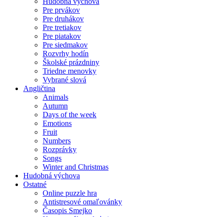
Hudobná výchova
Pre prvákov
Pre druhákov
Pre tretiakov
Pre piatakov
Pre siedmakov
Rozvrhy hodín
Školské prázdniny
Triedne menovky
Vybrané slová
Angličtina
Animals
Autumn
Days of the week
Emotions
Fruit
Numbers
Rozprávky
Songs
Winter and Christmas
Hudobná výchova
Ostatné
Online puzzle hra
Antistresové omaľovánky
Časopis Smejko