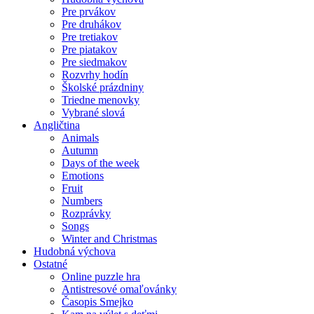
Pre prvákov
Pre druhákov
Pre tretiakov
Pre piatakov
Pre siedmakov
Rozvrhy hodín
Školské prázdniny
Triedne menovky
Vybrané slová
Angličtina
Animals
Autumn
Days of the week
Emotions
Fruit
Numbers
Rozprávky
Songs
Winter and Christmas
Hudobná výchova
Ostatné
Online puzzle hra
Antistresové omaľovánky
Časopis Smejko