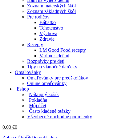
Kam na výlet s deťmi
Zoznam materských škôl
Zoznam základných škôl
Pre rodičov
Bábätko
Tehotenstvo
Výchova
Zdravie
Recepty
LM Good Food recepty
Varíme s deťmi
Rozprávky pre deti
Tipy na vianočné darčeky
Omaľovánky
Omaľovánky pre predškolákov
Online omaľovánky
Eshop
Nákupný košík
Pokladňa
Môj účet
Často kladené otázky
Všeobecné obchodné podmienky
0,00
€
0
Zobraziť košík
Do pokladne