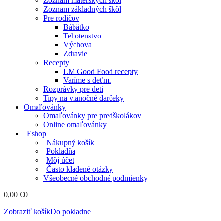
Zoznam materských škôl
Zoznam základných škôl
Pre rodičov
Bábätko
Tehotenstvo
Výchova
Zdravie
Recepty
LM Good Food recepty
Varíme s deťmi
Rozprávky pre deti
Tipy na vianočné darčeky
Omaľovánky
Omaľovánky pre predškolákov
Online omaľovánky
Eshop
Nákupný košík
Pokladňa
Môj účet
Často kladené otázky
Všeobecné obchodné podmienky
0,00
€
0
Zobraziť košík
Do pokladne