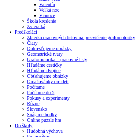
Valentín
Veľká noc
Vianoce
Škola kreslenia
Zvieratká
Predškoláci
Zbierka pracovných listov na precvičenie grafomotoriky
Čiary
Dokresľujeme obrázky
Geometrické tvary
Grafomotorika – pracovné listy
Hľadáme cestičky
Hľadáme dvojice
Obťahujeme obrázky
Omaľovánky pre deti
Počítame
Počítame do 5
Pokusy a experimenty
Rôzne
Slovensko
Spájame bodky
Online puzzle hra
Do školy
Hudobná výchova
Pre prvákov