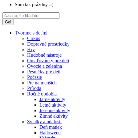
Som tak prázdny :.(
Search:
Tvoríme s deťmi
Cirkus
Dopravné prostriedky
Hry
Hudobné nástroje
Omaľovánky pre deti
Ovocie a zelenina
Pesničky pre deti
Počasie
Pre najmenších
Príroda
Ročné obdobia
Jarné aktivity
Letné aktivity
Jesenné aktivity
Zimné aktivity
Sviatky a udalosti
Deň matiek
Halloween