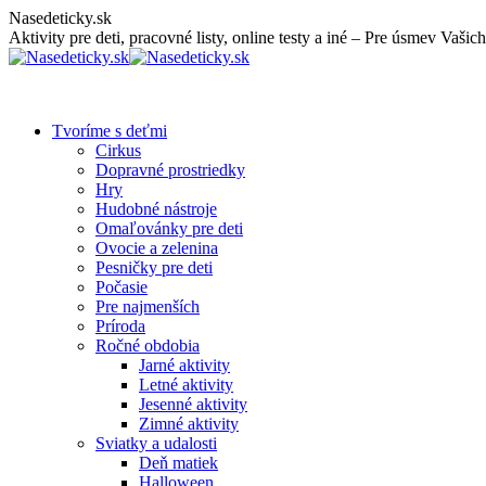
Skip
Nasedeticky.sk
to
Aktivity pre deti, pracovné listy, online testy a iné – Pre úsmev Vašich
content
Tvoríme s deťmi
Cirkus
Dopravné prostriedky
Hry
Hudobné nástroje
Omaľovánky pre deti
Ovocie a zelenina
Pesničky pre deti
Počasie
Pre najmenších
Príroda
Ročné obdobia
Jarné aktivity
Letné aktivity
Jesenné aktivity
Zimné aktivity
Sviatky a udalosti
Deň matiek
Halloween