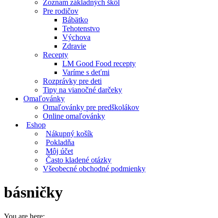
Zoznam základných škôl
Pre rodičov
Bábätko
Tehotenstvo
Výchova
Zdravie
Recepty
LM Good Food recepty
Varíme s deťmi
Rozprávky pre deti
Tipy na vianočné darčeky
Omaľovánky
Omaľovánky pre predškolákov
Online omaľovánky
Eshop
Nákupný košík
Pokladňa
Môj účet
Často kladené otázky
Všeobecné obchodné podmienky
básničky
You are here: