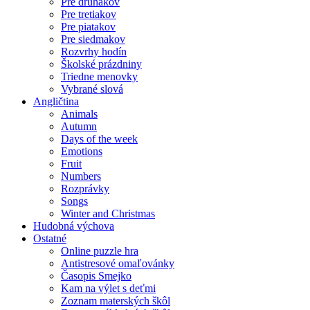
Pre druhákov
Pre tretiakov
Pre piatakov
Pre siedmakov
Rozvrhy hodín
Školské prázdniny
Triedne menovky
Vybrané slová
Angličtina
Animals
Autumn
Days of the week
Emotions
Fruit
Numbers
Rozprávky
Songs
Winter and Christmas
Hudobná výchova
Ostatné
Online puzzle hra
Antistresové omaľovánky
Časopis Smejko
Kam na výlet s deťmi
Zoznam materských škôl