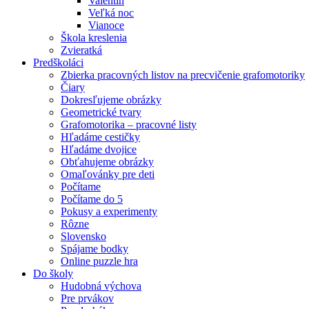
Valentín
Veľká noc
Vianoce
Škola kreslenia
Zvieratká
Predškoláci
Zbierka pracovných listov na precvičenie grafomotoriky
Čiary
Dokresľujeme obrázky
Geometrické tvary
Grafomotorika – pracovné listy
Hľadáme cestičky
Hľadáme dvojice
Obťahujeme obrázky
Omaľovánky pre deti
Počítame
Počítame do 5
Pokusy a experimenty
Rôzne
Slovensko
Spájame bodky
Online puzzle hra
Do školy
Hudobná výchova
Pre prvákov