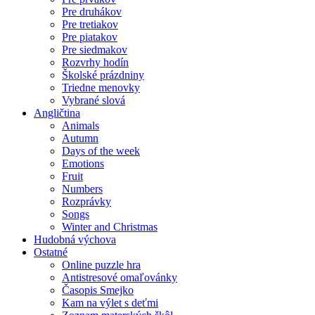
Pre druhákov
Pre tretiakov
Pre piatakov
Pre siedmakov
Rozvrhy hodín
Školské prázdniny
Triedne menovky
Vybrané slová
Angličtina
Animals
Autumn
Days of the week
Emotions
Fruit
Numbers
Rozprávky
Songs
Winter and Christmas
Hudobná výchova
Ostatné
Online puzzle hra
Antistresové omaľovánky
Časopis Smejko
Kam na výlet s deťmi