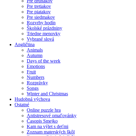
Pre druhákov
Pre tretiakov
Pre piatakov
Pre siedmakov
Rozvrhy hodín
Školské prázdniny
Triedne menovky
Vybrané slová
Angličtina
Animals
Autumn
Days of the week
Emotions
Fruit
Numbers
Rozprávky
Songs
Winter and Christmas
Hudobná výchova
Ostatné
Online puzzle hra
Antistresové omaľovánky
Časopis Smejko
Kam na výlet s deťmi
Zoznam materských škôl