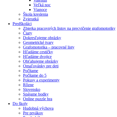
Valentín
Veľká noc
Vianoce
Škola kreslenia
Zvieratká
Predškoláci
Zbierka pracovných listov na precvičenie grafomotoriky
Čiary
Dokresľujeme obrázky
Geometrické tvary
Grafomotorika – pracovné listy
Hľadáme cestičky
Hľadáme dvojice
Obťahujeme obrázky
Omaľovánky pre deti
Počítame
Počítame do 5
Pokusy a experimenty
Rôzne
Slovensko
Spájame bodky
Online puzzle hra
Do školy
Hudobná výchova
Pre prvákov