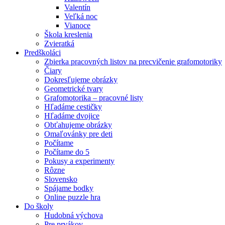
Valentín
Veľká noc
Vianoce
Škola kreslenia
Zvieratká
Predškoláci
Zbierka pracovných listov na precvičenie grafomotoriky
Čiary
Dokresľujeme obrázky
Geometrické tvary
Grafomotorika – pracovné listy
Hľadáme cestičky
Hľadáme dvojice
Obťahujeme obrázky
Omaľovánky pre deti
Počítame
Počítame do 5
Pokusy a experimenty
Rôzne
Slovensko
Spájame bodky
Online puzzle hra
Do školy
Hudobná výchova
Pre prvákov