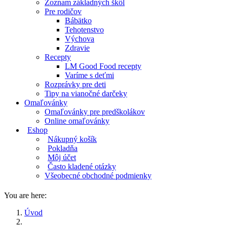
Zoznam základných škôl
Pre rodičov
Bábätko
Tehotenstvo
Výchova
Zdravie
Recepty
LM Good Food recepty
Varíme s deťmi
Rozprávky pre deti
Tipy na vianočné darčeky
Omaľovánky
Omaľovánky pre predškolákov
Online omaľovánky
Eshop
Nákupný košík
Pokladňa
Môj účet
Často kladené otázky
Všeobecné obchodné podmienky
You are here:
Úvod