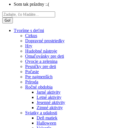
Som tak prázdny :.(
Search:
Tvoríme s deťmi
Cirkus
Dopravné prostriedky
Hry
Hudobné nástroje
Omaľovánky pre deti
Ovocie a zelenina
Pesničky pre deti
Počasie
Pre najmenších
Príroda
Ročné obdobia
Jarné aktivity
Letné aktivity
Jesenné aktivity
Zimné aktivity
Sviatky a udalosti
Deň matiek
Halloween