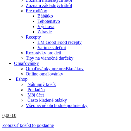
Zoznam materských škôl
Zoznam základných škôl
Pre rodičov
Bábätko
Tehotenstvo
Výchova
Zdravie
Recepty
LM Good Food recepty
Varíme s deťmi
Rozprávky pre deti
Tipy na vianočné darčeky
Omaľovánky
Omaľovánky pre predškolákov
Online omaľovánky
Eshop
Nákupný košík
Pokladňa
Môj účet
Často kladené otázky
Všeobecné obchodné podmienky
0,00
€
0
Zobraziť košík
Do pokladne