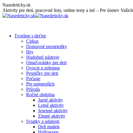
Skip
Nasedeticky.sk
to
Aktivity pre deti, pracovné listy, online testy a iné – Pre úsmev Vašich
content
Tvoríme s deťmi
Cirkus
Dopravné prostriedky
Hry
Hudobné nástroje
Omaľovánky pre deti
Ovocie a zelenina
Pesničky pre deti
Počasie
Pre najmenších
Príroda
Ročné obdobia
Jarné aktivity
Letné aktivity
Jesenné aktivity
Zimné aktivity
Sviatky a udalosti
Deň matiek
Halloween