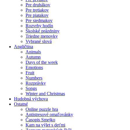
Pre druhákov
Pre tretiakov
Pre piatakov
Pre siedmakov
Rozvrhy hodín
Školské prázdniny
Triedne menovky
Vybrané slová
Angličtina
Animals
Autumn
Days of the week
Emotions
Fruit
Numbers
Rozprávky
Songs
Winter and Christmas
Hudobná výchova
Ostatné
Online puzzle hra
Antistresové omaľovánky
Časopis Smejko
Kam na výlet s deťmi