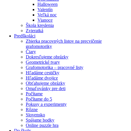
Halloween
Valentín
Veľká noc
Vianoce
Škola kreslenia
Zvieratká
Predškoláci
Zbierka pracovných listov na precvičenie
grafomotoriky
Čiary
Dokresľujeme obrázky
Geometrické tvary
Grafomotorika – pracovné listy
Hľadáme cestičky
Hľadáme dvojice
Obťahujeme obrázky
Omaľovánky pre deti
Počítame
Počítame do 5
Pokusy a experimenty
Rôzne
Slovensko
Spájame bodky
Online puzzle hra
Do školy