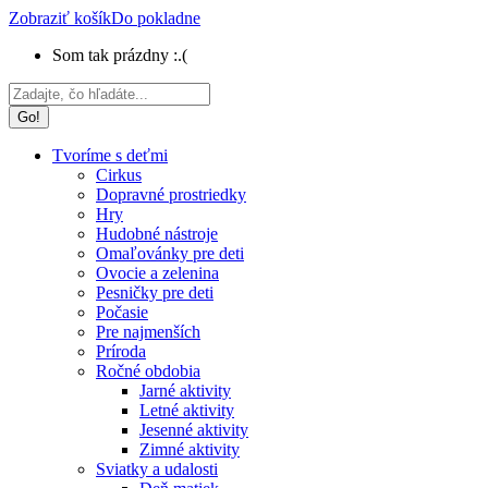
Zobraziť košík
Do pokladne
Som tak prázdny :.(
Search:
Tvoríme s deťmi
Cirkus
Dopravné prostriedky
Hry
Hudobné nástroje
Omaľovánky pre deti
Ovocie a zelenina
Pesničky pre deti
Počasie
Pre najmenších
Príroda
Ročné obdobia
Jarné aktivity
Letné aktivity
Jesenné aktivity
Zimné aktivity
Sviatky a udalosti