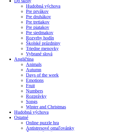
Do školy
Hudobná výchova
Pre prvákov
Pre druhákov
Pre tretiakov
Pre piatakov
Pre siedmakov
Rozvrhy hodín
Školské prázdniny
Triedne menovky
Vybrané slová
Angličtina
Animals
Autumn
Days of the week
Emotions
Fruit
Numbers
Rozprávky
Songs
Winter and Christmas
Hudobná výchova
Ostatné
Online puzzle hra
Antistresové omaľovánky