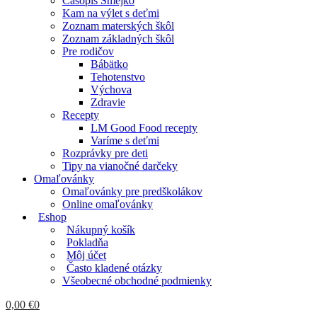
Časopis Smejko
Kam na výlet s deťmi
Zoznam materských škôl
Zoznam základných škôl
Pre rodičov
Bábätko
Tehotenstvo
Výchova
Zdravie
Recepty
LM Good Food recepty
Varíme s deťmi
Rozprávky pre deti
Tipy na vianočné darčeky
Omaľovánky
Omaľovánky pre predškolákov
Online omaľovánky
Eshop
Nákupný košík
Pokladňa
Môj účet
Často kladené otázky
Všeobecné obchodné podmienky
0,00
€
0