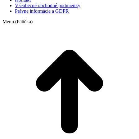
Všeobecné obchodné podmienky
Právne informácie a GDPR
Menu (Pätička)
t
T