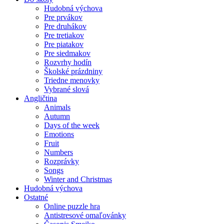
Hudobná výchova
Pre prvákov
Pre druhákov
Pre tretiakov
Pre piatakov
Pre siedmakov
Rozvrhy hodín
Školské prázdniny
Triedne menovky
Vybrané slová
Angličtina
Animals
Autumn
Days of the week
Emotions
Fruit
Numbers
Rozprávky
Songs
Winter and Christmas
Hudobná výchova
Ostatné
Online puzzle hra
Antistresové omaľovánky