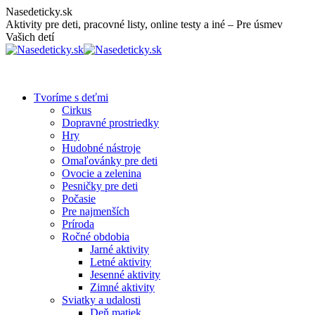
Skip
Nasedeticky.sk
to
Aktivity pre deti, pracovné listy, online testy a iné – Pre úsmev
content
Vašich detí
Tvoríme s deťmi
Cirkus
Dopravné prostriedky
Hry
Hudobné nástroje
Omaľovánky pre deti
Ovocie a zelenina
Pesničky pre deti
Počasie
Pre najmenších
Príroda
Ročné obdobia
Jarné aktivity
Letné aktivity
Jesenné aktivity
Zimné aktivity
Sviatky a udalosti
Deň matiek