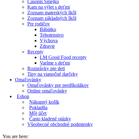
Časopis Smejko
Kam na výlet s deťmi
Zoznam materských škôl
Zoznam základných škôl
Pre rodičov
Bábätko
Tehotenstvo
Výchova
Zdravie
Recepty
LM Good Food recepty
Varíme s deťmi
Rozprávky pre deti
Tipy na vianočné darčeky
Omaľovánky
Omaľovánky pre predškolákov
Online omaľovánky
Eshop
Nákupný košík
Pokladňa
Môj účet
Často kladené otázky
Všeobecné obchodné podmienky
You are here: