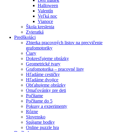
Deň matiek
Halloween
Valentín
Veľká noc
Vianoce
Škola kreslenia
Zvieratká
Predškoláci
Zbierka pracovných listov na precvičenie
grafomotoriky
Čiary
Dokresľujeme obrázky
Geometrické tvary
Grafomotorika – pracovné listy
Hľadáme cestičky
Hľadáme dvojice
Obťahujeme obrázky
Omaľovánky pre deti
Počítame
Počítame do 5
Pokusy a experimenty
Rôzne
Slovensko
Spájame bodky
Online puzzle hra