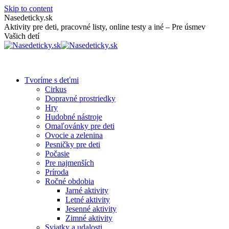
Skip to content
Nasedeticky.sk
Aktivity pre deti, pracovné listy, online testy a iné – Pre úsmev
Vašich detí
Tvoríme s deťmi
Cirkus
Dopravné prostriedky
Hry
Hudobné nástroje
Omaľovánky pre deti
Ovocie a zelenina
Pesničky pre deti
Počasie
Pre najmenších
Príroda
Ročné obdobia
Jarné aktivity
Letné aktivity
Jesenné aktivity
Zimné aktivity
Sviatky a udalosti