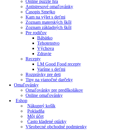
Online puzzle hra
Antistresové omaľovánky
Časopis Smejko
Kam na výlet s deťmi
Zoznam materských škôl
Zoznam základných škôl
Pre rodičov
Bábätko
Tehotenstvo
Výchova
Zdravie
Recepty
LM Good Food recepty
Varíme s deťmi
Rozprávky pre deti
Tipy na vianočné darčeky
Omaľovánky
Omaľovánky pre predškolákov
Online omaľovánky
Eshop
Nákupný košík
Pokladňa
Môj účet
Často kladené otázky
Všeobecné obchodné podmienky