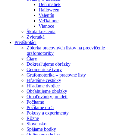
Deň matiek
Halloween
Valentín
Veľká noc
Vianoce
Škola kreslenia
Zvieratká
Predškoláci
Zbierka pracovných listov na precvičenie
grafomotoriky
Čiary
Dokresľujeme obrázky
Geometrické tvary
Grafomotorika – pracovné listy
Hľadáme cestičky
Hľadáme dvojice
Obťahujeme obrázky
Omaľovánky pre deti
Počítame
Počítame do 5
Pokusy a experimenty
Rôzne
Slovensko
Spájame bodky
Online puzzle hra