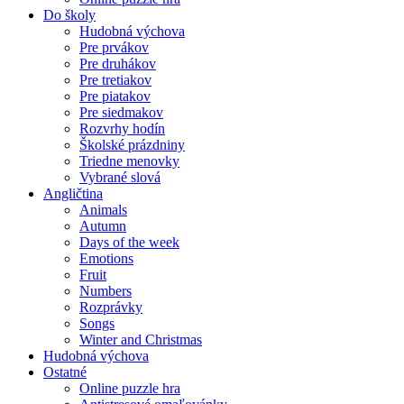
Do školy
Hudobná výchova
Pre prvákov
Pre druhákov
Pre tretiakov
Pre piatakov
Pre siedmakov
Rozvrhy hodín
Školské prázdniny
Triedne menovky
Vybrané slová
Angličtina
Animals
Autumn
Days of the week
Emotions
Fruit
Numbers
Rozprávky
Songs
Winter and Christmas
Hudobná výchova
Ostatné
Online puzzle hra