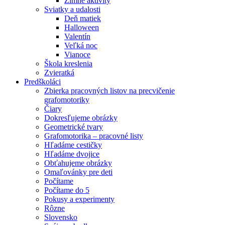
Zimné aktivity
Sviatky a udalosti
Deň matiek
Halloween
Valentín
Veľká noc
Vianoce
Škola kreslenia
Zvieratká
Predškoláci
Zbierka pracovných listov na precvičenie
grafomotoriky
Čiary
Dokresľujeme obrázky
Geometrické tvary
Grafomotorika – pracovné listy
Hľadáme cestičky
Hľadáme dvojice
Obťahujeme obrázky
Omaľovánky pre deti
Počítame
Počítame do 5
Pokusy a experimenty
Rôzne
Slovensko