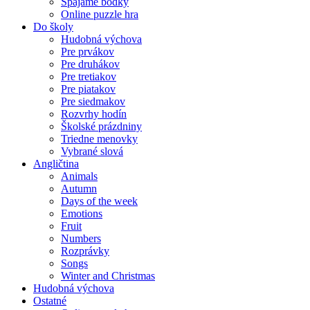
Spájame bodky
Online puzzle hra
Do školy
Hudobná výchova
Pre prvákov
Pre druhákov
Pre tretiakov
Pre piatakov
Pre siedmakov
Rozvrhy hodín
Školské prázdniny
Triedne menovky
Vybrané slová
Angličtina
Animals
Autumn
Days of the week
Emotions
Fruit
Numbers
Rozprávky
Songs
Winter and Christmas
Hudobná výchova
Ostatné