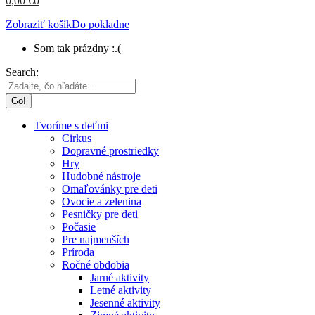
0,00
€
0
Zobraziť košík
Do pokladne
Som tak prázdny :.(
Search:
Tvoríme s deťmi
Cirkus
Dopravné prostriedky
Hry
Hudobné nástroje
Omaľovánky pre deti
Ovocie a zelenina
Pesničky pre deti
Počasie
Pre najmenších
Príroda
Ročné obdobia
Jarné aktivity
Letné aktivity
Jesenné aktivity