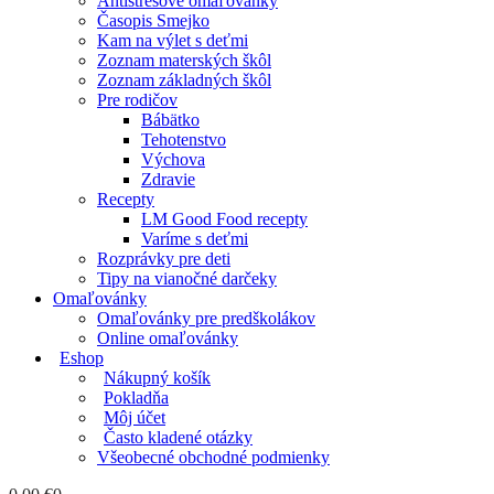
Antistresové omaľovánky
Časopis Smejko
Kam na výlet s deťmi
Zoznam materských škôl
Zoznam základných škôl
Pre rodičov
Bábätko
Tehotenstvo
Výchova
Zdravie
Recepty
LM Good Food recepty
Varíme s deťmi
Rozprávky pre deti
Tipy na vianočné darčeky
Omaľovánky
Omaľovánky pre predškolákov
Online omaľovánky
Eshop
Nákupný košík
Pokladňa
Môj účet
Často kladené otázky
Všeobecné obchodné podmienky