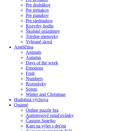
Pre druhákov
Pre tretiakov
Pre piatakov
Pre siedmakov
Rozvrhy hodín
Školské prázdniny
Triedne menovky
Vybrané slová
Angličtina
Animals
Autumn
Days of the week
Emotions
Fruit
Numbers
Rozprávky
Songs
Winter and Christmas
Hudobná výchova
Ostatné
Online puzzle hra
Antistresové omaľovánky
Časopis Smejko
Kam na výlet s deťmi