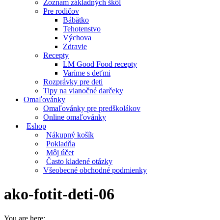
Zoznam základných škôl
Pre rodičov
Bábätko
Tehotenstvo
Výchova
Zdravie
Recepty
LM Good Food recepty
Varíme s deťmi
Rozprávky pre deti
Tipy na vianočné darčeky
Omaľovánky
Omaľovánky pre predškolákov
Online omaľovánky
Eshop
Nákupný košík
Pokladňa
Môj účet
Často kladené otázky
Všeobecné obchodné podmienky
ako-fotit-deti-06
You are here: