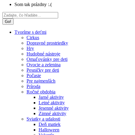
Som tak prázdny :.(
Search:
Tvoríme s deťmi
Cirkus
Dopravné prostriedky
Hry
Hudobné nástroje
Omaľovánky pre deti
Ovocie a zelenina
Pesničky pre deti
Počasie
Pre najmenších
Príroda
Ročné obdobia
Jarné aktivity
Letné aktivity
Jesenné aktivity
Zimné aktivity
Sviatky a udalosti
Deň matiek
Halloween