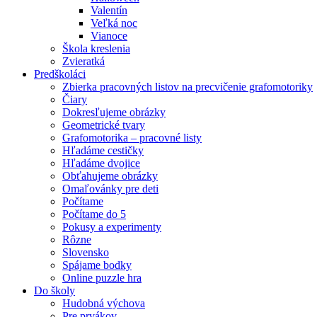
Valentín
Veľká noc
Vianoce
Škola kreslenia
Zvieratká
Predškoláci
Zbierka pracovných listov na precvičenie grafomotoriky
Čiary
Dokresľujeme obrázky
Geometrické tvary
Grafomotorika – pracovné listy
Hľadáme cestičky
Hľadáme dvojice
Obťahujeme obrázky
Omaľovánky pre deti
Počítame
Počítame do 5
Pokusy a experimenty
Rôzne
Slovensko
Spájame bodky
Online puzzle hra
Do školy
Hudobná výchova
Pre prvákov