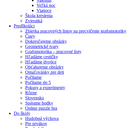
Valentín
Veľká noc
Vianoce
Škola kreslenia
Zvieratká
Predškoláci
Zbierka pracovných listov na precvičenie grafomotoriky
Čiary
Dokresľujeme obrázky
Geometrické tvary
Grafomotorika – pracovné listy
Hľadáme cestičky
Hľadáme dvojice
Obťahujeme obrázky
Omaľovánky pre deti
Počítame
Počítame do 5
Pokusy a experimenty
Rôzne
Slovensko
Spájame bodky
Online puzzle hra
Do školy
Hudobná výchova
Pre prvákov