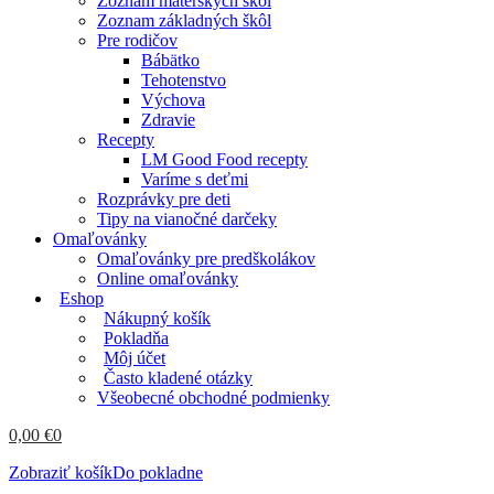
Zoznam materských škôl
Zoznam základných škôl
Pre rodičov
Bábätko
Tehotenstvo
Výchova
Zdravie
Recepty
LM Good Food recepty
Varíme s deťmi
Rozprávky pre deti
Tipy na vianočné darčeky
Omaľovánky
Omaľovánky pre predškolákov
Online omaľovánky
Eshop
Nákupný košík
Pokladňa
Môj účet
Často kladené otázky
Všeobecné obchodné podmienky
0,00
€
0
Zobraziť košík
Do pokladne