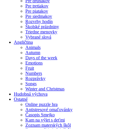
Pre druhákov
Pre tretiakov
Pre piatakov
Pre siedmakov
Rozvrhy hodín
Školské prázdniny
Triedne menovky
Vybrané slová
Angličtina
Animals
Autumn
Days of the week
Emotions
Fruit
Numbers
Rozprávky
Songs
Winter and Christmas
Hudobná výchova
Ostatné
Online puzzle hra
Antistresové omaľovánky
Časopis Smejko
Kam na výlet s deťmi
Zoznam materských škôl