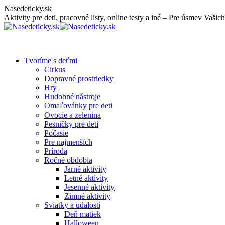
Skip
Nasedeticky.sk
to
Aktivity pre deti, pracovné listy, online testy a iné – Pre úsmev Vašich
content
Tvoríme s deťmi
Cirkus
Dopravné prostriedky
Hry
Hudobné nástroje
Omaľovánky pre deti
Ovocie a zelenina
Pesničky pre deti
Počasie
Pre najmenších
Príroda
Ročné obdobia
Jarné aktivity
Letné aktivity
Jesenné aktivity
Zimné aktivity
Sviatky a udalosti
Deň matiek
Halloween