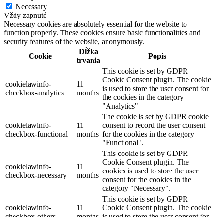
Necessary
Vždy zapnuté
Necessary cookies are absolutely essential for the website to
function properly. These cookies ensure basic functionalities and
security features of the website, anonymously.
Dĺžka
Cookie
Popis
trvania
This cookie is set by GDPR
Cookie Consent plugin. The cookie
cookielawinfo-
11
is used to store the user consent for
checkbox-analytics
months
the cookies in the category
"Analytics".
The cookie is set by GDPR cookie
cookielawinfo-
11
consent to record the user consent
checkbox-functional
months
for the cookies in the category
"Functional".
This cookie is set by GDPR
Cookie Consent plugin. The
cookielawinfo-
11
cookies is used to store the user
checkbox-necessary
months
consent for the cookies in the
category "Necessary".
This cookie is set by GDPR
cookielawinfo-
11
Cookie Consent plugin. The cookie
checkbox-others
months
is used to store the user consent for