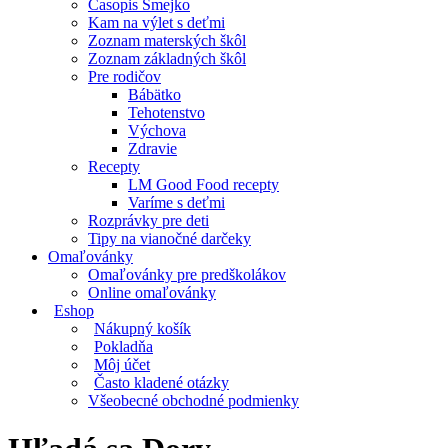
Časopis Smejko
Kam na výlet s deťmi
Zoznam materských škôl
Zoznam základných škôl
Pre rodičov
Bábätko
Tehotenstvo
Výchova
Zdravie
Recepty
LM Good Food recepty
Varíme s deťmi
Rozprávky pre deti
Tipy na vianočné darčeky
Omaľovánky
Omaľovánky pre predškolákov
Online omaľovánky
Eshop
Nákupný košík
Pokladňa
Môj účet
Často kladené otázky
Všeobecné obchodné podmienky