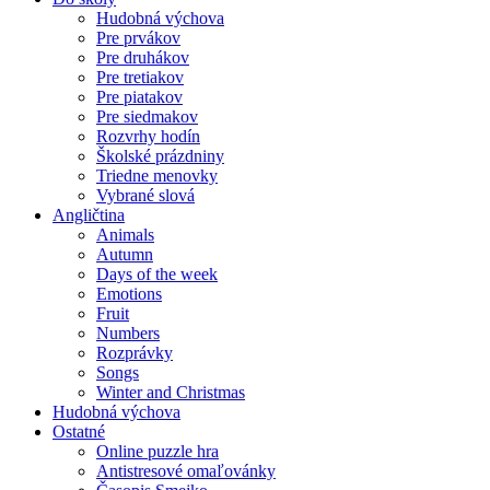
Hudobná výchova
Pre prvákov
Pre druhákov
Pre tretiakov
Pre piatakov
Pre siedmakov
Rozvrhy hodín
Školské prázdniny
Triedne menovky
Vybrané slová
Angličtina
Animals
Autumn
Days of the week
Emotions
Fruit
Numbers
Rozprávky
Songs
Winter and Christmas
Hudobná výchova
Ostatné
Online puzzle hra
Antistresové omaľovánky