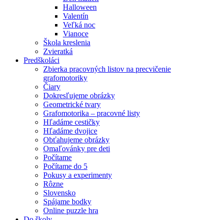
Halloween
Valentín
Veľká noc
Vianoce
Škola kreslenia
Zvieratká
Predškoláci
Zbierka pracovných listov na precvičenie
grafomotoriky
Čiary
Dokresľujeme obrázky
Geometrické tvary
Grafomotorika – pracovné listy
Hľadáme cestičky
Hľadáme dvojice
Obťahujeme obrázky
Omaľovánky pre deti
Počítame
Počítame do 5
Pokusy a experimenty
Rôzne
Slovensko
Spájame bodky
Online puzzle hra
Do školy