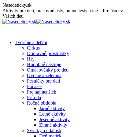
Skip
Nasedeticky.sk
to
Aktivity pre deti, pracovné listy, online testy a iné – Pre úsmev
content
Vašich detí
Tvoríme s deťmi
Cirkus
Dopravné prostriedky
Hry
Hudobné nástroje
Omaľovánky pre deti
Ovocie a zelenina
Pesničky pre deti
Počasie
Pre najmenších
Príroda
Ročné obdobia
Jarné aktivity
Letné aktivity
Jesenné aktivity
Zimné aktivity
Sviatky a udalosti
Deň matiek