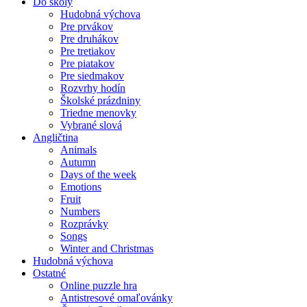
Do školy
Hudobná výchova
Pre prvákov
Pre druhákov
Pre tretiakov
Pre piatakov
Pre siedmakov
Rozvrhy hodín
Školské prázdniny
Triedne menovky
Vybrané slová
Angličtina
Animals
Autumn
Days of the week
Emotions
Fruit
Numbers
Rozprávky
Songs
Winter and Christmas
Hudobná výchova
Ostatné
Online puzzle hra
Antistresové omaľovánky