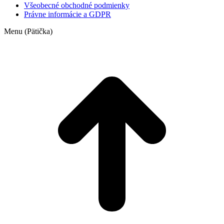
Všeobecné obchodné podmienky
Právne informácie a GDPR
Menu (Pätička)
t
T