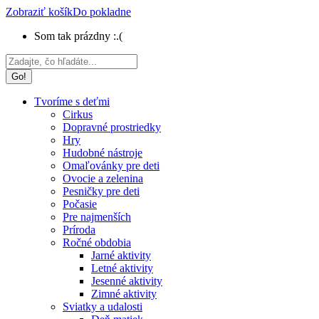
Zobraziť košík
Do pokladne
Som tak prázdny :.(
Search:
Tvoríme s deťmi
Cirkus
Dopravné prostriedky
Hry
Hudobné nástroje
Omaľovánky pre deti
Ovocie a zelenina
Pesničky pre deti
Počasie
Pre najmenších
Príroda
Ročné obdobia
Jarné aktivity
Letné aktivity
Jesenné aktivity
Zimné aktivity
Sviatky a udalosti