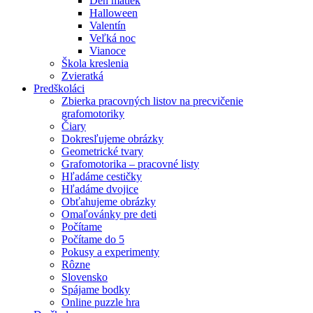
Deň matiek
Halloween
Valentín
Veľká noc
Vianoce
Škola kreslenia
Zvieratká
Predškoláci
Zbierka pracovných listov na precvičenie
grafomotoriky
Čiary
Dokresľujeme obrázky
Geometrické tvary
Grafomotorika – pracovné listy
Hľadáme cestičky
Hľadáme dvojice
Obťahujeme obrázky
Omaľovánky pre deti
Počítame
Počítame do 5
Pokusy a experimenty
Rôzne
Slovensko
Spájame bodky
Online puzzle hra