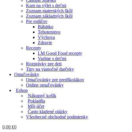
Časopis Smejko
Kam na výlet s deťmi
Zoznam materských škôl
Zoznam základných škôl
Pre rodičov
Bábätko
Tehotenstvo
Výchova
Zdravie
Recepty
LM Good Food recepty
Varíme s deťmi
Rozprávky pre deti
Tipy na vianočné darčeky
Omaľovánky
Omaľovánky pre predškolákov
Online omaľovánky
Eshop
Nákupný košík
Pokladňa
Môj účet
Často kladené otázky
Všeobecné obchodné podmienky
0,00
€
0