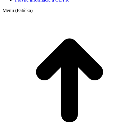
Menu (Pätička)
t
T