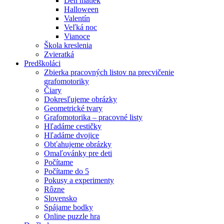
Deň matiek
Halloween
Valentín
Veľká noc
Vianoce
Škola kreslenia
Zvieratká
Predškoláci
Zbierka pracovných listov na precvičenie
grafomotoriky
Čiary
Dokresľujeme obrázky
Geometrické tvary
Grafomotorika – pracovné listy
Hľadáme cestičky
Hľadáme dvojice
Obťahujeme obrázky
Omaľovánky pre deti
Počítame
Počítame do 5
Pokusy a experimenty
Rôzne
Slovensko
Spájame bodky
Online puzzle hra