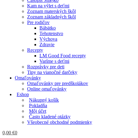
Časopis Smejko
Kam na výlet s deťmi
Zoznam materských škôl
Zoznam základných škôl
Pre rodičov
Bábätko
Tehotenstvo
Výchova
Zdravie
Recepty
LM Good Food recepty
Varíme s deťmi
Rozprávky pre deti
Tipy na vianočné darčeky
Omaľovánky
Omaľovánky pre predškolákov
Online omaľovánky
Eshop
Nákupný košík
Pokladňa
Môj účet
Často kladené otázky
Všeobecné obchodné podmienky
0,00
€
0