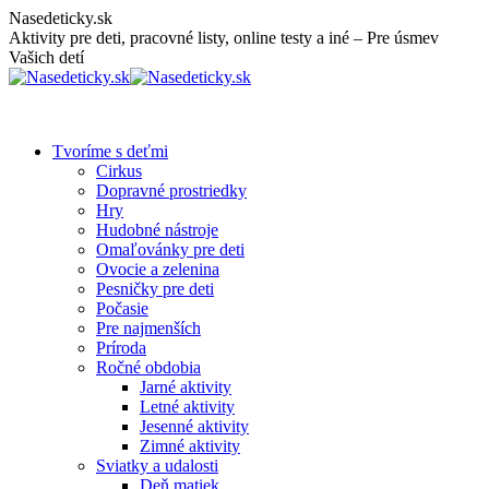
Skip
Nasedeticky.sk
to
Aktivity pre deti, pracovné listy, online testy a iné – Pre úsmev
content
Vašich detí
Tvoríme s deťmi
Cirkus
Dopravné prostriedky
Hry
Hudobné nástroje
Omaľovánky pre deti
Ovocie a zelenina
Pesničky pre deti
Počasie
Pre najmenších
Príroda
Ročné obdobia
Jarné aktivity
Letné aktivity
Jesenné aktivity
Zimné aktivity
Sviatky a udalosti
Deň matiek