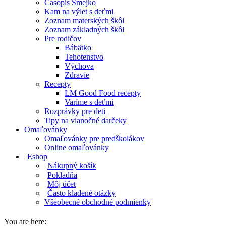
Časopis Smejko
Kam na výlet s deťmi
Zoznam materských škôl
Zoznam základných škôl
Pre rodičov
Bábätko
Tehotenstvo
Výchova
Zdravie
Recepty
LM Good Food recepty
Varíme s deťmi
Rozprávky pre deti
Tipy na vianočné darčeky
Omaľovánky
Omaľovánky pre predškolákov
Online omaľovánky
Eshop
Nákupný košík
Pokladňa
Môj účet
Často kladené otázky
Všeobecné obchodné podmienky
You are here: