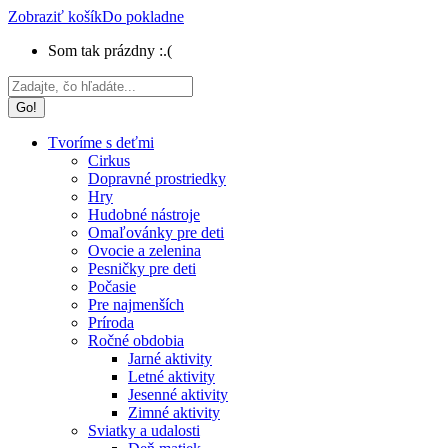
Zobraziť košík
Do pokladne
Som tak prázdny :.(
Search:
Tvoríme s deťmi
Cirkus
Dopravné prostriedky
Hry
Hudobné nástroje
Omaľovánky pre deti
Ovocie a zelenina
Pesničky pre deti
Počasie
Pre najmenších
Príroda
Ročné obdobia
Jarné aktivity
Letné aktivity
Jesenné aktivity
Zimné aktivity
Sviatky a udalosti