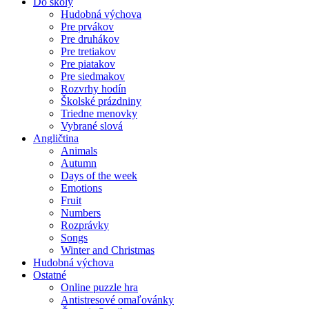
Do školy
Hudobná výchova
Pre prvákov
Pre druhákov
Pre tretiakov
Pre piatakov
Pre siedmakov
Rozvrhy hodín
Školské prázdniny
Triedne menovky
Vybrané slová
Angličtina
Animals
Autumn
Days of the week
Emotions
Fruit
Numbers
Rozprávky
Songs
Winter and Christmas
Hudobná výchova
Ostatné
Online puzzle hra
Antistresové omaľovánky