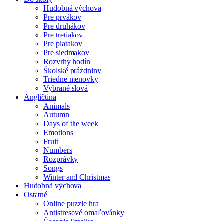
Hudobná výchova
Pre prvákov
Pre druhákov
Pre tretiakov
Pre piatakov
Pre siedmakov
Rozvrhy hodín
Školské prázdniny
Triedne menovky
Vybrané slová
Angličtina
Animals
Autumn
Days of the week
Emotions
Fruit
Numbers
Rozprávky
Songs
Winter and Christmas
Hudobná výchova
Ostatné
Online puzzle hra
Antistresové omaľovánky