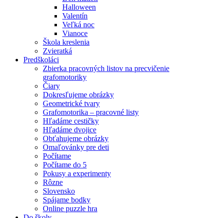
Halloween
Valentín
Veľká noc
Vianoce
Škola kreslenia
Zvieratká
Predškoláci
Zbierka pracovných listov na precvičenie
grafomotoriky
Čiary
Dokresľujeme obrázky
Geometrické tvary
Grafomotorika – pracovné listy
Hľadáme cestičky
Hľadáme dvojice
Obťahujeme obrázky
Omaľovánky pre deti
Počítame
Počítame do 5
Pokusy a experimenty
Rôzne
Slovensko
Spájame bodky
Online puzzle hra
Do školy