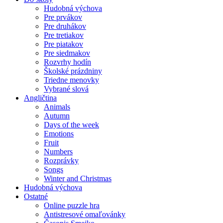
Hudobná výchova
Pre prvákov
Pre druhákov
Pre tretiakov
Pre piatakov
Pre siedmakov
Rozvrhy hodín
Školské prázdniny
Triedne menovky
Vybrané slová
Angličtina
Animals
Autumn
Days of the week
Emotions
Fruit
Numbers
Rozprávky
Songs
Winter and Christmas
Hudobná výchova
Ostatné
Online puzzle hra
Antistresové omaľovánky