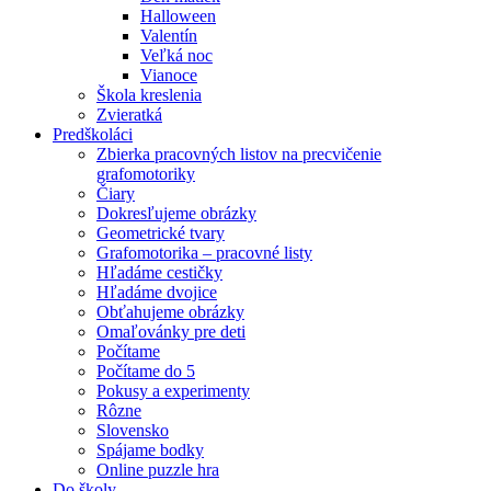
Halloween
Valentín
Veľká noc
Vianoce
Škola kreslenia
Zvieratká
Predškoláci
Zbierka pracovných listov na precvičenie
grafomotoriky
Čiary
Dokresľujeme obrázky
Geometrické tvary
Grafomotorika – pracovné listy
Hľadáme cestičky
Hľadáme dvojice
Obťahujeme obrázky
Omaľovánky pre deti
Počítame
Počítame do 5
Pokusy a experimenty
Rôzne
Slovensko
Spájame bodky
Online puzzle hra
Do školy