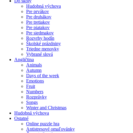
Do školy
Hudobná výchova
Pre prvákov
Pre druhákov
Pre tretiakov
Pre piatakov
Pre siedmakov
Rozvrhy hodín
Školské prázdniny
Triedne menovky
Vybrané slová
Angličtina
Animals
Autumn
Days of the week
Emotions
Fruit
Numbers
Rozprávky
Songs
Winter and Christmas
Hudobná výchova
Ostatné
Online puzzle hra
Antistresové omaľovánky