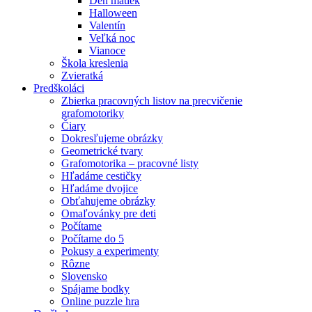
Deň matiek
Halloween
Valentín
Veľká noc
Vianoce
Škola kreslenia
Zvieratká
Predškoláci
Zbierka pracovných listov na precvičenie
grafomotoriky
Čiary
Dokresľujeme obrázky
Geometrické tvary
Grafomotorika – pracovné listy
Hľadáme cestičky
Hľadáme dvojice
Obťahujeme obrázky
Omaľovánky pre deti
Počítame
Počítame do 5
Pokusy a experimenty
Rôzne
Slovensko
Spájame bodky
Online puzzle hra