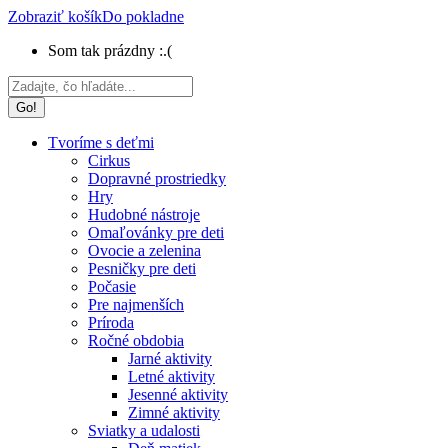
Zobraziť košík
Do pokladne
Som tak prázdny :.(
Search:
Tvoríme s deťmi
Cirkus
Dopravné prostriedky
Hry
Hudobné nástroje
Omaľovánky pre deti
Ovocie a zelenina
Pesničky pre deti
Počasie
Pre najmenších
Príroda
Ročné obdobia
Jarné aktivity
Letné aktivity
Jesenné aktivity
Zimné aktivity
Sviatky a udalosti