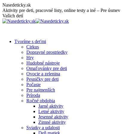
Skip
Nasedeticky.sk
to
Aktivity pre deti, pracovné listy, online testy a iné – Pre úsmev
content
Vašich detí
Tvoríme s deťmi
Cirkus
Dopravné prostriedky
Hry
Hudobné nástroje
Omaľovánky pre deti
Ovocie a zelenina
Pesničky pre deti
Počasie
Pre najmenších
Príroda
Ročné obdobia
Jarné aktivity
Letné aktivity
Jesenné aktivity
Zimné aktivity
Sviatky a udalosti
Deň matiek