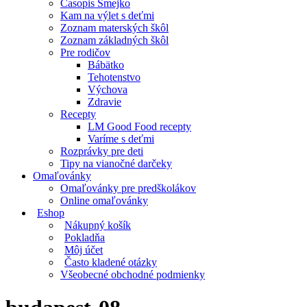
Časopis Smejko
Kam na výlet s deťmi
Zoznam materských škôl
Zoznam základných škôl
Pre rodičov
Bábätko
Tehotenstvo
Výchova
Zdravie
Recepty
LM Good Food recepty
Varíme s deťmi
Rozprávky pre deti
Tipy na vianočné darčeky
Omaľovánky
Omaľovánky pre predškolákov
Online omaľovánky
Eshop
Nákupný košík
Pokladňa
Môj účet
Často kladené otázky
Všeobecné obchodné podmienky