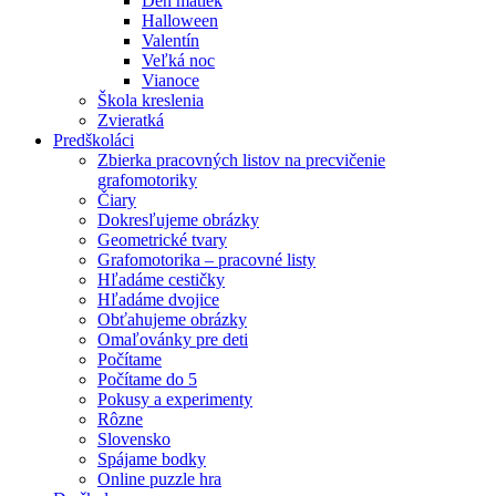
Deň matiek
Halloween
Valentín
Veľká noc
Vianoce
Škola kreslenia
Zvieratká
Predškoláci
Zbierka pracovných listov na precvičenie
grafomotoriky
Čiary
Dokresľujeme obrázky
Geometrické tvary
Grafomotorika – pracovné listy
Hľadáme cestičky
Hľadáme dvojice
Obťahujeme obrázky
Omaľovánky pre deti
Počítame
Počítame do 5
Pokusy a experimenty
Rôzne
Slovensko
Spájame bodky
Online puzzle hra