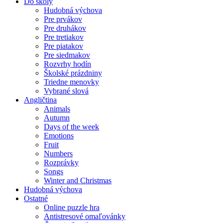
Do školy
Hudobná výchova
Pre prvákov
Pre druhákov
Pre tretiakov
Pre piatakov
Pre siedmakov
Rozvrhy hodín
Školské prázdniny
Triedne menovky
Vybrané slová
Angličtina
Animals
Autumn
Days of the week
Emotions
Fruit
Numbers
Rozprávky
Songs
Winter and Christmas
Hudobná výchova
Ostatné
Online puzzle hra
Antistresové omaľovánky