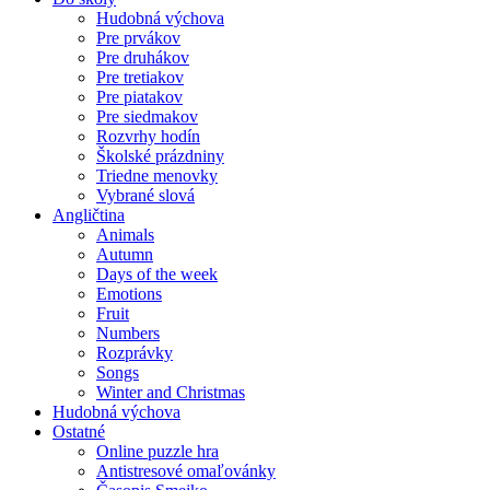
Hudobná výchova
Pre prvákov
Pre druhákov
Pre tretiakov
Pre piatakov
Pre siedmakov
Rozvrhy hodín
Školské prázdniny
Triedne menovky
Vybrané slová
Angličtina
Animals
Autumn
Days of the week
Emotions
Fruit
Numbers
Rozprávky
Songs
Winter and Christmas
Hudobná výchova
Ostatné
Online puzzle hra
Antistresové omaľovánky