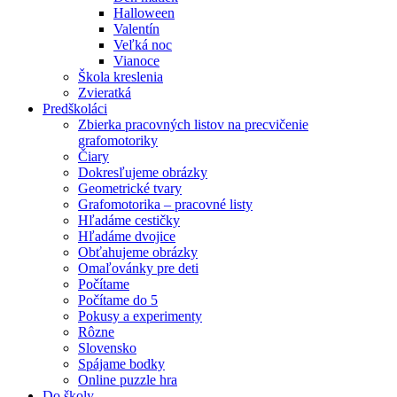
Halloween
Valentín
Veľká noc
Vianoce
Škola kreslenia
Zvieratká
Predškoláci
Zbierka pracovných listov na precvičenie
grafomotoriky
Čiary
Dokresľujeme obrázky
Geometrické tvary
Grafomotorika – pracovné listy
Hľadáme cestičky
Hľadáme dvojice
Obťahujeme obrázky
Omaľovánky pre deti
Počítame
Počítame do 5
Pokusy a experimenty
Rôzne
Slovensko
Spájame bodky
Online puzzle hra
Do školy