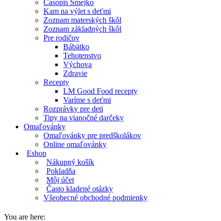
Časopis Smejko
Kam na výlet s deťmi
Zoznam materských škôl
Zoznam základných škôl
Pre rodičov
Bábätko
Tehotenstvo
Výchova
Zdravie
Recepty
LM Good Food recepty
Varíme s deťmi
Rozprávky pre deti
Tipy na vianočné darčeky
Omaľovánky
Omaľovánky pre predškolákov
Online omaľovánky
Eshop
Nákupný košík
Pokladňa
Môj účet
Často kladené otázky
Všeobecné obchodné podmienky
You are here: