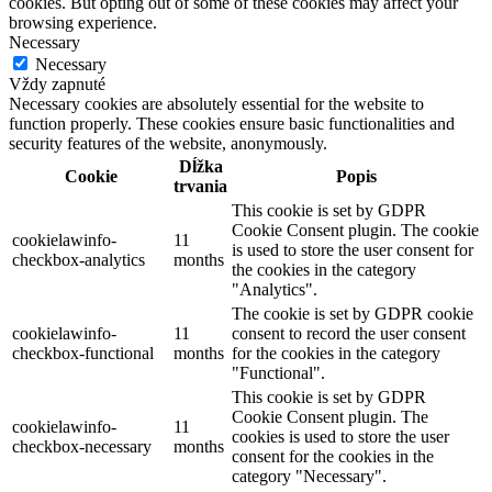
cookies. But opting out of some of these cookies may affect your
browsing experience.
Necessary
Necessary
Vždy zapnuté
Necessary cookies are absolutely essential for the website to
function properly. These cookies ensure basic functionalities and
security features of the website, anonymously.
Dĺžka
Cookie
Popis
trvania
This cookie is set by GDPR
Cookie Consent plugin. The cookie
cookielawinfo-
11
is used to store the user consent for
checkbox-analytics
months
the cookies in the category
"Analytics".
The cookie is set by GDPR cookie
cookielawinfo-
11
consent to record the user consent
checkbox-functional
months
for the cookies in the category
"Functional".
This cookie is set by GDPR
Cookie Consent plugin. The
cookielawinfo-
11
cookies is used to store the user
checkbox-necessary
months
consent for the cookies in the
category "Necessary".