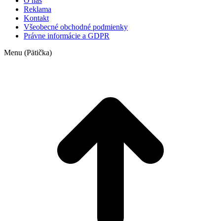
O nás
Reklama
Kontakt
Všeobecné obchodné podmienky
Právne informácie a GDPR
Menu (Pätička)
t
T