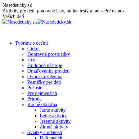
Skip
Nasedeticky.sk
to
Aktivity pre deti, pracovné listy, online testy a iné – Pre úsmev
content
Vašich detí
Tvoríme s deťmi
Cirkus
Dopravné prostriedky
Hry
Hudobné nástroje
Omaľovánky pre deti
Ovocie a zelenina
Pesničky pre deti
Počasie
Pre najmenších
Príroda
Ročné obdobia
Jarné aktivity
Letné aktivity
Jesenné aktivity
Zimné aktivity
Sviatky a udalosti
Deň matiek