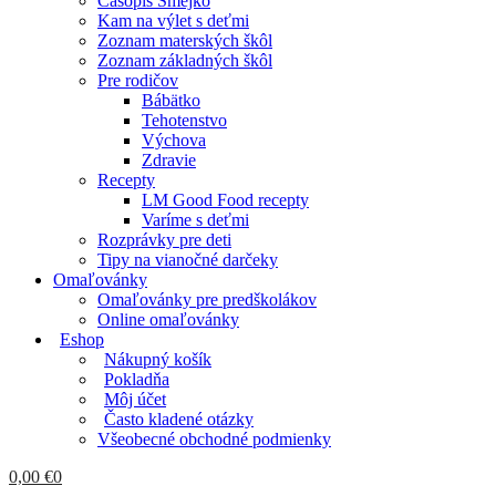
Časopis Smejko
Kam na výlet s deťmi
Zoznam materských škôl
Zoznam základných škôl
Pre rodičov
Bábätko
Tehotenstvo
Výchova
Zdravie
Recepty
LM Good Food recepty
Varíme s deťmi
Rozprávky pre deti
Tipy na vianočné darčeky
Omaľovánky
Omaľovánky pre predškolákov
Online omaľovánky
Eshop
Nákupný košík
Pokladňa
Môj účet
Často kladené otázky
Všeobecné obchodné podmienky
0,00
€
0