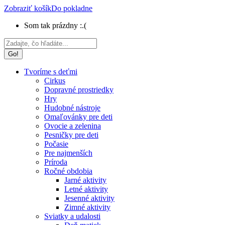
Zobraziť košík
Do pokladne
Som tak prázdny :.(
Search:
Tvoríme s deťmi
Cirkus
Dopravné prostriedky
Hry
Hudobné nástroje
Omaľovánky pre deti
Ovocie a zelenina
Pesničky pre deti
Počasie
Pre najmenších
Príroda
Ročné obdobia
Jarné aktivity
Letné aktivity
Jesenné aktivity
Zimné aktivity
Sviatky a udalosti