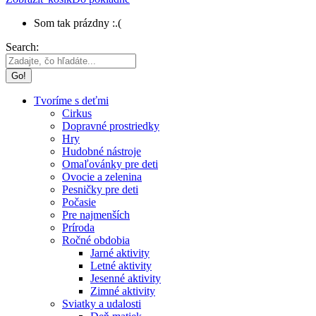
Som tak prázdny :.(
Search:
Tvoríme s deťmi
Cirkus
Dopravné prostriedky
Hry
Hudobné nástroje
Omaľovánky pre deti
Ovocie a zelenina
Pesničky pre deti
Počasie
Pre najmenších
Príroda
Ročné obdobia
Jarné aktivity
Letné aktivity
Jesenné aktivity
Zimné aktivity
Sviatky a udalosti