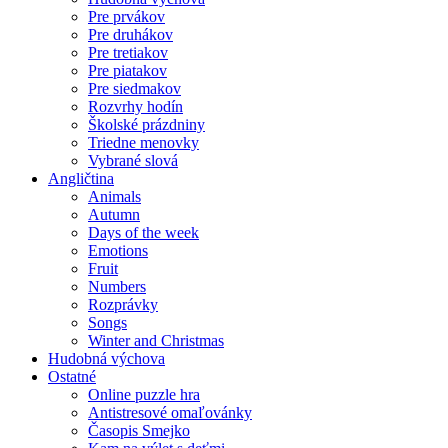
Pre prvákov
Pre druhákov
Pre tretiakov
Pre piatakov
Pre siedmakov
Rozvrhy hodín
Školské prázdniny
Triedne menovky
Vybrané slová
Angličtina
Animals
Autumn
Days of the week
Emotions
Fruit
Numbers
Rozprávky
Songs
Winter and Christmas
Hudobná výchova
Ostatné
Online puzzle hra
Antistresové omaľovánky
Časopis Smejko