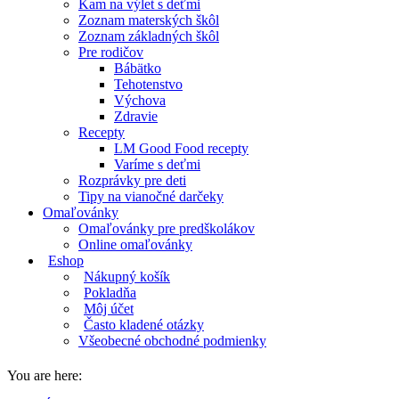
Kam na výlet s deťmi
Zoznam materských škôl
Zoznam základných škôl
Pre rodičov
Bábätko
Tehotenstvo
Výchova
Zdravie
Recepty
LM Good Food recepty
Varíme s deťmi
Rozprávky pre deti
Tipy na vianočné darčeky
Omaľovánky
Omaľovánky pre predškolákov
Online omaľovánky
Eshop
Nákupný košík
Pokladňa
Môj účet
Často kladené otázky
Všeobecné obchodné podmienky
You are here: