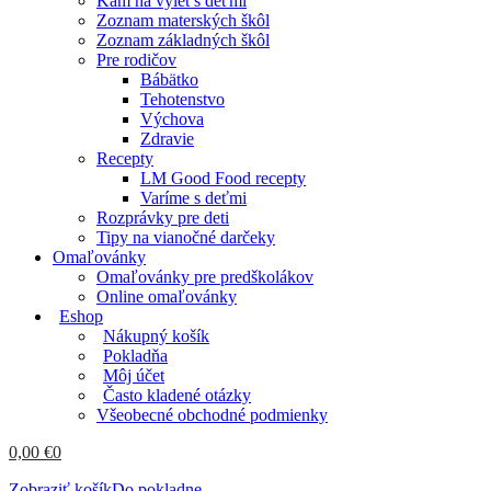
Kam na výlet s deťmi
Zoznam materských škôl
Zoznam základných škôl
Pre rodičov
Bábätko
Tehotenstvo
Výchova
Zdravie
Recepty
LM Good Food recepty
Varíme s deťmi
Rozprávky pre deti
Tipy na vianočné darčeky
Omaľovánky
Omaľovánky pre predškolákov
Online omaľovánky
Eshop
Nákupný košík
Pokladňa
Môj účet
Často kladené otázky
Všeobecné obchodné podmienky
0,00
€
0
Zobraziť košík
Do pokladne