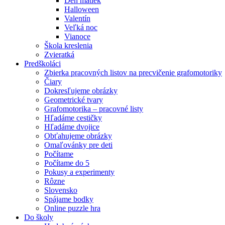
Deň matiek
Halloween
Valentín
Veľká noc
Vianoce
Škola kreslenia
Zvieratká
Predškoláci
Zbierka pracovných listov na precvičenie grafomotoriky
Čiary
Dokresľujeme obrázky
Geometrické tvary
Grafomotorika – pracovné listy
Hľadáme cestičky
Hľadáme dvojice
Obťahujeme obrázky
Omaľovánky pre deti
Počítame
Počítame do 5
Pokusy a experimenty
Rôzne
Slovensko
Spájame bodky
Online puzzle hra
Do školy