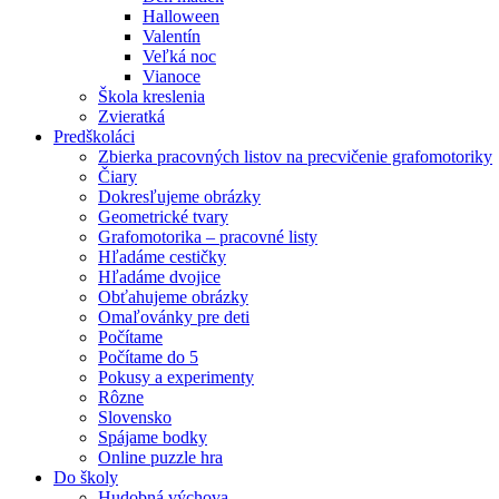
Halloween
Valentín
Veľká noc
Vianoce
Škola kreslenia
Zvieratká
Predškoláci
Zbierka pracovných listov na precvičenie grafomotoriky
Čiary
Dokresľujeme obrázky
Geometrické tvary
Grafomotorika – pracovné listy
Hľadáme cestičky
Hľadáme dvojice
Obťahujeme obrázky
Omaľovánky pre deti
Počítame
Počítame do 5
Pokusy a experimenty
Rôzne
Slovensko
Spájame bodky
Online puzzle hra
Do školy
Hudobná výchova