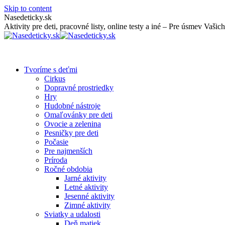
Skip to content
Nasedeticky.sk
Aktivity pre deti, pracovné listy, online testy a iné – Pre úsmev Vašich
Tvoríme s deťmi
Cirkus
Dopravné prostriedky
Hry
Hudobné nástroje
Omaľovánky pre deti
Ovocie a zelenina
Pesničky pre deti
Počasie
Pre najmenších
Príroda
Ročné obdobia
Jarné aktivity
Letné aktivity
Jesenné aktivity
Zimné aktivity
Sviatky a udalosti
Deň matiek