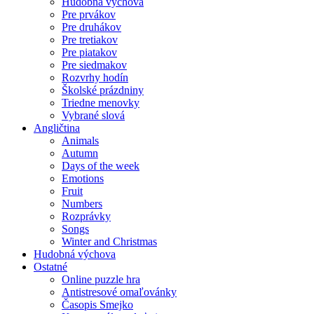
Hudobná výchova
Pre prvákov
Pre druhákov
Pre tretiakov
Pre piatakov
Pre siedmakov
Rozvrhy hodín
Školské prázdniny
Triedne menovky
Vybrané slová
Angličtina
Animals
Autumn
Days of the week
Emotions
Fruit
Numbers
Rozprávky
Songs
Winter and Christmas
Hudobná výchova
Ostatné
Online puzzle hra
Antistresové omaľovánky
Časopis Smejko