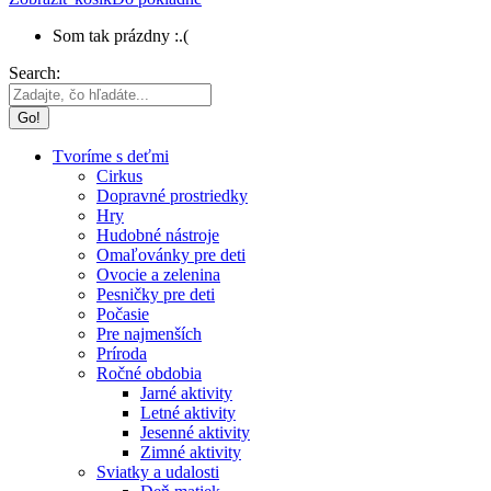
Som tak prázdny :.(
Search:
Tvoríme s deťmi
Cirkus
Dopravné prostriedky
Hry
Hudobné nástroje
Omaľovánky pre deti
Ovocie a zelenina
Pesničky pre deti
Počasie
Pre najmenších
Príroda
Ročné obdobia
Jarné aktivity
Letné aktivity
Jesenné aktivity
Zimné aktivity
Sviatky a udalosti