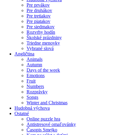
Pre prvákov
Pre druhákov
Pre tretiakov
Pre piatakov
Pre siedmakov
Rozvrhy hodín
Školské prázdniny
Triedne menovky
Vybrané slová
Angličtina
Animals
Autumn
Days of the week
Emotions
Fruit
Numbers
Rozprávky
Songs
Winter and Christmas
Hudobná výchova
Ostatné
Online puzzle hra
Antistresové omaľovánky
Časopis Smejko