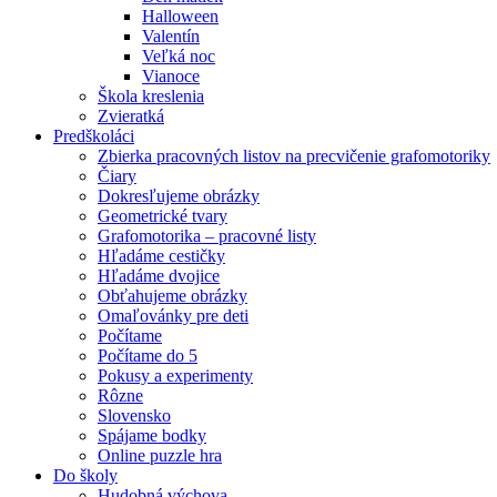
Halloween
Valentín
Veľká noc
Vianoce
Škola kreslenia
Zvieratká
Predškoláci
Zbierka pracovných listov na precvičenie grafomotoriky
Čiary
Dokresľujeme obrázky
Geometrické tvary
Grafomotorika – pracovné listy
Hľadáme cestičky
Hľadáme dvojice
Obťahujeme obrázky
Omaľovánky pre deti
Počítame
Počítame do 5
Pokusy a experimenty
Rôzne
Slovensko
Spájame bodky
Online puzzle hra
Do školy
Hudobná výchova