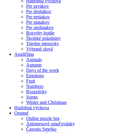
Hudobná výchova
Pre prvákov
Pre druhákov
Pre tretiakov
Pre piatakov
Pre siedmakov
Rozvrhy hodín
Školské prázdniny
Triedne menovky
Vybrané slová
Angličtina
Animals
Autumn
Days of the week
Emotions
Fruit
Numbers
Rozprávky
Songs
Winter and Christmas
Hudobná výchova
Ostatné
Online puzzle hra
Antistresové omaľovánky
Časopis Smejko