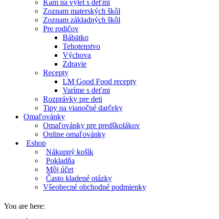
Kam na výlet s deťmi
Zoznam materských škôl
Zoznam základných škôl
Pre rodičov
Bábätko
Tehotenstvo
Výchova
Zdravie
Recepty
LM Good Food recepty
Varíme s deťmi
Rozprávky pre deti
Tipy na vianočné darčeky
Omaľovánky
Omaľovánky pre predškolákov
Online omaľovánky
Eshop
Nákupný košík
Pokladňa
Môj účet
Často kladené otázky
Všeobecné obchodné podmienky
You are here: