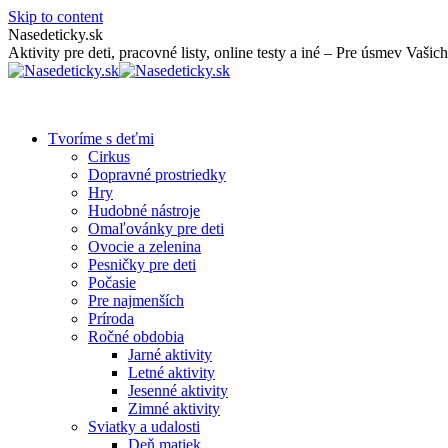
Skip to content
Nasedeticky.sk
Aktivity pre deti, pracovné listy, online testy a iné – Pre úsmev Vašich
Tvoríme s deťmi
Cirkus
Dopravné prostriedky
Hry
Hudobné nástroje
Omaľovánky pre deti
Ovocie a zelenina
Pesničky pre deti
Počasie
Pre najmenších
Príroda
Ročné obdobia
Jarné aktivity
Letné aktivity
Jesenné aktivity
Zimné aktivity
Sviatky a udalosti
Deň matiek