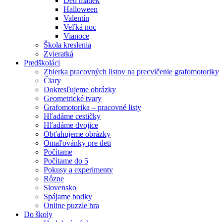
Deň matiek
Halloween
Valentín
Veľká noc
Vianoce
Škola kreslenia
Zvieratká
Predškoláci
Zbierka pracovných listov na precvičenie grafomotoriky
Čiary
Dokresľujeme obrázky
Geometrické tvary
Grafomotorika – pracovné listy
Hľadáme cestičky
Hľadáme dvojice
Obťahujeme obrázky
Omaľovánky pre deti
Počítame
Počítame do 5
Pokusy a experimenty
Rôzne
Slovensko
Spájame bodky
Online puzzle hra
Do školy