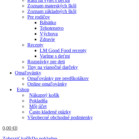
Kam na výlet s deťmi
Zoznam materských škôl
Zoznam základných škôl
Pre rodičov
Bábätko
Tehotenstvo
Výchova
Zdravie
Recepty
LM Good Food recepty
Varíme s deťmi
Rozprávky pre deti
Tipy na vianočné darčeky
Omaľovánky
Omaľovánky pre predškolákov
Online omaľovánky
Eshop
Nákupný košík
Pokladňa
Môj účet
Často kladené otázky
Všeobecné obchodné podmienky
0,00
€
0
Zobraziť košík
Do pokladne