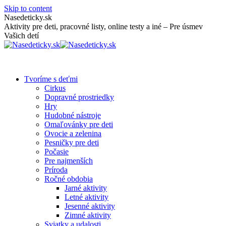
Skip to content
Nasedeticky.sk
Aktivity pre deti, pracovné listy, online testy a iné – Pre úsmev
Vašich detí
Tvoríme s deťmi
Cirkus
Dopravné prostriedky
Hry
Hudobné nástroje
Omaľovánky pre deti
Ovocie a zelenina
Pesničky pre deti
Počasie
Pre najmenších
Príroda
Ročné obdobia
Jarné aktivity
Letné aktivity
Jesenné aktivity
Zimné aktivity
Sviatky a udalosti