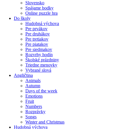
Slovensko
Spájame bodky
Online puzzle hra
Do školy
Hudobná výchova
Pre prvákov
Pre druhákov
Pre tretiakov
Pre piatakov
Pre siedmakov
Rozvrhy hodín
Školské prázdniny
Triedne menovky
Vybrané slová
Angličtina
Animals
Autumn
Days of the week
Emotions
Fruit
Numbers
Rozprávky
Songs
Winter and Christmas
Hudobná výchova