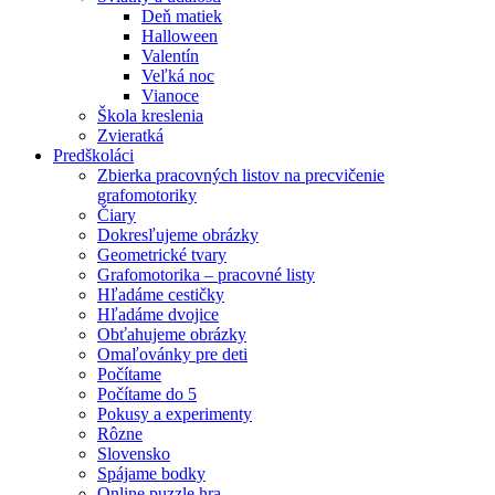
Deň matiek
Halloween
Valentín
Veľká noc
Vianoce
Škola kreslenia
Zvieratká
Predškoláci
Zbierka pracovných listov na precvičenie
grafomotoriky
Čiary
Dokresľujeme obrázky
Geometrické tvary
Grafomotorika – pracovné listy
Hľadáme cestičky
Hľadáme dvojice
Obťahujeme obrázky
Omaľovánky pre deti
Počítame
Počítame do 5
Pokusy a experimenty
Rôzne
Slovensko
Spájame bodky
Online puzzle hra