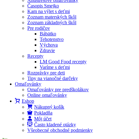
Antistresové omaľovánky
Časopis Smejko
Kam na výlet s deťmi
Zoznam materských škôl
Zoznam základných škôl
Pre rodičov
Bábätko
Tehotenstvo
Výchova
Zdravie
Recepty
LM Good Food recepty
Varíme s deťmi
Rozprávky pre deti
Tipy na vianočné darčeky
Omaľovánky
Omaľovánky pre predškolákov
Online omaľovánky
Eshop
Nákupný košík
Pokladňa
Môj účet
Často kladené otázky
Všeobecné obchodné podmienky