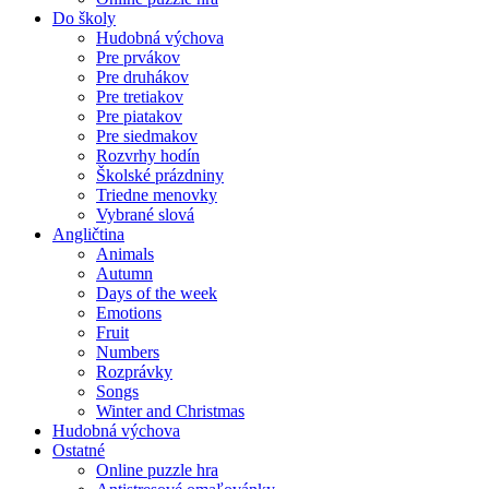
Do školy
Hudobná výchova
Pre prvákov
Pre druhákov
Pre tretiakov
Pre piatakov
Pre siedmakov
Rozvrhy hodín
Školské prázdniny
Triedne menovky
Vybrané slová
Angličtina
Animals
Autumn
Days of the week
Emotions
Fruit
Numbers
Rozprávky
Songs
Winter and Christmas
Hudobná výchova
Ostatné
Online puzzle hra