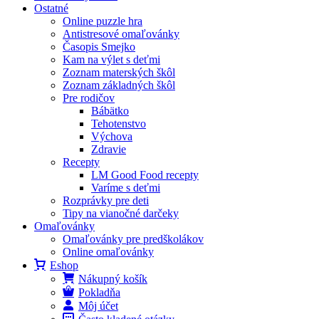
Ostatné
Online puzzle hra
Antistresové omaľovánky
Časopis Smejko
Kam na výlet s deťmi
Zoznam materských škôl
Zoznam základných škôl
Pre rodičov
Bábätko
Tehotenstvo
Výchova
Zdravie
Recepty
LM Good Food recepty
Varíme s deťmi
Rozprávky pre deti
Tipy na vianočné darčeky
Omaľovánky
Omaľovánky pre predškolákov
Online omaľovánky
Eshop
Nákupný košík
Pokladňa
Môj účet