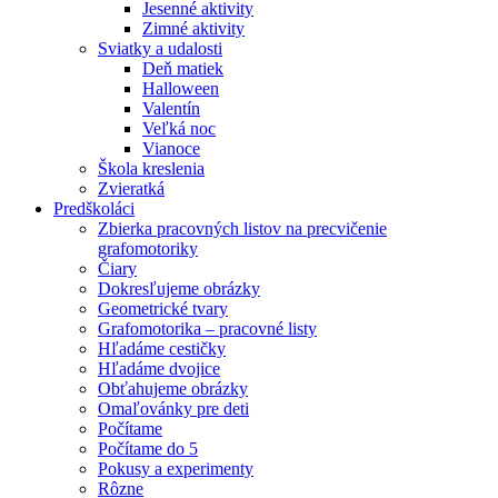
Jesenné aktivity
Zimné aktivity
Sviatky a udalosti
Deň matiek
Halloween
Valentín
Veľká noc
Vianoce
Škola kreslenia
Zvieratká
Predškoláci
Zbierka pracovných listov na precvičenie
grafomotoriky
Čiary
Dokresľujeme obrázky
Geometrické tvary
Grafomotorika – pracovné listy
Hľadáme cestičky
Hľadáme dvojice
Obťahujeme obrázky
Omaľovánky pre deti
Počítame
Počítame do 5
Pokusy a experimenty
Rôzne