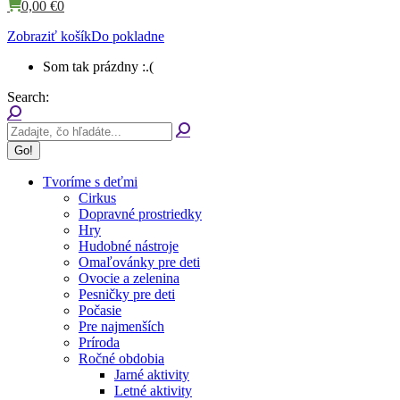
0,00
€
0
Zobraziť košík
Do pokladne
Som tak prázdny :.(
Search:
Tvoríme s deťmi
Cirkus
Dopravné prostriedky
Hry
Hudobné nástroje
Omaľovánky pre deti
Ovocie a zelenina
Pesničky pre deti
Počasie
Pre najmenších
Príroda
Ročné obdobia
Jarné aktivity
Letné aktivity