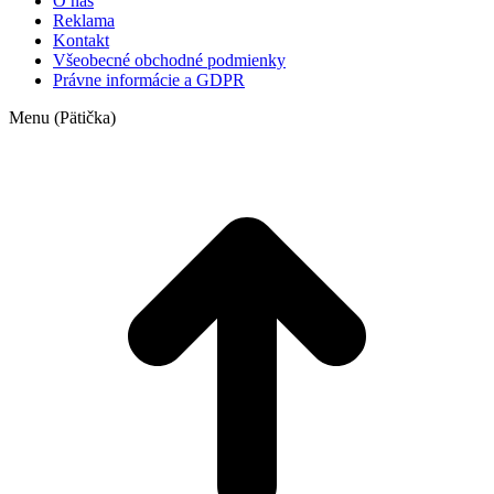
O nás
Reklama
Kontakt
Všeobecné obchodné podmienky
Právne informácie a GDPR
Menu (Pätička)
t
T