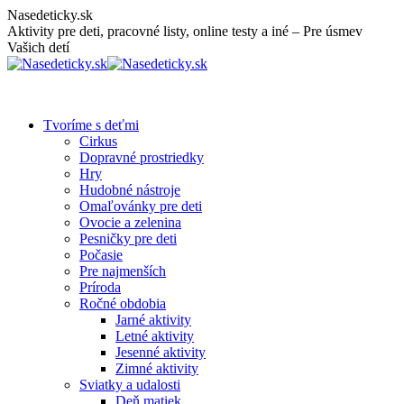
Skip
Nasedeticky.sk
to
Aktivity pre deti, pracovné listy, online testy a iné – Pre úsmev
content
Vašich detí
Tvoríme s deťmi
Cirkus
Dopravné prostriedky
Hry
Hudobné nástroje
Omaľovánky pre deti
Ovocie a zelenina
Pesničky pre deti
Počasie
Pre najmenších
Príroda
Ročné obdobia
Jarné aktivity
Letné aktivity
Jesenné aktivity
Zimné aktivity
Sviatky a udalosti
Deň matiek