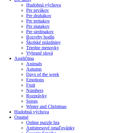
Hudobná výchova
Pre prvákov
Pre druhákov
Pre tretiakov
Pre piatakov
Pre siedmakov
Rozvrhy hodín
Školské prázdniny
Triedne menovky
Vybrané slová
Angličtina
Animals
Autumn
Days of the week
Emotions
Fruit
Numbers
Rozprávky
Songs
Winter and Christmas
Hudobná výchova
Ostatné
Online puzzle hra
Antistresové omaľovánky