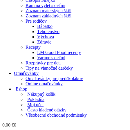
Časopis Smejko
Kam na výlet s deťmi
Zoznam materských škôl
Zoznam základných škôl
Pre rodičov
Bábätko
Tehotenstvo
Výchova
Zdravie
Recepty
LM Good Food recepty
Varíme s deťmi
Rozprávky pre deti
Tipy na vianočné darčeky
Omaľovánky
Omaľovánky pre predškolákov
Online omaľovánky
Eshop
Nákupný košík
Pokladňa
Môj účet
Často kladené otázky
Všeobecné obchodné podmienky
0,00
€
0