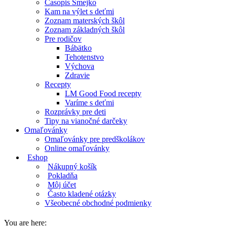
Časopis Smejko
Kam na výlet s deťmi
Zoznam materských škôl
Zoznam základných škôl
Pre rodičov
Bábätko
Tehotenstvo
Výchova
Zdravie
Recepty
LM Good Food recepty
Varíme s deťmi
Rozprávky pre deti
Tipy na vianočné darčeky
Omaľovánky
Omaľovánky pre predškolákov
Online omaľovánky
Eshop
Nákupný košík
Pokladňa
Môj účet
Často kladené otázky
Všeobecné obchodné podmienky
You are here: