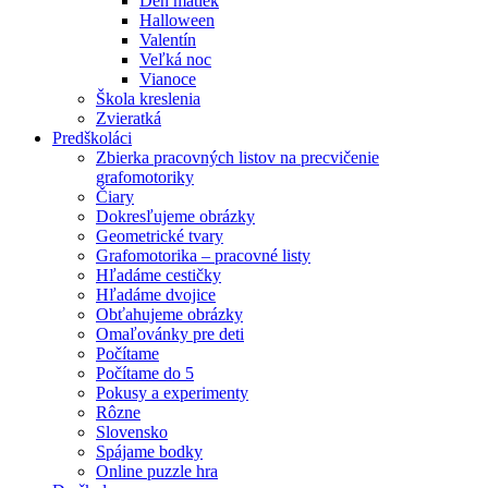
Deň matiek
Halloween
Valentín
Veľká noc
Vianoce
Škola kreslenia
Zvieratká
Predškoláci
Zbierka pracovných listov na precvičenie
grafomotoriky
Čiary
Dokresľujeme obrázky
Geometrické tvary
Grafomotorika – pracovné listy
Hľadáme cestičky
Hľadáme dvojice
Obťahujeme obrázky
Omaľovánky pre deti
Počítame
Počítame do 5
Pokusy a experimenty
Rôzne
Slovensko
Spájame bodky
Online puzzle hra