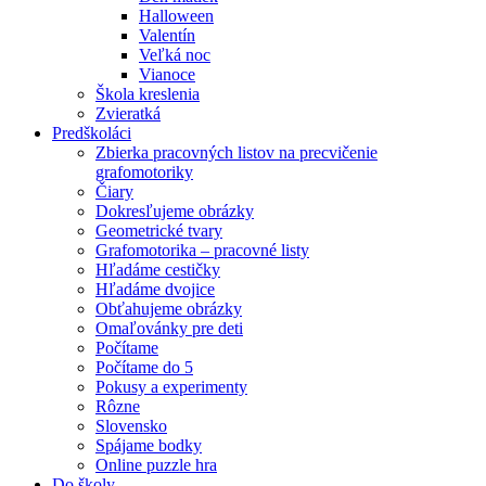
Halloween
Valentín
Veľká noc
Vianoce
Škola kreslenia
Zvieratká
Predškoláci
Zbierka pracovných listov na precvičenie
grafomotoriky
Čiary
Dokresľujeme obrázky
Geometrické tvary
Grafomotorika – pracovné listy
Hľadáme cestičky
Hľadáme dvojice
Obťahujeme obrázky
Omaľovánky pre deti
Počítame
Počítame do 5
Pokusy a experimenty
Rôzne
Slovensko
Spájame bodky
Online puzzle hra
Do školy