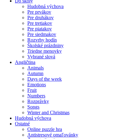
Do školy
Hudobná výchova
Pre prvákov
Pre druhákov
Pre tretiakov
Pre piatakov
Pre siedmakov
Rozvrhy hodín
Školské prázdniny
Triedne menovky
Vybrané slová
Angličtina
Animals
Autumn
Days of the week
Emotions
Fruit
Numbers
Rozprávky
Songs
Winter and Christmas
Hudobná výchova
Ostatné
Online puzzle hra
Antistresové omaľovánky