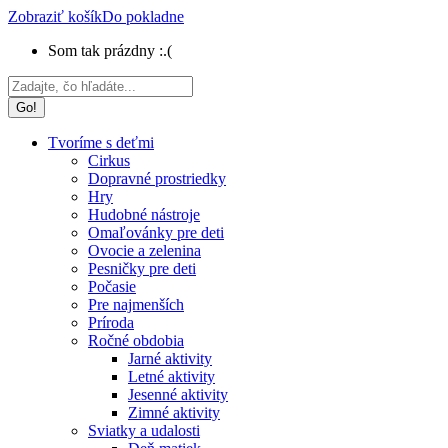
Zobraziť košík
Do pokladne
Som tak prázdny :.(
Search:
Tvoríme s deťmi
Cirkus
Dopravné prostriedky
Hry
Hudobné nástroje
Omaľovánky pre deti
Ovocie a zelenina
Pesničky pre deti
Počasie
Pre najmenších
Príroda
Ročné obdobia
Jarné aktivity
Letné aktivity
Jesenné aktivity
Zimné aktivity
Sviatky a udalosti