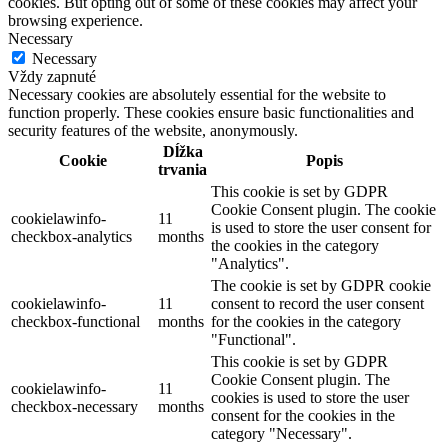
cookies. But opting out of some of these cookies may affect your
browsing experience.
Necessary
Necessary
Vždy zapnuté
Necessary cookies are absolutely essential for the website to
function properly. These cookies ensure basic functionalities and
security features of the website, anonymously.
Dĺžka
Cookie
Popis
trvania
This cookie is set by GDPR
Cookie Consent plugin. The cookie
cookielawinfo-
11
is used to store the user consent for
checkbox-analytics
months
the cookies in the category
"Analytics".
The cookie is set by GDPR cookie
cookielawinfo-
11
consent to record the user consent
checkbox-functional
months
for the cookies in the category
"Functional".
This cookie is set by GDPR
Cookie Consent plugin. The
cookielawinfo-
11
cookies is used to store the user
checkbox-necessary
months
consent for the cookies in the
category "Necessary".