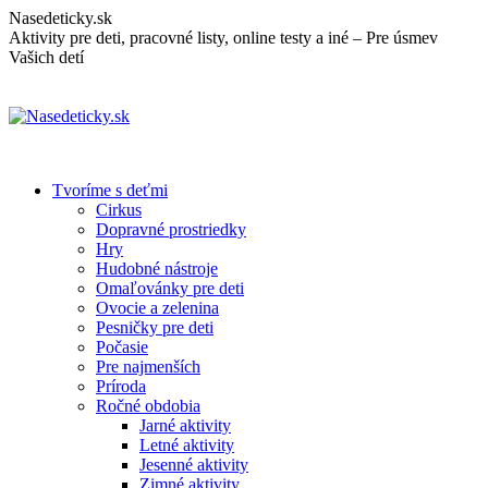
Skip
Nasedeticky.sk
to
Aktivity pre deti, pracovné listy, online testy a iné – Pre úsmev
content
Vašich detí
Tvoríme s deťmi
Cirkus
Dopravné prostriedky
Hry
Hudobné nástroje
Omaľovánky pre deti
Ovocie a zelenina
Pesničky pre deti
Počasie
Pre najmenších
Príroda
Ročné obdobia
Jarné aktivity
Letné aktivity
Jesenné aktivity
Zimné aktivity