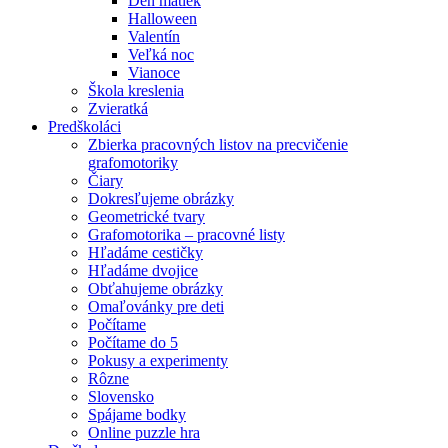
Deň matiek
Halloween
Valentín
Veľká noc
Vianoce
Škola kreslenia
Zvieratká
Predškoláci
Zbierka pracovných listov na precvičenie
grafomotoriky
Čiary
Dokresľujeme obrázky
Geometrické tvary
Grafomotorika – pracovné listy
Hľadáme cestičky
Hľadáme dvojice
Obťahujeme obrázky
Omaľovánky pre deti
Počítame
Počítame do 5
Pokusy a experimenty
Rôzne
Slovensko
Spájame bodky
Online puzzle hra