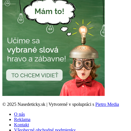
© 2025 Nasedeticky.sk | Vytvorené v spolupráci s
Pietro Media
O nás
Reklama
Kontakt
Všeobecné obchodné podmienky