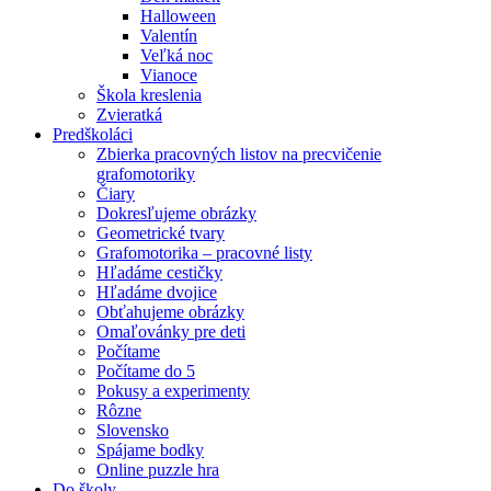
Halloween
Valentín
Veľká noc
Vianoce
Škola kreslenia
Zvieratká
Predškoláci
Zbierka pracovných listov na precvičenie
grafomotoriky
Čiary
Dokresľujeme obrázky
Geometrické tvary
Grafomotorika – pracovné listy
Hľadáme cestičky
Hľadáme dvojice
Obťahujeme obrázky
Omaľovánky pre deti
Počítame
Počítame do 5
Pokusy a experimenty
Rôzne
Slovensko
Spájame bodky
Online puzzle hra
Do školy