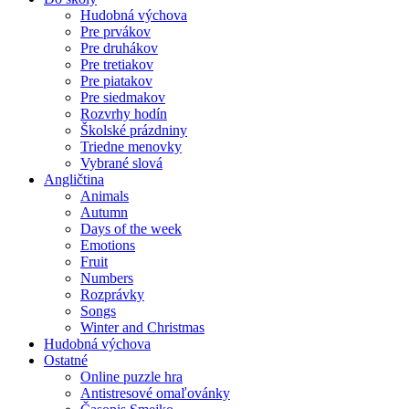
Hudobná výchova
Pre prvákov
Pre druhákov
Pre tretiakov
Pre piatakov
Pre siedmakov
Rozvrhy hodín
Školské prázdniny
Triedne menovky
Vybrané slová
Angličtina
Animals
Autumn
Days of the week
Emotions
Fruit
Numbers
Rozprávky
Songs
Winter and Christmas
Hudobná výchova
Ostatné
Online puzzle hra
Antistresové omaľovánky