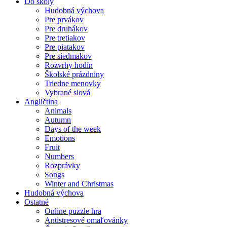
Do školy
Hudobná výchova
Pre prvákov
Pre druhákov
Pre tretiakov
Pre piatakov
Pre siedmakov
Rozvrhy hodín
Školské prázdniny
Triedne menovky
Vybrané slová
Angličtina
Animals
Autumn
Days of the week
Emotions
Fruit
Numbers
Rozprávky
Songs
Winter and Christmas
Hudobná výchova
Ostatné
Online puzzle hra
Antistresové omaľovánky