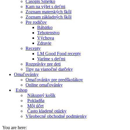
Časopis Smejko
Kam na výlet s deťmi
Zoznam materských škôl
Zoznam základných škôl
Pre rodičov
Bábätko
Tehotenstvo
Výchova
Zdravie
Recepty
LM Good Food recepty
Varíme s deťmi
Rozprávky pre deti
Tipy na vianočné darčeky
Omaľovánky
Omaľovánky pre predškolákov
Online omaľovánky
Eshop
Nákupný košík
Pokladňa
Môj účet
Často kladené otázky
Všeobecné obchodné podmienky
You are here: