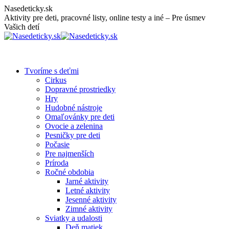
Skip
Nasedeticky.sk
to
Aktivity pre deti, pracovné listy, online testy a iné – Pre úsmev
content
Vašich detí
Tvoríme s deťmi
Cirkus
Dopravné prostriedky
Hry
Hudobné nástroje
Omaľovánky pre deti
Ovocie a zelenina
Pesničky pre deti
Počasie
Pre najmenších
Príroda
Ročné obdobia
Jarné aktivity
Letné aktivity
Jesenné aktivity
Zimné aktivity
Sviatky a udalosti
Deň matiek