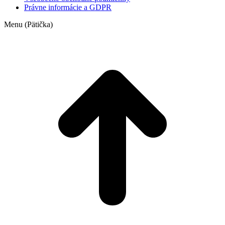
Právne informácie a GDPR
Menu (Pätička)
t
T