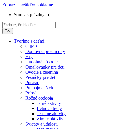
Zobraziť košík
Do pokladne
Som tak prázdny :.(
Search:
Tvoríme s deťmi
Cirkus
Dopravné prostriedky
Hry
Hudobné nástroje
Omaľovánky pre deti
Ovocie a zelenina
Pesničky pre deti
Počasie
Pre najmenších
Príroda
Ročné obdobia
Jarné aktivity
Letné aktivity
Jesenné aktivity
Zimné aktivity
Sviatky a udalosti