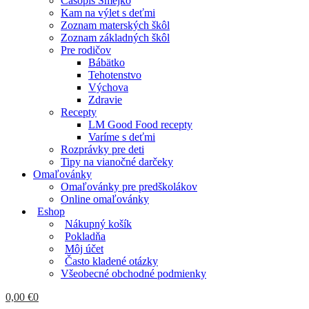
Časopis Smejko
Kam na výlet s deťmi
Zoznam materských škôl
Zoznam základných škôl
Pre rodičov
Bábätko
Tehotenstvo
Výchova
Zdravie
Recepty
LM Good Food recepty
Varíme s deťmi
Rozprávky pre deti
Tipy na vianočné darčeky
Omaľovánky
Omaľovánky pre predškolákov
Online omaľovánky
Eshop
Nákupný košík
Pokladňa
Môj účet
Často kladené otázky
Všeobecné obchodné podmienky
0,00
€
0