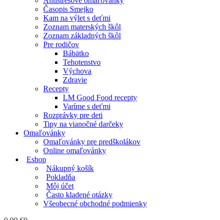
Antistresové omaľovánky
Časopis Smejko
Kam na výlet s deťmi
Zoznam materských škôl
Zoznam základných škôl
Pre rodičov
Bábätko
Tehotenstvo
Výchova
Zdravie
Recepty
LM Good Food recepty
Varíme s deťmi
Rozprávky pre deti
Tipy na vianočné darčeky
Omaľovánky
Omaľovánky pre predškolákov
Online omaľovánky
Eshop
Nákupný košík
Pokladňa
Môj účet
Často kladené otázky
Všeobecné obchodné podmienky