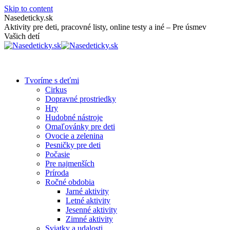
Skip to content
Nasedeticky.sk
Aktivity pre deti, pracovné listy, online testy a iné – Pre úsmev
Vašich detí
Tvoríme s deťmi
Cirkus
Dopravné prostriedky
Hry
Hudobné nástroje
Omaľovánky pre deti
Ovocie a zelenina
Pesničky pre deti
Počasie
Pre najmenších
Príroda
Ročné obdobia
Jarné aktivity
Letné aktivity
Jesenné aktivity
Zimné aktivity
Sviatky a udalosti