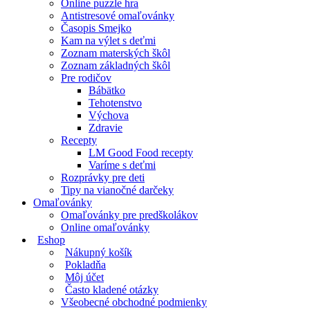
Online puzzle hra
Antistresové omaľovánky
Časopis Smejko
Kam na výlet s deťmi
Zoznam materských škôl
Zoznam základných škôl
Pre rodičov
Bábätko
Tehotenstvo
Výchova
Zdravie
Recepty
LM Good Food recepty
Varíme s deťmi
Rozprávky pre deti
Tipy na vianočné darčeky
Omaľovánky
Omaľovánky pre predškolákov
Online omaľovánky
Eshop
Nákupný košík
Pokladňa
Môj účet
Často kladené otázky
Všeobecné obchodné podmienky