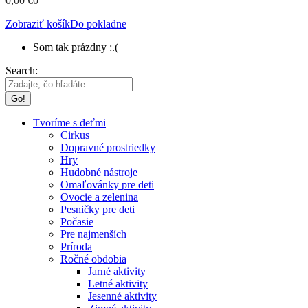
0,00
€
0
Zobraziť košík
Do pokladne
Som tak prázdny :.(
Search:
Tvoríme s deťmi
Cirkus
Dopravné prostriedky
Hry
Hudobné nástroje
Omaľovánky pre deti
Ovocie a zelenina
Pesničky pre deti
Počasie
Pre najmenších
Príroda
Ročné obdobia
Jarné aktivity
Letné aktivity
Jesenné aktivity