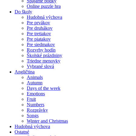
Spájame bodky
Online puzzle hra
Do školy
Hudobná výchova
Pre prvákov
Pre druhákov
Pre tretiakov
Pre piatakov
Pre siedmakov
Rozvrhy hodín
Školské prázdniny
Triedne menovky
Vybrané slová
Angličtina
Animals
Autumn
Days of the week
Emotions
Fruit
Numbers
Rozprávky
Songs
Winter and Christmas
Hudobná výchova
Ostatné