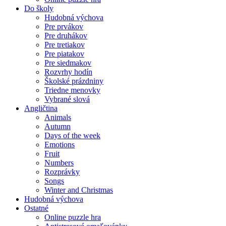
Do školy
Hudobná výchova
Pre prvákov
Pre druhákov
Pre tretiakov
Pre piatakov
Pre siedmakov
Rozvrhy hodín
Školské prázdniny
Triedne menovky
Vybrané slová
Angličtina
Animals
Autumn
Days of the week
Emotions
Fruit
Numbers
Rozprávky
Songs
Winter and Christmas
Hudobná výchova
Ostatné
Online puzzle hra