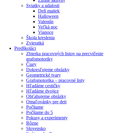
Zimné aktivity
Sviatky a udalosti
Deň matiek
Halloween
Valentín
Veľká noc
Vianoce
Škola kreslenia
Zvieratká
Predškoláci
Zbierka pracovných listov na precvičenie
grafomotoriky
Čiary
Dokresľujeme obrázky
Geometrické tvary
Grafomotorika – pracovné listy
Hľadáme cestičky
Hľadáme dvojice
Obťahujeme obrázky
Omaľovánky pre deti
Počítame
Počítame do 5
Pokusy a experimenty
Rôzne
Slovensko