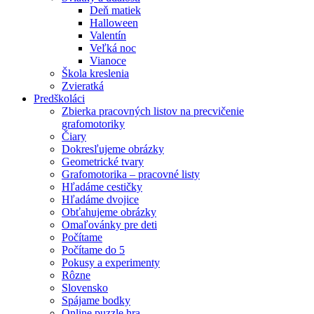
Deň matiek
Halloween
Valentín
Veľká noc
Vianoce
Škola kreslenia
Zvieratká
Predškoláci
Zbierka pracovných listov na precvičenie
grafomotoriky
Čiary
Dokresľujeme obrázky
Geometrické tvary
Grafomotorika – pracovné listy
Hľadáme cestičky
Hľadáme dvojice
Obťahujeme obrázky
Omaľovánky pre deti
Počítame
Počítame do 5
Pokusy a experimenty
Rôzne
Slovensko
Spájame bodky
Online puzzle hra