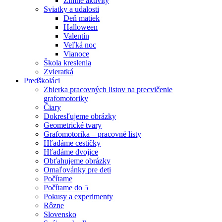
Zimné aktivity
Sviatky a udalosti
Deň matiek
Halloween
Valentín
Veľká noc
Vianoce
Škola kreslenia
Zvieratká
Predškoláci
Zbierka pracovných listov na precvičenie
grafomotoriky
Čiary
Dokresľujeme obrázky
Geometrické tvary
Grafomotorika – pracovné listy
Hľadáme cestičky
Hľadáme dvojice
Obťahujeme obrázky
Omaľovánky pre deti
Počítame
Počítame do 5
Pokusy a experimenty
Rôzne
Slovensko