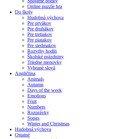
Spájame bodky
Online puzzle hra
Do školy
Hudobná výchova
Pre prvákov
Pre druhákov
Pre tretiakov
Pre piatakov
Pre siedmakov
Rozvrhy hodín
Školské prázdniny
Triedne menovky
Vybrané slová
Angličtina
Animals
Autumn
Days of the week
Emotions
Fruit
Numbers
Rozprávky
Songs
Winter and Christmas
Hudobná výchova
Ostatné