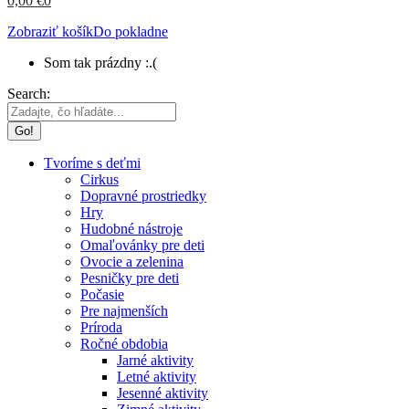
0,00
€
0
Zobraziť košík
Do pokladne
Som tak prázdny :.(
Search:
Tvoríme s deťmi
Cirkus
Dopravné prostriedky
Hry
Hudobné nástroje
Omaľovánky pre deti
Ovocie a zelenina
Pesničky pre deti
Počasie
Pre najmenších
Príroda
Ročné obdobia
Jarné aktivity
Letné aktivity
Jesenné aktivity