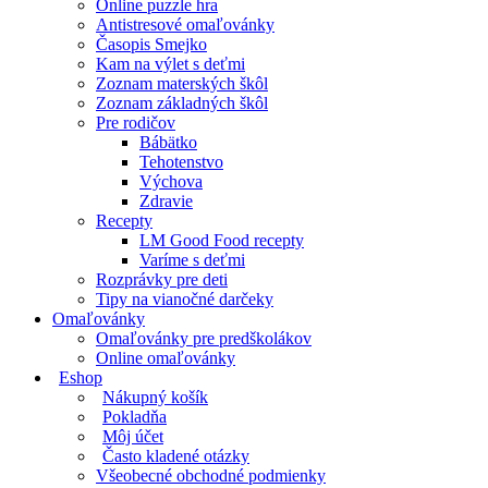
Online puzzle hra
Antistresové omaľovánky
Časopis Smejko
Kam na výlet s deťmi
Zoznam materských škôl
Zoznam základných škôl
Pre rodičov
Bábätko
Tehotenstvo
Výchova
Zdravie
Recepty
LM Good Food recepty
Varíme s deťmi
Rozprávky pre deti
Tipy na vianočné darčeky
Omaľovánky
Omaľovánky pre predškolákov
Online omaľovánky
Eshop
Nákupný košík
Pokladňa
Môj účet
Často kladené otázky
Všeobecné obchodné podmienky