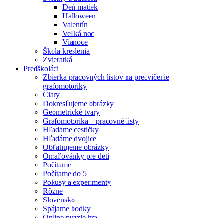
Deň matiek
Halloween
Valentín
Veľká noc
Vianoce
Škola kreslenia
Zvieratká
Predškoláci
Zbierka pracovných listov na precvičenie
grafomotoriky
Čiary
Dokresľujeme obrázky
Geometrické tvary
Grafomotorika – pracovné listy
Hľadáme cestičky
Hľadáme dvojice
Obťahujeme obrázky
Omaľovánky pre deti
Počítame
Počítame do 5
Pokusy a experimenty
Rôzne
Slovensko
Spájame bodky
Online puzzle hra