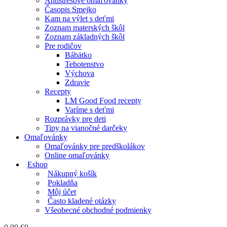
Antistresové omaľovánky
Časopis Smejko
Kam na výlet s deťmi
Zoznam materských škôl
Zoznam základných škôl
Pre rodičov
Bábätko
Tehotenstvo
Výchova
Zdravie
Recepty
LM Good Food recepty
Varíme s deťmi
Rozprávky pre deti
Tipy na vianočné darčeky
Omaľovánky
Omaľovánky pre predškolákov
Online omaľovánky
Eshop
Nákupný košík
Pokladňa
Môj účet
Často kladené otázky
Všeobecné obchodné podmienky