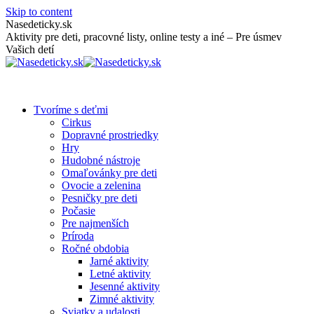
Skip to content
Nasedeticky.sk
Aktivity pre deti, pracovné listy, online testy a iné – Pre úsmev
Vašich detí
Tvoríme s deťmi
Cirkus
Dopravné prostriedky
Hry
Hudobné nástroje
Omaľovánky pre deti
Ovocie a zelenina
Pesničky pre deti
Počasie
Pre najmenších
Príroda
Ročné obdobia
Jarné aktivity
Letné aktivity
Jesenné aktivity
Zimné aktivity
Sviatky a udalosti