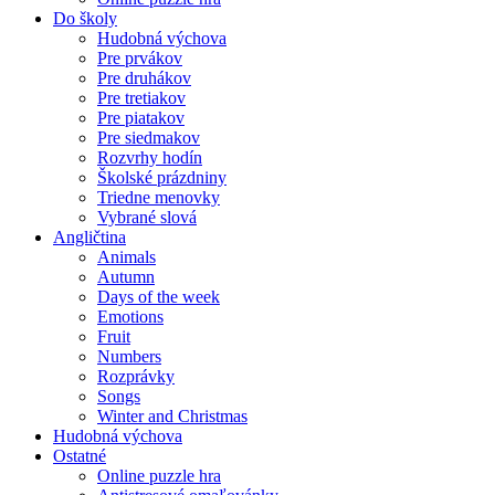
Do školy
Hudobná výchova
Pre prvákov
Pre druhákov
Pre tretiakov
Pre piatakov
Pre siedmakov
Rozvrhy hodín
Školské prázdniny
Triedne menovky
Vybrané slová
Angličtina
Animals
Autumn
Days of the week
Emotions
Fruit
Numbers
Rozprávky
Songs
Winter and Christmas
Hudobná výchova
Ostatné
Online puzzle hra