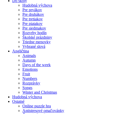
Do školy
Hudobná výchova
Pre prvákov
Pre druhákov
Pre tretiakov
Pre piatakov
Pre siedmakov
Rozvrhy hodín
Školské prázdniny
Triedne menovky
Vybrané slová
Angličtina
Animals
Autumn
Days of the week
Emotions
Fruit
Numbers
Rozprávky
Songs
Winter and Christmas
Hudobná výchova
Ostatné
Online puzzle hra
Antistresové omaľovánky