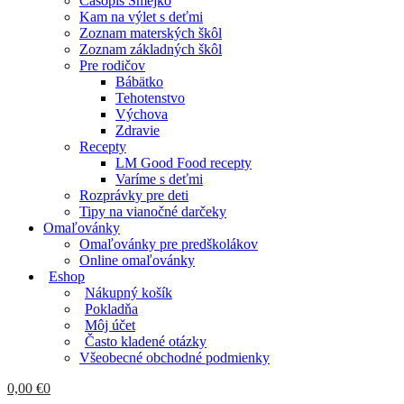
Časopis Smejko
Kam na výlet s deťmi
Zoznam materských škôl
Zoznam základných škôl
Pre rodičov
Bábätko
Tehotenstvo
Výchova
Zdravie
Recepty
LM Good Food recepty
Varíme s deťmi
Rozprávky pre deti
Tipy na vianočné darčeky
Omaľovánky
Omaľovánky pre predškolákov
Online omaľovánky
Eshop
Nákupný košík
Pokladňa
Môj účet
Často kladené otázky
Všeobecné obchodné podmienky
0,00
€
0