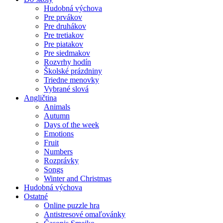
Hudobná výchova
Pre prvákov
Pre druhákov
Pre tretiakov
Pre piatakov
Pre siedmakov
Rozvrhy hodín
Školské prázdniny
Triedne menovky
Vybrané slová
Angličtina
Animals
Autumn
Days of the week
Emotions
Fruit
Numbers
Rozprávky
Songs
Winter and Christmas
Hudobná výchova
Ostatné
Online puzzle hra
Antistresové omaľovánky