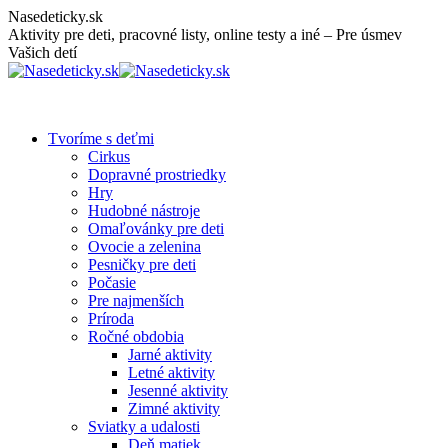
Skip
Nasedeticky.sk
to
Aktivity pre deti, pracovné listy, online testy a iné – Pre úsmev
content
Vašich detí
Tvoríme s deťmi
Cirkus
Dopravné prostriedky
Hry
Hudobné nástroje
Omaľovánky pre deti
Ovocie a zelenina
Pesničky pre deti
Počasie
Pre najmenších
Príroda
Ročné obdobia
Jarné aktivity
Letné aktivity
Jesenné aktivity
Zimné aktivity
Sviatky a udalosti
Deň matiek