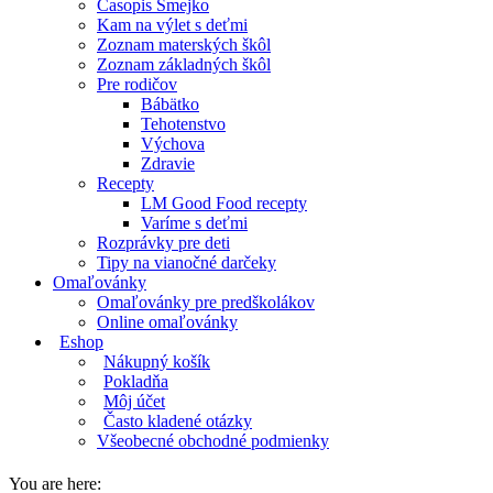
Časopis Smejko
Kam na výlet s deťmi
Zoznam materských škôl
Zoznam základných škôl
Pre rodičov
Bábätko
Tehotenstvo
Výchova
Zdravie
Recepty
LM Good Food recepty
Varíme s deťmi
Rozprávky pre deti
Tipy na vianočné darčeky
Omaľovánky
Omaľovánky pre predškolákov
Online omaľovánky
Eshop
Nákupný košík
Pokladňa
Môj účet
Často kladené otázky
Všeobecné obchodné podmienky
You are here: