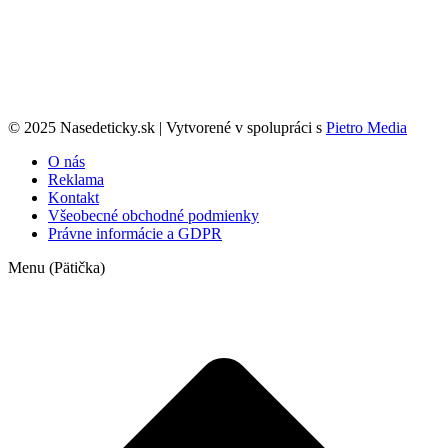
© 2025 Nasedeticky.sk | Vytvorené v spolupráci s
Pietro Media
O nás
Reklama
Kontakt
Všeobecné obchodné podmienky
Právne informácie a GDPR
Menu (Pätička)
t
T