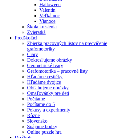
Halloween
Valentín
Veľká noc
Vianoce
Škola kreslenia
Zvieratká
Predškoláci
Zbierka pracovných listov na precvičenie
grafomotoriky
Čiary
Dokresľujeme obrázky
Geometrické tvary
Grafomotorika – pracovné listy
Hľadáme cestičky
Hľadáme dvojice
Obťahujeme obrázky
Omaľovánky pre deti
Počítame
Počítame do 5
Pokusy a experimenty
Rôzne
Slovensko
Spájame bodky
Online puzzle hra
Do školy