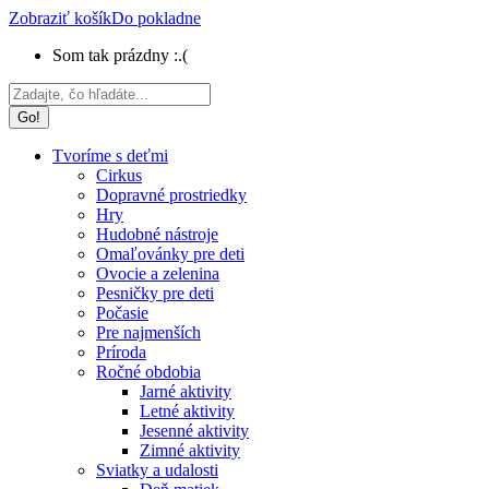
Zobraziť košík
Do pokladne
Som tak prázdny :.(
Search:
Tvoríme s deťmi
Cirkus
Dopravné prostriedky
Hry
Hudobné nástroje
Omaľovánky pre deti
Ovocie a zelenina
Pesničky pre deti
Počasie
Pre najmenších
Príroda
Ročné obdobia
Jarné aktivity
Letné aktivity
Jesenné aktivity
Zimné aktivity
Sviatky a udalosti