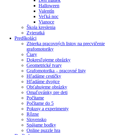
Deň matiek
Halloween
Valentín
Veľká noc
Vianoce
Škola kreslenia
Zvieratká
Predškoláci
Zbierka pracovných listov na precvičenie
grafomotoriky
Čiary
Dokresľujeme obrázky
Geometrické tvary
Grafomotorika – pracovné listy
Hľadáme cestičky
Hľadáme dvojice
Obťahujeme obrázky
Omaľovánky pre deti
Počítame
Počítame do 5
Pokusy a experimenty
Rôzne
Slovensko
Spájame bodky
Online puzzle hra