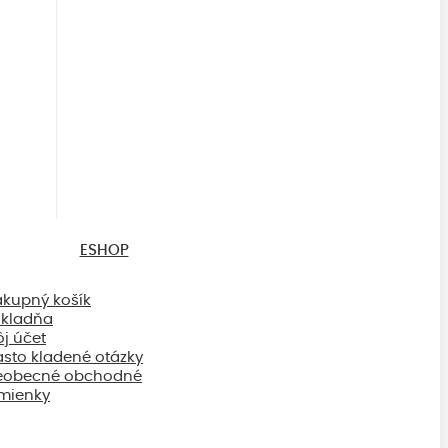
ESHOP
kupný košík
kladňa
j účet
sto kladené otázky
eobecné obchodné
mienky