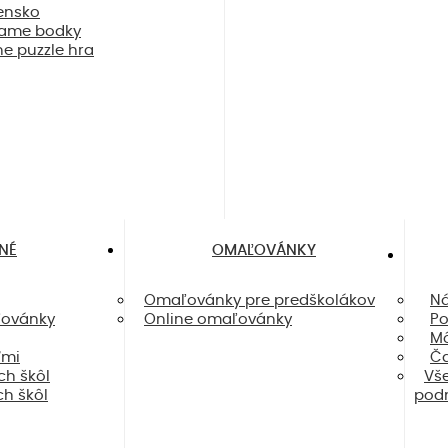
ensko
ame bodky
ne puzzle hra
NÉ
OMAĽOVÁNKY
Omaľovánky pre predškolákov
Ná
ľovánky
Online omaľovánky
Po
Mô
ťmi
Ča
h škôl
Vš
h škôl
pod