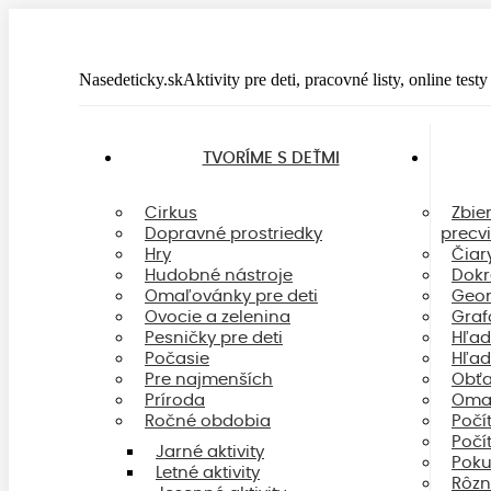
Skip
to
content
Nasedeticky.sk
Aktivity pre deti, pracovné listy, online test
TVORÍME S DEŤMI
Cirkus
Zbie
Dopravné prostriedky
precv
Hry
Čiar
Hudobné nástroje
Dokr
Omaľovánky pre deti
Geom
Ovocie a zelenina
Graf
Pesničky pre deti
Hľad
Počasie
Hľad
Pre najmenších
Obťa
Príroda
Omaľ
Ročné obdobia
Počí
Počí
Jarné aktivity
Poku
Letné aktivity
Rôzn