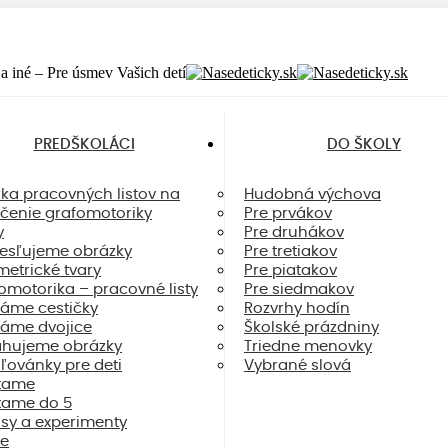
y a iné – Pre úsmev Vašich detí
PREDŠKOLÁCI
DO ŠKOLY
rka pracovných listov na
Hudobná výchova
ičenie grafomotoriky
Pre prvákov
y
Pre druhákov
esľujeme obrázky
Pre tretiakov
etrické tvary
Pre piatakov
omotorika – pracovné listy
Pre siedmakov
áme cestičky
Rozvrhy hodín
áme dvojice
Školské prázdniny
hujeme obrázky
Triedne menovky
ovánky pre deti
Vybrané slová
tame
tame do 5
sy a experimenty
e