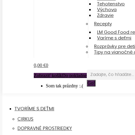
Tehotenstvo
Výchova
Zdravie
Recepty
LM Good Food re
Varíme s deťmi
Rozprávky pre det
Tipy na vianočné 
0,00
€
0
Search:
Zobraziť košík
Do pokladne
Som tak prázdny :.(
TVORÍME S DEŤMI
CIRKUS
DOPRAVNÉ PROSTRIEDKY