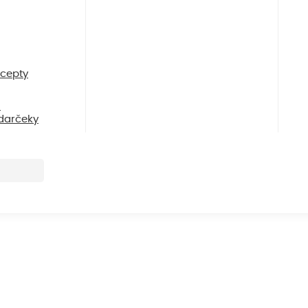
cepty
i
darčeky