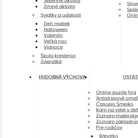
Jesenné aktivity
Slov
Zimné aktivity
Spáj
Sviatky a udalosti
Onli
Deň matiek
Halloween
Valentín
Veľká noc
Vianoce
Škola kreslenia
Zvieratká
HUDOBNÁ VÝCHOVA
OSTAT
Online puzzle hra
Antistresové oma
Časopis Smejko
Kam na výlet s de
Zoznam materskýc
Zoznam základnýc
Pre rodičov
Bábätko