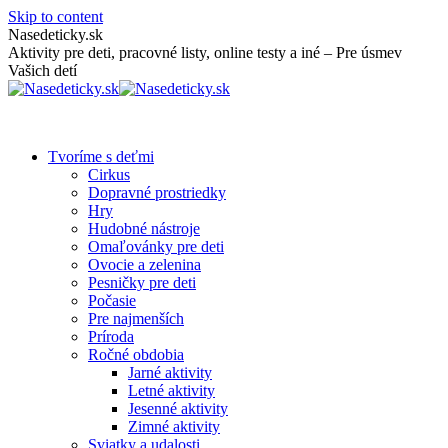
Skip to content
Nasedeticky.sk
Aktivity pre deti, pracovné listy, online testy a iné – Pre úsmev
Vašich detí
Tvoríme s deťmi
Cirkus
Dopravné prostriedky
Hry
Hudobné nástroje
Omaľovánky pre deti
Ovocie a zelenina
Pesničky pre deti
Počasie
Pre najmenších
Príroda
Ročné obdobia
Jarné aktivity
Letné aktivity
Jesenné aktivity
Zimné aktivity
Sviatky a udalosti