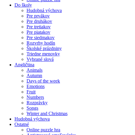
Do školy
Hudobná výchova
Pre prvákov
Pre druhákov
Pre tretiakov
Pre piatakov
Pre siedmakov
Rozvrhy hodín
Školské prázdniny
Triedne menovky
Vybrané slová
Angličtina
Animals
Autumn
Days of the week
Emotions
Fruit
Numbers
Rozprávky
Songs
Winter and Christmas
Hudobná výchova
Ostatné
Online puzzle hra