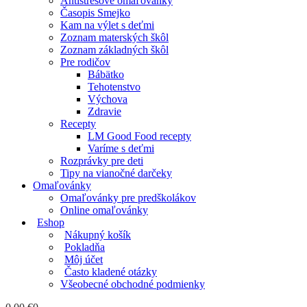
Antistresové omaľovánky
Časopis Smejko
Kam na výlet s deťmi
Zoznam materských škôl
Zoznam základných škôl
Pre rodičov
Bábätko
Tehotenstvo
Výchova
Zdravie
Recepty
LM Good Food recepty
Varíme s deťmi
Rozprávky pre deti
Tipy na vianočné darčeky
Omaľovánky
Omaľovánky pre predškolákov
Online omaľovánky
Eshop
Nákupný košík
Pokladňa
Môj účet
Často kladené otázky
Všeobecné obchodné podmienky