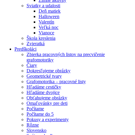
Zimné aktivity
Sviatky a udalosti
Deň matiek
Halloween
Valentín
Veľká noc
Vianoce
Škola kreslenia
Zvieratká
Predškoláci
Zbierka pracovných listov na precvičenie
grafomotoriky
Čiary
Dokresľujeme obrázky
Geometrické tvary
Grafomotorika – pracovné listy
Hľadáme cestičky
Hľadáme dvojice
Obťahujeme obrázky
Omaľovánky pre deti
Počítame
Počítame do 5
Pokusy a experimenty
Rôzne
Slovensko