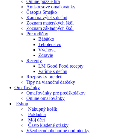
Online puzzle hra
Antistresové omaľovánky
Časopis Smejko
Kam na výlet s deťmi
Zoznam materských škôl
Zoznam základných škôl
Pre rodičov
Bábätko
Tehotenstvo
Výchova
Zdravie
Recepty
LM Good Food recepty
Varíme s deťmi
Rozprávky pre deti
Tipy na vianočné darčeky
Omaľovánky
Omaľovánky pre predškolákov
Online omaľovánky
Eshop
Nákupný košík
Pokladňa
Môj účet
Často kladené otázky
Všeobecné obchodné podmienky