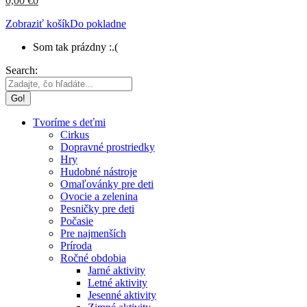
0,00
€
0
Zobraziť košík
Do pokladne
Som tak prázdny :.(
Search:
Tvoríme s deťmi
Cirkus
Dopravné prostriedky
Hry
Hudobné nástroje
Omaľovánky pre deti
Ovocie a zelenina
Pesničky pre deti
Počasie
Pre najmenších
Príroda
Ročné obdobia
Jarné aktivity
Letné aktivity
Jesenné aktivity