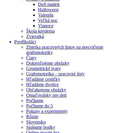
Deň matiek
Halloween
Valentín
Veľká noc
Vianoce
Škola kreslenia
Zvieratká
Predškoláci
Zbierka pracovných listov na precvičenie
grafomotoriky
Čiary
Dokresľujeme obrázky
Geometrické tvary
Grafomotorika – pracovné listy
Hľadáme cestičky
Hľadáme dvojice
Obťahujeme obrázky
Omaľovánky pre deti
Počítame
Počítame do 5
Pokusy a experimenty
Rôzne
Slovensko
Spájame bodky
Online puzzle hra