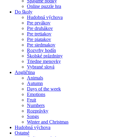
Spájame bodky
Online puzzle hra
Do školy
Hudobná výchova
Pre prvákov
Pre druhákov
Pre tretiakov
Pre piatakov
Pre siedmakov
Rozvrhy hodín
Školské prázdniny
Triedne menovky
Vybrané slová
Angličtina
Animals
Autumn
Days of the week
Emotions
Fruit
Numbers
Rozprávky
Songs
Winter and Christmas
Hudobná výchova
Ostatné