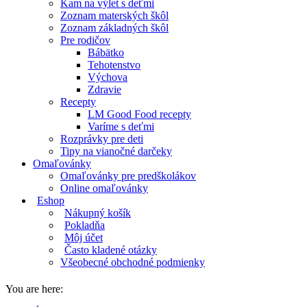
Kam na výlet s deťmi
Zoznam materských škôl
Zoznam základných škôl
Pre rodičov
Bábätko
Tehotenstvo
Výchova
Zdravie
Recepty
LM Good Food recepty
Varíme s deťmi
Rozprávky pre deti
Tipy na vianočné darčeky
Omaľovánky
Omaľovánky pre predškolákov
Online omaľovánky
Eshop
Nákupný košík
Pokladňa
Môj účet
Často kladené otázky
Všeobecné obchodné podmienky
You are here: