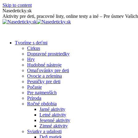
Skip to content
Nasedeticky.sk
Aktivity pre deti, pracovné listy, online testy a iné – Pre úsmev Vašich
Tvoríme s deťmi
Cirkus
Dopravné prostriedky
Hry
Hudobné nástroje
Omaľovánky pre deti
Ovocie a zelenina
Pesničky pre deti
Počasie
Pre najmenších
Príroda
Ročné obdobia
Jarné aktivity
Letné aktivity
Jesenné aktivity
Zimné aktivity
Sviatky a udalosti
Deň matiek