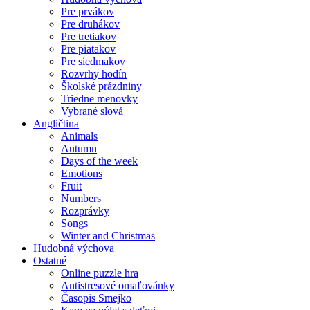
Pre prvákov
Pre druhákov
Pre tretiakov
Pre piatakov
Pre siedmakov
Rozvrhy hodín
Školské prázdniny
Triedne menovky
Vybrané slová
Angličtina
Animals
Autumn
Days of the week
Emotions
Fruit
Numbers
Rozprávky
Songs
Winter and Christmas
Hudobná výchova
Ostatné
Online puzzle hra
Antistresové omaľovánky
Časopis Smejko