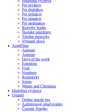
Hudobná výchova
Pre prvákov
Pre druhákov
Pre tretiakov
Pre piatakov
Pre siedmakov
Rozvrhy hodín
Školské prázdniny
Triedne menovky
Vybrané slová
Angličtina
Animals
Autumn
Days of the week
Emotions
Fruit
Numbers
Rozprávky
Songs
Winter and Christmas
Hudobná výchova
Ostatné
Online puzzle hra
Antistresové omaľovánky
Časopis Smejko