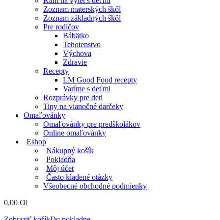
Kam na výlet s deťmi
Zoznam materských škôl
Zoznam základných škôl
Pre rodičov
Bábätko
Tehotenstvo
Výchova
Zdravie
Recepty
LM Good Food recepty
Varíme s deťmi
Rozprávky pre deti
Tipy na vianočné darčeky
Omaľovánky
Omaľovánky pre predškolákov
Online omaľovánky
Eshop
Nákupný košík
Pokladňa
Môj účet
Často kladené otázky
Všeobecné obchodné podmienky
0,00
€
0
Zobraziť košík
Do pokladne