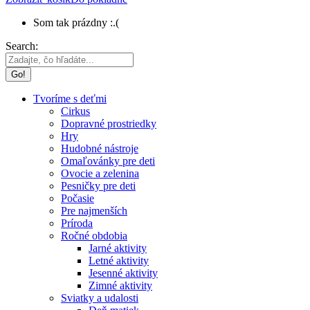
Som tak prázdny :.(
Search:
Tvoríme s deťmi
Cirkus
Dopravné prostriedky
Hry
Hudobné nástroje
Omaľovánky pre deti
Ovocie a zelenina
Pesničky pre deti
Počasie
Pre najmenších
Príroda
Ročné obdobia
Jarné aktivity
Letné aktivity
Jesenné aktivity
Zimné aktivity
Sviatky a udalosti