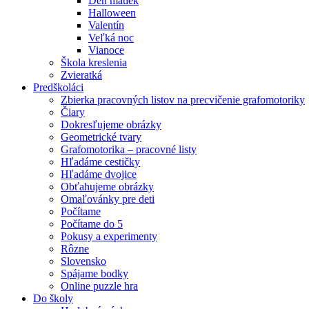
Deň matiek
Halloween
Valentín
Veľká noc
Vianoce
Škola kreslenia
Zvieratká
Predškoláci
Zbierka pracovných listov na precvičenie grafomotoriky
Čiary
Dokresľujeme obrázky
Geometrické tvary
Grafomotorika – pracovné listy
Hľadáme cestičky
Hľadáme dvojice
Obťahujeme obrázky
Omaľovánky pre deti
Počítame
Počítame do 5
Pokusy a experimenty
Rôzne
Slovensko
Spájame bodky
Online puzzle hra
Do školy