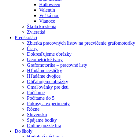
Halloween
Valentín
Veľká noc
Vianoce
Škola kreslenia
Zvieratká
Predškoláci
Zbierka pracovných listov na precvičenie grafomotoriky
Čiary
Dokresľujeme obrázky
Geometrické tvary
Grafomotorika – pracovné listy
Hľadáme cestičky
Hľadáme dvojice
Obťahujeme obrázky
Omaľovánky pre deti
Počítame
Počítame do 5
Pokusy a experimenty
Rôzne
Slovensko
Spájame bodky
Online puzzle hra
Do školy
Hudobná výchova