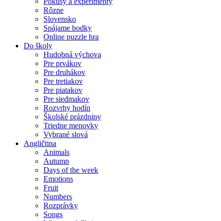
Pokusy a experimenty
Rôzne
Slovensko
Spájame bodky
Online puzzle hra
Do školy
Hudobná výchova
Pre prvákov
Pre druhákov
Pre tretiakov
Pre piatakov
Pre siedmakov
Rozvrhy hodín
Školské prázdniny
Triedne menovky
Vybrané slová
Angličtina
Animals
Autumn
Days of the week
Emotions
Fruit
Numbers
Rozprávky
Songs