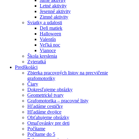
Jarné aktivity
Letné aktivity
Jesenné aktivity
Zimné aktivity
Sviatky a udalosti
Deň matiek
Halloween
Valentín
Veľká noc
Vianoce
Škola kreslenia
Zvieratká
Predškoláci
Zbierka pracovných listov na precvičenie
grafomotoriky
Čiary
Dokresľujeme obrázky
Geometrické tvary
Grafomotorika – pracovné listy
Hľadáme cestičky
Hľadáme dvojice
Obťahujeme obrázky
Omaľovánky pre deti
Počítame
Počítame do 5