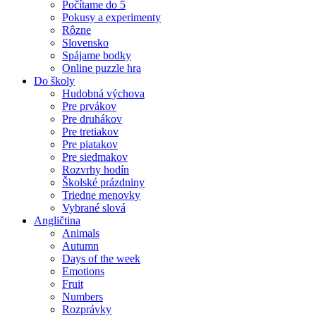
Počítame do 5
Pokusy a experimenty
Rôzne
Slovensko
Spájame bodky
Online puzzle hra
Do školy
Hudobná výchova
Pre prvákov
Pre druhákov
Pre tretiakov
Pre piatakov
Pre siedmakov
Rozvrhy hodín
Školské prázdniny
Triedne menovky
Vybrané slová
Angličtina
Animals
Autumn
Days of the week
Emotions
Fruit
Numbers
Rozprávky