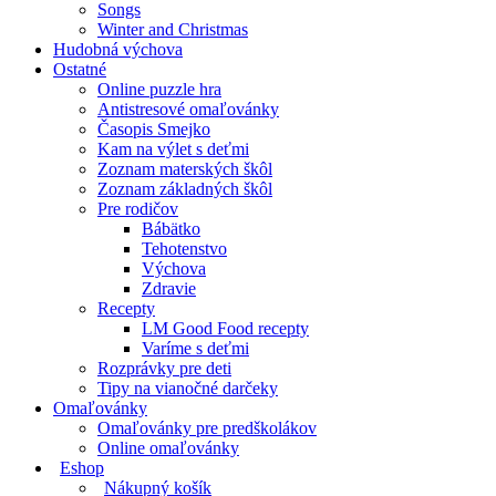
Songs
Winter and Christmas
Hudobná výchova
Ostatné
Online puzzle hra
Antistresové omaľovánky
Časopis Smejko
Kam na výlet s deťmi
Zoznam materských škôl
Zoznam základných škôl
Pre rodičov
Bábätko
Tehotenstvo
Výchova
Zdravie
Recepty
LM Good Food recepty
Varíme s deťmi
Rozprávky pre deti
Tipy na vianočné darčeky
Omaľovánky
Omaľovánky pre predškolákov
Online omaľovánky
Eshop
Nákupný košík