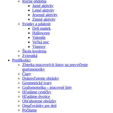
Ročné obdobia
Jarné aktivity
Letné aktivity
Jesenné aktivity
Zimné aktivity
Sviatky a udalosti
Deň matiek
Halloween
Valentín
Veľká noc
Vianoce
Škola kreslenia
Zvieratká
Predškoláci
Zbierka pracovných listov na precvičenie
grafomotoriky
Čiary
Dokresľujeme obrázky
Geometrické tvary
Grafomotorika – pracovné listy
Hľadáme cestičky
Hľadáme dvojice
Obťahujeme obrázky
Omaľovánky pre deti
Počítame