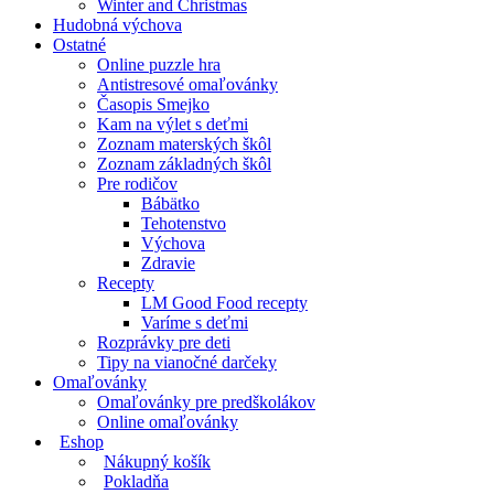
Winter and Christmas
Hudobná výchova
Ostatné
Online puzzle hra
Antistresové omaľovánky
Časopis Smejko
Kam na výlet s deťmi
Zoznam materských škôl
Zoznam základných škôl
Pre rodičov
Bábätko
Tehotenstvo
Výchova
Zdravie
Recepty
LM Good Food recepty
Varíme s deťmi
Rozprávky pre deti
Tipy na vianočné darčeky
Omaľovánky
Omaľovánky pre predškolákov
Online omaľovánky
Eshop
Nákupný košík
Pokladňa