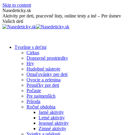
Skip to content
Nasedeticky.sk
Aktivity pre deti, pracovné listy, online testy a iné – Pre úsmev
Vašich detí
Tvoríme s deťmi
Cirkus
Dopravné prostriedky
Hry
Hudobné nástroje
Omaľovánky pre deti
Ovocie a zelenina
Pesničky pre deti
Počasie
Pre najmenších
Príroda
Ročné obdobia
Jarné aktivity
Letné aktivity
Jesenné aktivity
Zimné aktivity
Sviatky a udalosti