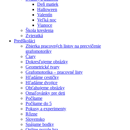
Deň matiek
Halloween
Valentín
Veľká noc
Vianoce
Škola kreslenia
Zvieratká
Predškoláci
Zbierka pracovných listov na precvičenie
grafomotoriky
Čiary
Dokresľujeme obrázky
Geometrické tvary
Grafomotorika – pracovné listy
Hľadáme cestičky
Hľadáme dvojice
Obťahujeme obrázky
Omaľovánky pre deti
Počítame
Počítame do 5
Pokusy a experimenty
Rôzne
Slovensko
Spájame bodky
Online puzzle hra