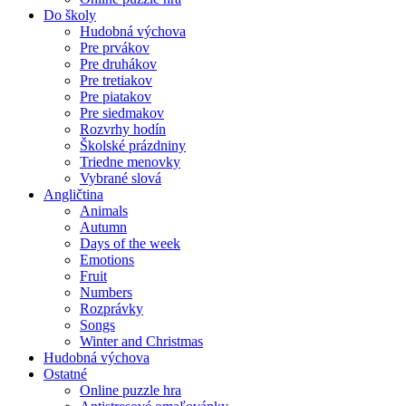
Do školy
Hudobná výchova
Pre prvákov
Pre druhákov
Pre tretiakov
Pre piatakov
Pre siedmakov
Rozvrhy hodín
Školské prázdniny
Triedne menovky
Vybrané slová
Angličtina
Animals
Autumn
Days of the week
Emotions
Fruit
Numbers
Rozprávky
Songs
Winter and Christmas
Hudobná výchova
Ostatné
Online puzzle hra