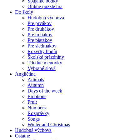
Spájame bodky
Online puzzle hra
Do školy
Hudobná výchova
Pre prvákov
Pre druhákov
Pre tretiakov
Pre piatakov
Pre siedmakov
Rozvrhy hodín
Školské prázdniny
Triedne menovky
Vybrané slová
Angličtina
Animals
Autumn
Days of the week
Emotions
Fruit
Numbers
Rozprávky
Songs
Winter and Christmas
Hudobná výchova
Ostatné