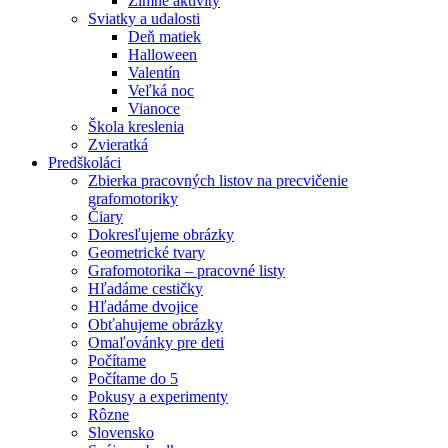
Zimné aktivity
Sviatky a udalosti
Deň matiek
Halloween
Valentín
Veľká noc
Vianoce
Škola kreslenia
Zvieratká
Predškoláci
Zbierka pracovných listov na precvičenie
grafomotoriky
Čiary
Dokresľujeme obrázky
Geometrické tvary
Grafomotorika – pracovné listy
Hľadáme cestičky
Hľadáme dvojice
Obťahujeme obrázky
Omaľovánky pre deti
Počítame
Počítame do 5
Pokusy a experimenty
Rôzne
Slovensko