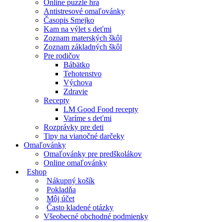
Online puzzle hra
Antistresové omaľovánky
Časopis Smejko
Kam na výlet s deťmi
Zoznam materských škôl
Zoznam základných škôl
Pre rodičov
Bábätko
Tehotenstvo
Výchova
Zdravie
Recepty
LM Good Food recepty
Varíme s deťmi
Rozprávky pre deti
Tipy na vianočné darčeky
Omaľovánky
Omaľovánky pre predškolákov
Online omaľovánky
Eshop
Nákupný košík
Pokladňa
Môj účet
Často kladené otázky
Všeobecné obchodné podmienky