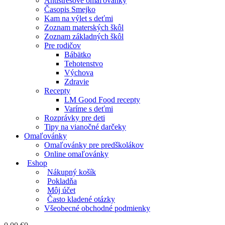
Antistresové omaľovánky
Časopis Smejko
Kam na výlet s deťmi
Zoznam materských škôl
Zoznam základných škôl
Pre rodičov
Bábätko
Tehotenstvo
Výchova
Zdravie
Recepty
LM Good Food recepty
Varíme s deťmi
Rozprávky pre deti
Tipy na vianočné darčeky
Omaľovánky
Omaľovánky pre predškolákov
Online omaľovánky
Eshop
Nákupný košík
Pokladňa
Môj účet
Často kladené otázky
Všeobecné obchodné podmienky