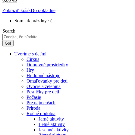
0,00
€
0
Zobraziť košík
Do pokladne
Som tak prázdny :.(
Search:
Tvoríme s deťmi
Cirkus
Dopravné prostriedky
Hry
Hudobné nástroje
Omaľovánky pre deti
Ovocie a zelenina
Pesničky pre deti
Počasie
Pre najmenších
Príroda
Ročné obdobia
Jarné aktivity
Letné aktivity
Jesenné aktivity