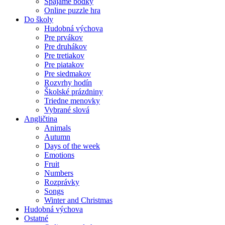
Spájame bodky
Online puzzle hra
Do školy
Hudobná výchova
Pre prvákov
Pre druhákov
Pre tretiakov
Pre piatakov
Pre siedmakov
Rozvrhy hodín
Školské prázdniny
Triedne menovky
Vybrané slová
Angličtina
Animals
Autumn
Days of the week
Emotions
Fruit
Numbers
Rozprávky
Songs
Winter and Christmas
Hudobná výchova
Ostatné