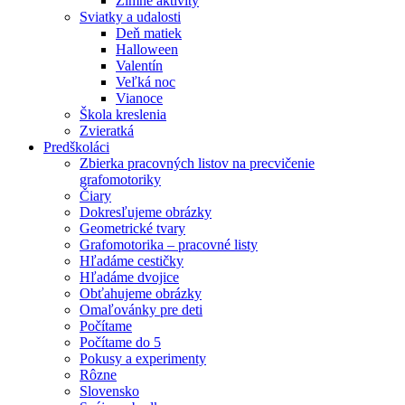
Zimné aktivity
Sviatky a udalosti
Deň matiek
Halloween
Valentín
Veľká noc
Vianoce
Škola kreslenia
Zvieratká
Predškoláci
Zbierka pracovných listov na precvičenie
grafomotoriky
Čiary
Dokresľujeme obrázky
Geometrické tvary
Grafomotorika – pracovné listy
Hľadáme cestičky
Hľadáme dvojice
Obťahujeme obrázky
Omaľovánky pre deti
Počítame
Počítame do 5
Pokusy a experimenty
Rôzne
Slovensko