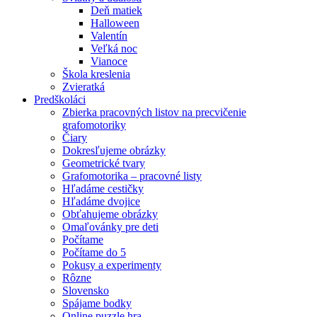
Deň matiek
Halloween
Valentín
Veľká noc
Vianoce
Škola kreslenia
Zvieratká
Predškoláci
Zbierka pracovných listov na precvičenie
grafomotoriky
Čiary
Dokresľujeme obrázky
Geometrické tvary
Grafomotorika – pracovné listy
Hľadáme cestičky
Hľadáme dvojice
Obťahujeme obrázky
Omaľovánky pre deti
Počítame
Počítame do 5
Pokusy a experimenty
Rôzne
Slovensko
Spájame bodky
Online puzzle hra