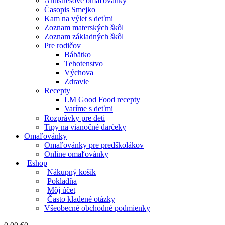
Antistresové omaľovánky
Časopis Smejko
Kam na výlet s deťmi
Zoznam materských škôl
Zoznam základných škôl
Pre rodičov
Bábätko
Tehotenstvo
Výchova
Zdravie
Recepty
LM Good Food recepty
Varíme s deťmi
Rozprávky pre deti
Tipy na vianočné darčeky
Omaľovánky
Omaľovánky pre predškolákov
Online omaľovánky
Eshop
Nákupný košík
Pokladňa
Môj účet
Často kladené otázky
Všeobecné obchodné podmienky