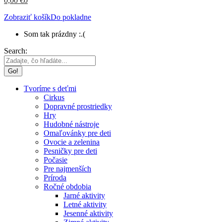
0,00
€
0
Zobraziť košík
Do pokladne
Som tak prázdny :.(
Search:
Tvoríme s deťmi
Cirkus
Dopravné prostriedky
Hry
Hudobné nástroje
Omaľovánky pre deti
Ovocie a zelenina
Pesničky pre deti
Počasie
Pre najmenších
Príroda
Ročné obdobia
Jarné aktivity
Letné aktivity
Jesenné aktivity