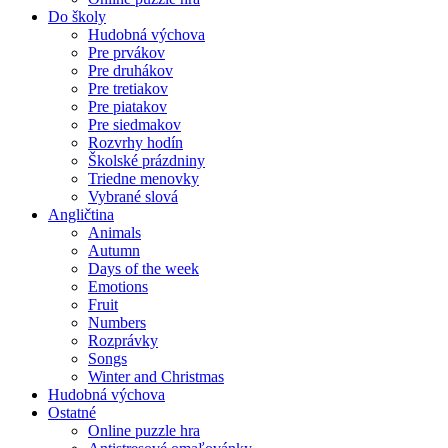
Do školy
Hudobná výchova
Pre prvákov
Pre druhákov
Pre tretiakov
Pre piatakov
Pre siedmakov
Rozvrhy hodín
Školské prázdniny
Triedne menovky
Vybrané slová
Angličtina
Animals
Autumn
Days of the week
Emotions
Fruit
Numbers
Rozprávky
Songs
Winter and Christmas
Hudobná výchova
Ostatné
Online puzzle hra