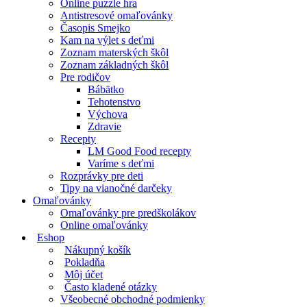
Online puzzle hra
Antistresové omaľovánky
Časopis Smejko
Kam na výlet s deťmi
Zoznam materských škôl
Zoznam základných škôl
Pre rodičov
Bábätko
Tehotenstvo
Výchova
Zdravie
Recepty
LM Good Food recepty
Varíme s deťmi
Rozprávky pre deti
Tipy na vianočné darčeky
Omaľovánky
Omaľovánky pre predškolákov
Online omaľovánky
Eshop
Nákupný košík
Pokladňa
Môj účet
Často kladené otázky
Všeobecné obchodné podmienky