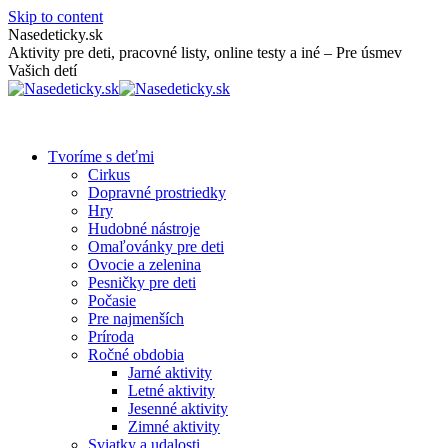
Skip to content
Nasedeticky.sk
Aktivity pre deti, pracovné listy, online testy a iné – Pre úsmev
Vašich detí
Tvoríme s deťmi
Cirkus
Dopravné prostriedky
Hry
Hudobné nástroje
Omaľovánky pre deti
Ovocie a zelenina
Pesničky pre deti
Počasie
Pre najmenších
Príroda
Ročné obdobia
Jarné aktivity
Letné aktivity
Jesenné aktivity
Zimné aktivity
Sviatky a udalosti