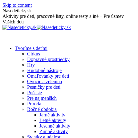
Skip to content
Nasedeticky.sk
Aktivity pre deti, pracovné listy, online testy a iné – Pre úsmev
Vašich detí
Tvoríme s deťmi
Cirkus
Dopravné prostriedky
Hry
Hudobné nástroje
Omaľovánky pre deti
Ovocie a zelenina
Pesničky pre deti
Počasie
Pre najmenších
Príroda
Ročné obdobia
Jarné aktivity
Letné aktivity
Jesenné aktivity
Zimné aktivity
Sviatky a udalosti