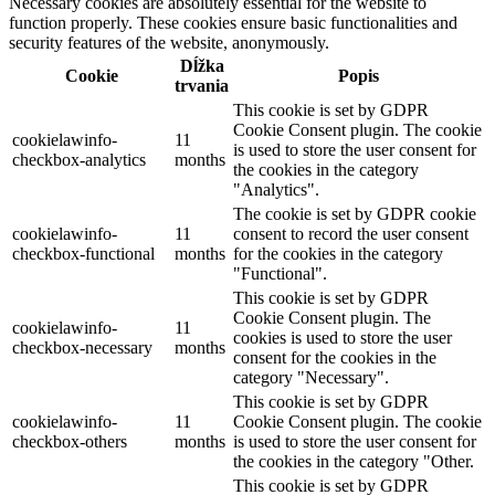
Necessary cookies are absolutely essential for the website to
function properly. These cookies ensure basic functionalities and
security features of the website, anonymously.
Dĺžka
Cookie
Popis
trvania
This cookie is set by GDPR
Cookie Consent plugin. The cookie
cookielawinfo-
11
is used to store the user consent for
checkbox-analytics
months
the cookies in the category
"Analytics".
The cookie is set by GDPR cookie
cookielawinfo-
11
consent to record the user consent
checkbox-functional
months
for the cookies in the category
"Functional".
This cookie is set by GDPR
Cookie Consent plugin. The
cookielawinfo-
11
cookies is used to store the user
checkbox-necessary
months
consent for the cookies in the
category "Necessary".
This cookie is set by GDPR
cookielawinfo-
11
Cookie Consent plugin. The cookie
checkbox-others
months
is used to store the user consent for
the cookies in the category "Other.
This cookie is set by GDPR