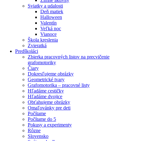
Zimné aktivity
Sviatky a udalosti
Deň matiek
Halloween
Valentín
Veľká noc
Vianoce
Škola kreslenia
Zvieratká
Predškoláci
Zbierka pracovných listov na precvičenie
grafomotoriky
Čiary
Dokresľujeme obrázky
Geometrické tvary
Grafomotorika – pracovné listy
Hľadáme cestičky
Hľadáme dvojice
Obťahujeme obrázky
Omaľovánky pre deti
Počítame
Počítame do 5
Pokusy a experimenty
Rôzne
Slovensko