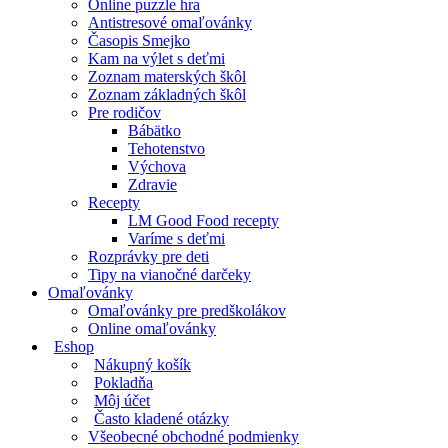
Online puzzle hra
Antistresové omaľovánky
Časopis Smejko
Kam na výlet s deťmi
Zoznam materských škôl
Zoznam základných škôl
Pre rodičov
Bábätko
Tehotenstvo
Výchova
Zdravie
Recepty
LM Good Food recepty
Varíme s deťmi
Rozprávky pre deti
Tipy na vianočné darčeky
Omaľovánky
Omaľovánky pre predškolákov
Online omaľovánky
Eshop
Nákupný košík
Pokladňa
Môj účet
Často kladené otázky
Všeobecné obchodné podmienky