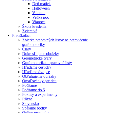
Deň matiek
Halloween
Valentín
Veľká noc
Vianoce
Škola kreslenia
Zvieratká
Predškoláci
Zbierka pracovných listov na precvičenie
grafomotoriky
Čiary
Dokresľujeme obrázky
Geometrické tvary
Grafomotorika – pracovné listy
Hľadáme cestičky
Hľadáme dvojice
Obťahujeme obrázky
Omaľovánky pre deti
Počítame
Počítame do 5
Pokusy a experimenty
Rôzne
Slovensko
Spájame bodky
Online puzzle hra