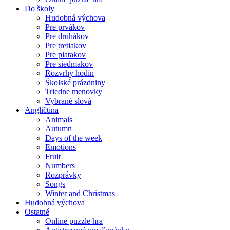
Do školy
Hudobná výchova
Pre prvákov
Pre druhákov
Pre tretiakov
Pre piatakov
Pre siedmakov
Rozvrhy hodín
Školské prázdniny
Triedne menovky
Vybrané slová
Angličtina
Animals
Autumn
Days of the week
Emotions
Fruit
Numbers
Rozprávky
Songs
Winter and Christmas
Hudobná výchova
Ostatné
Online puzzle hra