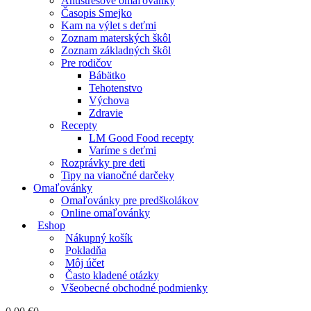
Antistresové omaľovánky
Časopis Smejko
Kam na výlet s deťmi
Zoznam materských škôl
Zoznam základných škôl
Pre rodičov
Bábätko
Tehotenstvo
Výchova
Zdravie
Recepty
LM Good Food recepty
Varíme s deťmi
Rozprávky pre deti
Tipy na vianočné darčeky
Omaľovánky
Omaľovánky pre predškolákov
Online omaľovánky
Eshop
Nákupný košík
Pokladňa
Môj účet
Často kladené otázky
Všeobecné obchodné podmienky