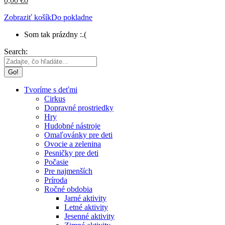
0,00
€
0
Zobraziť košík
Do pokladne
Som tak prázdny :.(
Search:
Tvoríme s deťmi
Cirkus
Dopravné prostriedky
Hry
Hudobné nástroje
Omaľovánky pre deti
Ovocie a zelenina
Pesničky pre deti
Počasie
Pre najmenších
Príroda
Ročné obdobia
Jarné aktivity
Letné aktivity
Jesenné aktivity