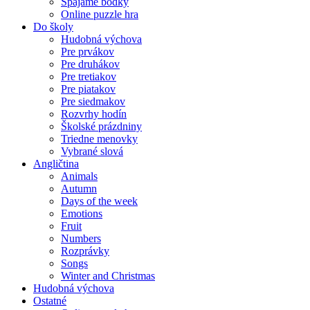
Spájame bodky
Online puzzle hra
Do školy
Hudobná výchova
Pre prvákov
Pre druhákov
Pre tretiakov
Pre piatakov
Pre siedmakov
Rozvrhy hodín
Školské prázdniny
Triedne menovky
Vybrané slová
Angličtina
Animals
Autumn
Days of the week
Emotions
Fruit
Numbers
Rozprávky
Songs
Winter and Christmas
Hudobná výchova
Ostatné