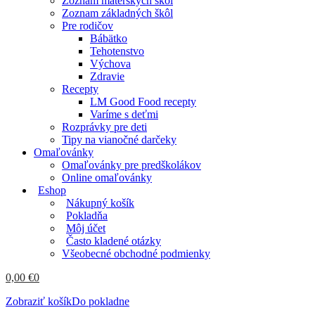
Zoznam materských škôl
Zoznam základných škôl
Pre rodičov
Bábätko
Tehotenstvo
Výchova
Zdravie
Recepty
LM Good Food recepty
Varíme s deťmi
Rozprávky pre deti
Tipy na vianočné darčeky
Omaľovánky
Omaľovánky pre predškolákov
Online omaľovánky
Eshop
Nákupný košík
Pokladňa
Môj účet
Často kladené otázky
Všeobecné obchodné podmienky
0,00
€
0
Zobraziť košík
Do pokladne