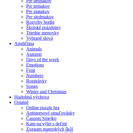
Pre druhákov
Pre tretiakov
Pre piatakov
Pre siedmakov
Rozvrhy hodín
Školské prázdniny
Triedne menovky
Vybrané slová
Angličtina
Animals
Autumn
Days of the week
Emotions
Fruit
Numbers
Rozprávky
Songs
Winter and Christmas
Hudobná výchova
Ostatné
Online puzzle hra
Antistresové omaľovánky
Časopis Smejko
Kam na výlet s deťmi
Zoznam materských škôl