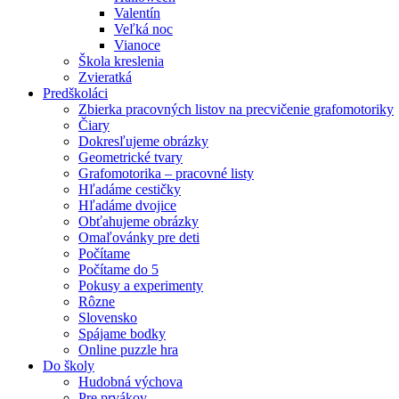
Valentín
Veľká noc
Vianoce
Škola kreslenia
Zvieratká
Predškoláci
Zbierka pracovných listov na precvičenie grafomotoriky
Čiary
Dokresľujeme obrázky
Geometrické tvary
Grafomotorika – pracovné listy
Hľadáme cestičky
Hľadáme dvojice
Obťahujeme obrázky
Omaľovánky pre deti
Počítame
Počítame do 5
Pokusy a experimenty
Rôzne
Slovensko
Spájame bodky
Online puzzle hra
Do školy
Hudobná výchova
Pre prvákov