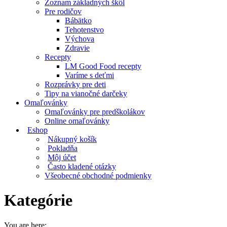
Zoznam základných škôl
Pre rodičov
Bábätko
Tehotenstvo
Výchova
Zdravie
Recepty
LM Good Food recepty
Varíme s deťmi
Rozprávky pre deti
Tipy na vianočné darčeky
Omaľovánky
Omaľovánky pre predškolákov
Online omaľovánky
Eshop
Nákupný košík
Pokladňa
Môj účet
Často kladené otázky
Všeobecné obchodné podmienky
Kategórie
You are here: