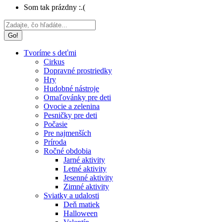
Som tak prázdny :.(
Search:
Tvoríme s deťmi
Cirkus
Dopravné prostriedky
Hry
Hudobné nástroje
Omaľovánky pre deti
Ovocie a zelenina
Pesničky pre deti
Počasie
Pre najmenších
Príroda
Ročné obdobia
Jarné aktivity
Letné aktivity
Jesenné aktivity
Zimné aktivity
Sviatky a udalosti
Deň matiek
Halloween