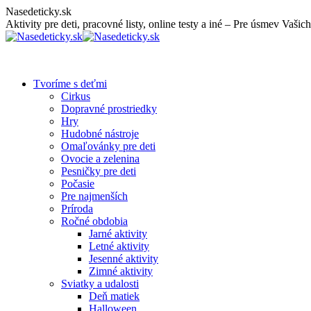
Skip
Nasedeticky.sk
to
Aktivity pre deti, pracovné listy, online testy a iné – Pre úsmev Vašich
content
Tvoríme s deťmi
Cirkus
Dopravné prostriedky
Hry
Hudobné nástroje
Omaľovánky pre deti
Ovocie a zelenina
Pesničky pre deti
Počasie
Pre najmenších
Príroda
Ročné obdobia
Jarné aktivity
Letné aktivity
Jesenné aktivity
Zimné aktivity
Sviatky a udalosti
Deň matiek
Halloween