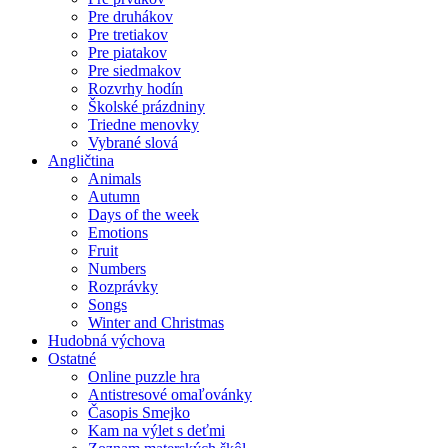
Pre druhákov
Pre tretiakov
Pre piatakov
Pre siedmakov
Rozvrhy hodín
Školské prázdniny
Triedne menovky
Vybrané slová
Angličtina
Animals
Autumn
Days of the week
Emotions
Fruit
Numbers
Rozprávky
Songs
Winter and Christmas
Hudobná výchova
Ostatné
Online puzzle hra
Antistresové omaľovánky
Časopis Smejko
Kam na výlet s deťmi