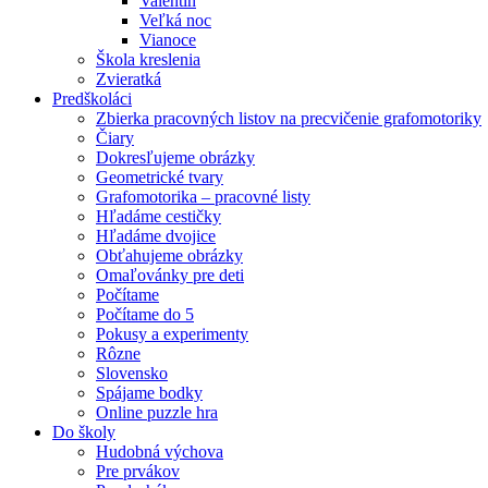
Valentín
Veľká noc
Vianoce
Škola kreslenia
Zvieratká
Predškoláci
Zbierka pracovných listov na precvičenie grafomotoriky
Čiary
Dokresľujeme obrázky
Geometrické tvary
Grafomotorika – pracovné listy
Hľadáme cestičky
Hľadáme dvojice
Obťahujeme obrázky
Omaľovánky pre deti
Počítame
Počítame do 5
Pokusy a experimenty
Rôzne
Slovensko
Spájame bodky
Online puzzle hra
Do školy
Hudobná výchova
Pre prvákov